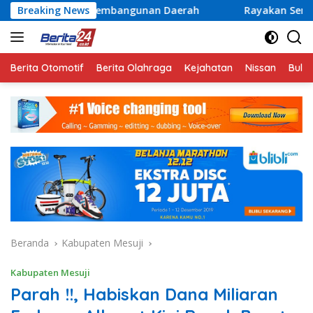
Langsung
 Pembangunan Daerah
Breaking News
Rayakan Semangat Kemerdekaan B
ke
konten
Berita Otomotif
Berita Olahraga
Kejahatan
Nissan
Bulut
Beranda
Kabupaten Mesuji
Kabupaten Mesuji
Parah !!, Habiskan Dana Miliaran