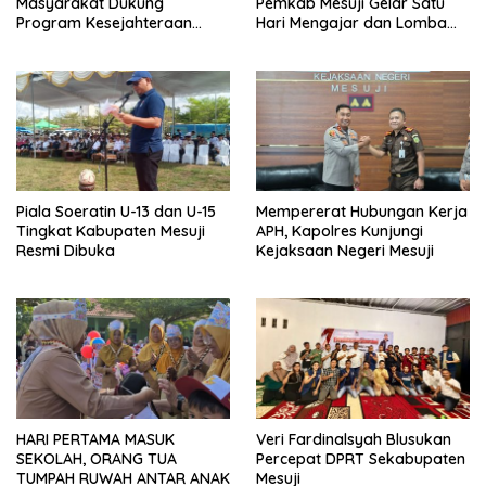
Masyarakat Dukung
Pemkab Mesuji Gelar Satu
Program Kesejahteraan
Hari Mengajar dan Lomba
Sosial dan Pembangunan
Mewarnai di SDN 7 Mesuji
Daerah
Piala Soeratin U-13 dan U-15
Mempererat Hubungan Kerja
Tingkat Kabupaten Mesuji
APH, Kapolres Kunjungi
Resmi Dibuka
Kejaksaan Negeri Mesuji
HARI PERTAMA MASUK
Veri Fardinalsyah Blusukan
SEKOLAH, ORANG TUA
Percepat DPRT Sekabupaten
TUMPAH RUWAH ANTAR ANAK
Mesuji