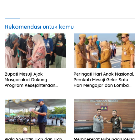
Rekomendasi untuk kamu
Bupati Mesuji Ajak
Peringati Hari Anak Nasional,
Masyarakat Dukung
Pemkab Mesuji Gelar Satu
Program Kesejahteraan
Hari Mengajar dan Lomba
Sosial dan Pembangunan
Mewarnai di SDN 7 Mesuji
Daerah
Piala Soeratin U-13 dan U-15
Mempererat Hubungan Kerja