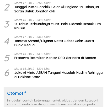
2
Maret 17, 2019
6928 Lihat
Tunggal Putra Paceklik Gelar All England 25 Tahun, Ini
Saran Untuk Jonatan dkk
3
Maret 16, 2019
6896 Lihat
14 Tahun Terbunuhnya Munir, Polri Didesak Bentuk Tim
Khusus
4
Maret 17, 2019
6846 Lihat
Tontowi Ahmad/Liliyana Natsir Sabet Gelar Juara
Dunia Kedua
5
Maret 16, 2019
6832 Lihat
Prabowo Resmikan Kantor DPD Gerindra di Banten
6
Maret 16, 2019
6804 Lihat
Jokowi Minta ASEAN Tangani Masalah Muslim Rohingya
di Rakhine State
Otomotif
Ini adalah contoh keterangan untuk widget dengan kategori
otomotif, anda bisa dengan mudah memasukkannya pada