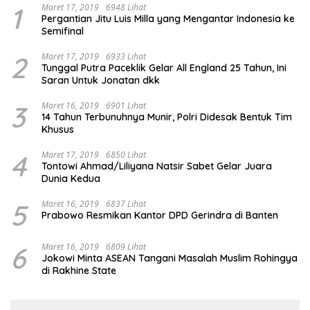
1
Maret 17, 2019
6948 Lihat
Pergantian Jitu Luis Milla yang Mengantar Indonesia ke
Semifinal
2
Maret 17, 2019
6933 Lihat
Tunggal Putra Paceklik Gelar All England 25 Tahun, Ini
Saran Untuk Jonatan dkk
3
Maret 16, 2019
6901 Lihat
14 Tahun Terbunuhnya Munir, Polri Didesak Bentuk Tim
Khusus
4
Maret 17, 2019
6850 Lihat
Tontowi Ahmad/Liliyana Natsir Sabet Gelar Juara
Dunia Kedua
5
Maret 16, 2019
6837 Lihat
Prabowo Resmikan Kantor DPD Gerindra di Banten
6
Maret 16, 2019
6809 Lihat
Jokowi Minta ASEAN Tangani Masalah Muslim Rohingya
di Rakhine State