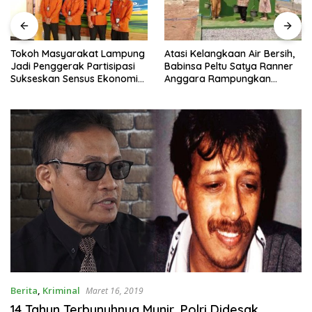
Tokoh Masyarakat Lampung
Atasi Kelangkaan Air Bersih,
Jadi Penggerak Partisipasi
Babinsa Peltu Satya Ranner
Sukseskan Sensus Ekonomi
Anggara Rampungkan
2026
Pembangunan Sumur Bor di
Tanjung Aman.
Berita
,
Kriminal
Maret 16, 2019
14 Tahun Terbunuhnya Munir, Polri Didesak