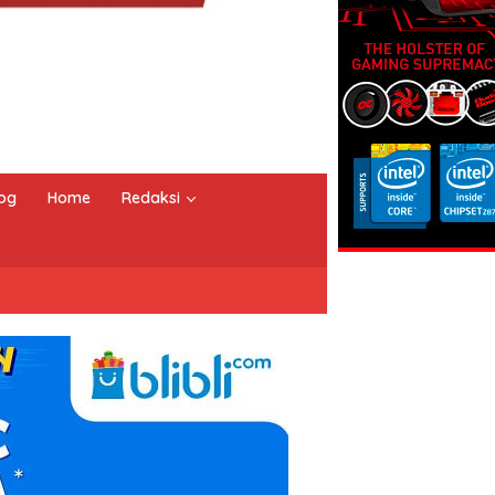
og
Home
Redaksi