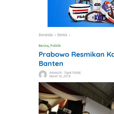
Beranda
Berita
Berita
,
Politik
Prabowo Resmikan Ka
Banten
Admin24
-
Topik Politik
Maret 16, 2019