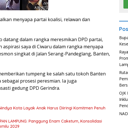
alkan menyapa partai koalisi, relawan dan
Pos
Bupa
wo datang dalam rangka meresmikan DPD partai,
Kese
 aspirasi saya di Ciwaru dalam rangka menyapa
Ray
esmon singkat di Jalan Serang-Pandeglang, Banten,
Prom
Lam
Ruta
emberikan tumpeng ke salah satu tokoh Banten
Pemb
sebagai prosesi peresmian. Ia juga
Bers
sasti gedung DPD Gerindra.
OJK 
Inkl
Pend
t Nindya Kota Layak Anak Harus Diiringi Komitmen Penuh
NADI
PAN LAMPUNG: Panggung Enam Caketum, Konsolidasi
milu 2029