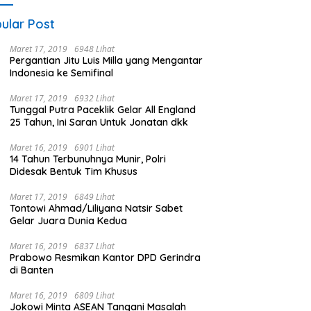
ular Post
Maret 17, 2019
6948 Lihat
Pergantian Jitu Luis Milla yang Mengantar
Indonesia ke Semifinal
Maret 17, 2019
6932 Lihat
Tunggal Putra Paceklik Gelar All England
25 Tahun, Ini Saran Untuk Jonatan dkk
Maret 16, 2019
6901 Lihat
14 Tahun Terbunuhnya Munir, Polri
Didesak Bentuk Tim Khusus
Maret 17, 2019
6849 Lihat
Tontowi Ahmad/Liliyana Natsir Sabet
Gelar Juara Dunia Kedua
Maret 16, 2019
6837 Lihat
Prabowo Resmikan Kantor DPD Gerindra
di Banten
Maret 16, 2019
6809 Lihat
Jokowi Minta ASEAN Tangani Masalah