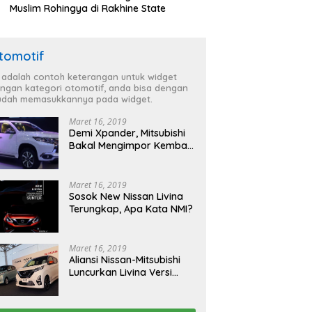
Muslim Rohingya di Rakhine State
tomotif
i adalah contoh keterangan untuk widget
ngan kategori otomotif, anda bisa dengan
dah memasukkannya pada widget.
Maret 16, 2019
Demi Xpander, Mitsubishi
Bakal Mengimpor Kembali
Pajero Sport
Maret 16, 2019
Sosok New Nissan Livina
Terungkap, Apa Kata NMI?
Maret 16, 2019
Aliansi Nissan-Mitsubishi
Luncurkan Livina Versi
Mungil