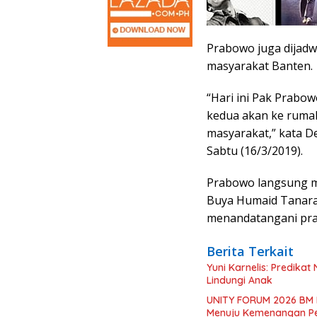
Prabowo juga dijadw
masyarakat Banten.
“Hari ini Pak Prabo
kedua akan ke rumah
masyarakat,” kata D
Sabtu (16/3/2019).
Prabowo langsung m
Buya Humaid Tanara 
menandatangani pra
Berita Terkait
Yuni Karnelis: Predika
Lindungi Anak
UNITY FORUM 2026 BM 
Menuju Kemenangan Pe