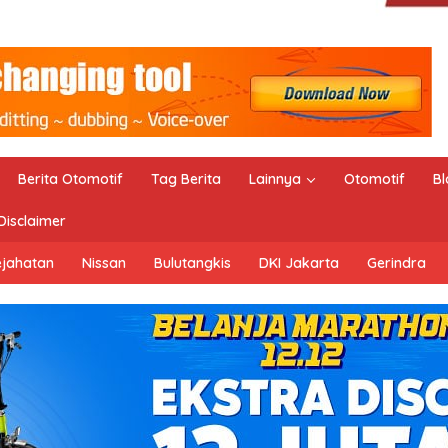
Berita Otomotif
Tag Berita
Lainnya
Otomotif
Bl
Disclaimer
ejahatan
Nissan
Bulutangkis
DKI Jakarta
Gerindra