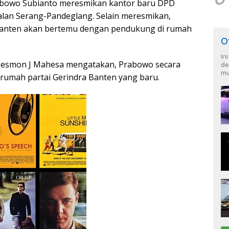
abowo Subianto meresmikan kantor baru DPD
Jalan Serang-Pandeglang. Selain meresmikan,
anten akan bertemu dengan pendukung di rumah
O
In
esmon J Mahesa mengatakan, Prabowo secara
de
mu
umah partai Gerindra Banten yang baru.