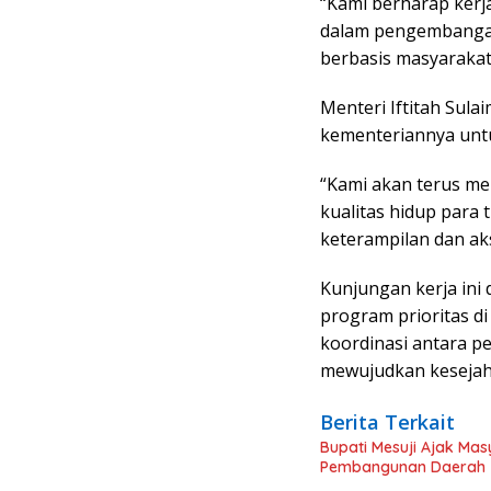
“Kami berharap kerja
dalam pengembangan
berbasis masyarakat,
Menteri Iftitah Su
kementeriannya unt
“Kami akan terus m
kualitas hidup para 
keterampilan dan aks
Kunjungan kerja ini
program prioritas d
koordinasi antara p
mewujudkan kesejah
Berita Terkait
Bupati Mesuji Ajak Ma
Pembangunan Daerah