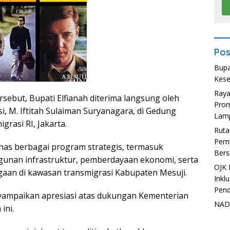
Pos
Bupa
Kese
Ray
sebut, Bupati Elfianah diterima langsung oleh
Prom
, M. Iftitah Sulaiman Suryanagara, di Gedung
Lam
rasi RI, Jakarta.
Ruta
Pemb
as berbagai program strategis, termasuk
Bers
unan infrastruktur, pemberdayaan ekonomi, serta
OJK 
aan di kawasan transmigrasi Kabupaten Mesuji.
Inkl
Pend
yampaikan apresiasi atas dukungan Kementerian
NADI
ini.