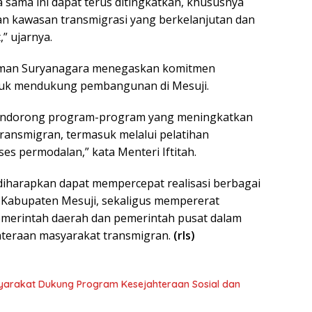
 sama ini dapat terus ditingkatkan, khususnya
 kawasan transmigrasi yang berkelanjutan dan
” ujarnya.
laiman Suryanagara menegaskan komitmen
uk mendukung pembangunan di Mesuji.
endorong program-program yang meningkatkan
transmigran, termasuk melalui pelatihan
es permodalan,” kata Menteri Iftitah.
 diharapkan dapat mempercepat realisasi berbagai
i Kabupaten Mesuji, sekaligus mempererat
emerintah daerah dan pemerintah pusat dalam
teraan masyarakat transmigran.
(rls)
syarakat Dukung Program Kesejahteraan Sosial dan