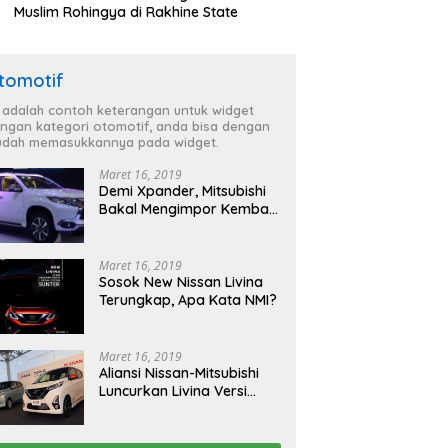
Muslim Rohingya di Rakhine State
tomotif
i adalah contoh keterangan untuk widget
ngan kategori otomotif, anda bisa dengan
dah memasukkannya pada widget.
Maret 16, 2019
Demi Xpander, Mitsubishi
Bakal Mengimpor Kembali
Pajero Sport
Maret 16, 2019
Sosok New Nissan Livina
Terungkap, Apa Kata NMI?
Maret 16, 2019
Aliansi Nissan-Mitsubishi
Luncurkan Livina Versi
Mungil