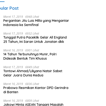
ular Post
Maret 17, 2019
6948 Lihat
Pergantian Jitu Luis Milla yang Mengantar
Indonesia ke Semifinal
Maret 17, 2019
6932 Lihat
Tunggal Putra Paceklik Gelar All England
25 Tahun, Ini Saran Untuk Jonatan dkk
Maret 16, 2019
6901 Lihat
14 Tahun Terbunuhnya Munir, Polri
Didesak Bentuk Tim Khusus
Maret 17, 2019
6849 Lihat
Tontowi Ahmad/Liliyana Natsir Sabet
Gelar Juara Dunia Kedua
Maret 16, 2019
6836 Lihat
Prabowo Resmikan Kantor DPD Gerindra
di Banten
Maret 16, 2019
6809 Lihat
Jokowi Minta ASEAN Tangani Masalah