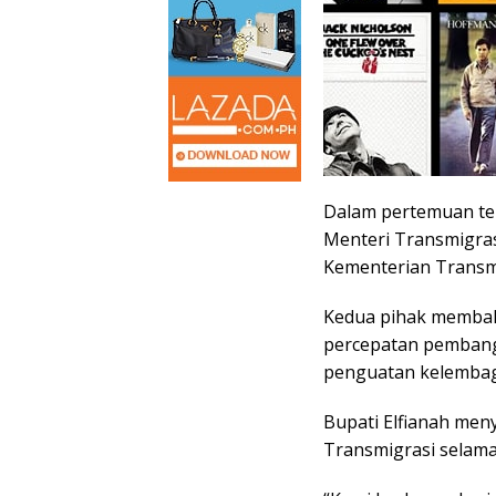
Dalam pertemuan ter
Menteri Transmigrasi
Kementerian Transmig
Kedua pihak membah
percepatan pembang
penguatan kelembag
Bupati Elfianah men
Transmigrasi selama 