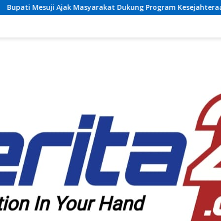
syarakat Dukung Program Kesejahteraan Sosial dan Pembangu