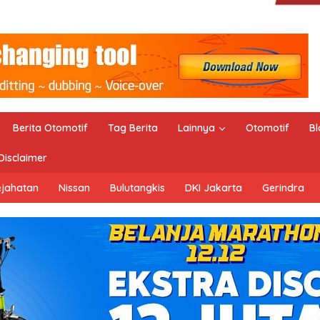
Berita Otomotif
Tag Berita
Lainnya
Otomotif
Bl
Disclaimer
ejahatan
Nissan
Bulutangkis
DKI Jakarta
Gerindra