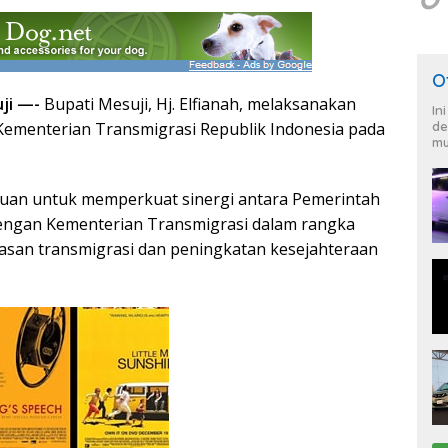
O
uji —-
Bupati Mesuji, Hj. Elfianah, melaksanakan
In
Kementerian Transmigrasi Republik Indonesia pada
de
mu
juan untuk memperkuat sinergi antara Pemerintah
engan Kementerian Transmigrasi dalam rangka
an transmigrasi dan peningkatan kesejahteraan