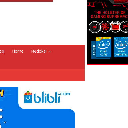
og
Home
Redaksi