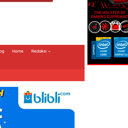
og
Home
Redaksi