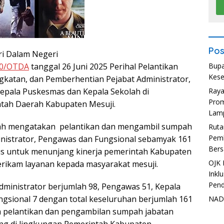
Pos
ri Dalam Negeri
950/OTDA
tanggal 26 Juni 2025 Perihal Pelantikan
Bupa
Kese
katan, dan Pemberhentian Pejabat Administrator,
epala Puskesmas dan Kepala Sekolah di
Ray
Prom
tah Daerah Kabupaten Mesuji.
Lam
anah mengatakan pelantikan dan mengambil sumpah
Ruta
Pemb
nistrator, Pengawas dan Fungsional sebamyak 161
Bers
gus untuk menunjang kinerja pemerintah Kabupaten
OJK 
rikam layanan kepada masyarakat mesuji.
Inkl
Pend
Administrator berjumlah 98, Pengawas 51, Kepala
gsional 7 dengan total keseluruhan berjumlah 161
NADI
pelantikan dan pengambilan sumpah jabatan