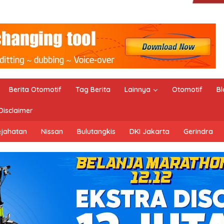
Berita Otomotif
Tag Berita
Lainnya
Otomotif
Bl
Disclaimer
ejahatan
Nissan
Bulutangkis
DKI Jakarta
Gerindra