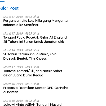
ular Post
Maret 17, 2019
6943 Lihat
Pergantian Jitu Luis Milla yang Mengantar
Indonesia ke Semifinal
Maret 17, 2019
6925 Lihat
Tunggal Putra Paceklik Gelar All England
25 Tahun, Ini Saran Untuk Jonatan dkk
Maret 16, 2019
6894 Lihat
14 Tahun Terbunuhnya Munir, Polri
Didesak Bentuk Tim Khusus
Maret 17, 2019
6843 Lihat
Tontowi Ahmad/Liliyana Natsir Sabet
Gelar Juara Dunia Kedua
Maret 16, 2019
6831 Lihat
Prabowo Resmikan Kantor DPD Gerindra
di Banten
Maret 16, 2019
6802 Lihat
Jokowi Minta ASEAN Tangani Masalah