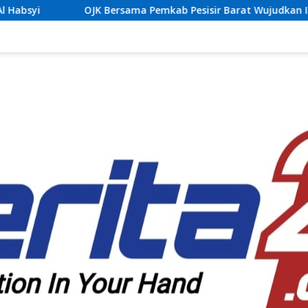
rsama Pemkab Pesisir Barat Wujudkan Inklusi Keuangan Nyata: 1