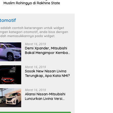
Muslim Rohingya di Rakhine State
tomotif
i adalah contoh keterangan untuk widget
ngan kategori otomotif, anda bisa dengan
dah memasukkannya pada widget.
Maret 16, 2019
Demi Xpander, Mitsubishi
Bakal Mengimpor Kembali
Pajero Sport
Maret 16, 2019
Sosok New Nissan Livina
Terungkap, Apa Kata NMI?
Maret 16, 2019
Aliansi Nissan-Mitsubishi
Luncurkan Livina Versi
Mungil