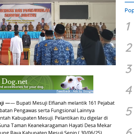
Pop
1
2
3
4
uji —
— Bupati Mesuji Elfianah melantik 161 Pejabat
5
abatan Pengawas serta Fungsional Lainnya
tah Kabupaten Mesuji. Pelantikan itu digelar di
 Guna Taman Keanekaragaman Hayati Desa Mekar
6
ung Raya Kabupaten Mesuji Senin ( 30/06/25).