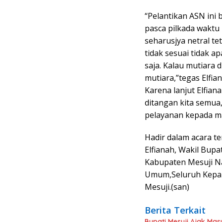
“Pelantikan ASN ini 
pasca pilkada waktu
seharusjya netral te
tidak sesuai tidak 
saja. Kalau mutiara 
mutiara,”tegas Elfian
Karena lanjut Elfia
ditangan kita semua
pelayanan kepada m
Hadir dalam acara te
Elfianah, Wakil Bupa
Kabupaten Mesuji Na
Umum,Seluruh Kepal
Mesuji.(san)
Berita Terkait
Bupati Mesuji Ajak Ma