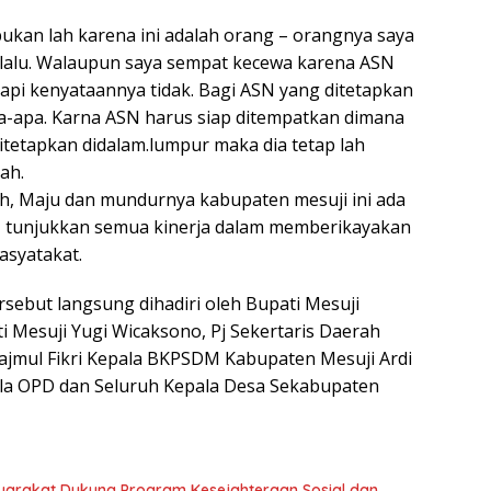
bukan lah karena ini adalah orang – orangnya saya
 lalu. Walaupun saya sempat kecewa karena ASN
tapi kenyataannya tidak. Bagi ASN yang ditetapkan
apa-apa. Karna ASN harus siap ditempatkan dimana
ditetapkan didalam.lumpur maka dia tetap lah
ah.
nah, Maju dan mundurnya kabupaten mesuji ini ada
, tunjukkan semua kinerja dalam memberikayakan
asyatakat.
rsebut langsung dihadiri oleh Bupati Mesuji
ti Mesuji Yugi Wicaksono, Pj Sekertaris Daerah
jmul Fikri Kepala BKPSDM Kabupaten Mesuji Ardi
a OPD dan Seluruh Kepala Desa Sekabupaten
syarakat Dukung Program Kesejahteraan Sosial dan