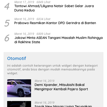
4
Maret 17, 2019
6849 Lihat
Tontowi Ahmad/Liliyana Natsir Sabet Gelar Juara
Dunia Kedua
5
Maret 16, 2019
6834 Lihat
Prabowo Resmikan Kantor DPD Gerindra di Banten
6
Maret 16, 2019
6809 Lihat
Jokowi Minta ASEAN Tangani Masalah Muslim Rohingya
di Rakhine State
Otomotif
Ini adalah contoh keterangan untuk widget dengan kategori
otomotif, anda bisa dengan mudah memasukkannya pada
widget.
Maret 16, 2019
Demi Xpander, Mitsubishi Bakal
Mengimpor Kembali Pajero Sport
Maret 16, 2019
Sosok New Nissan Livina Terungkap,