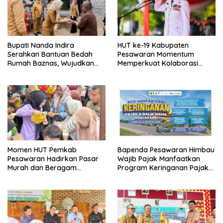
Bupati Nanda Indira
HUT ke-19 Kabupaten
Serahkan Bantuan Bedah
Pesawaran Momentum
Rumah Baznas, Wujudkan
Memperkuat Kolaborasi
Hunian Layak bagi Warga
Menuju Pesawaran CAKEP
Kurang Mampu
Momen HUT Pemkab
Bapenda Pesawaran Himbau
Pesawaran Hadirkan Pasar
Wajib Pajak Manfaatkan
Murah dan Beragam
Program Keringanan Pajak
Layanan Terpadu Di
PKB dan BBNKB
Tegineneng