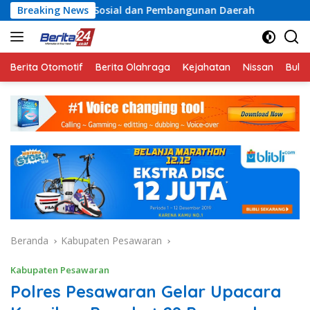
Langsung
 Sosial dan Pembangunan Daerah
Breaking News
Rayakan Semangat Ke
ke
konten
Berita Otomotif
Berita Olahraga
Kejahatan
Nissan
Bulut
Beranda
Kabupaten Pesawaran
Kabupaten Pesawaran
Polres Pesawaran Gelar Upacara