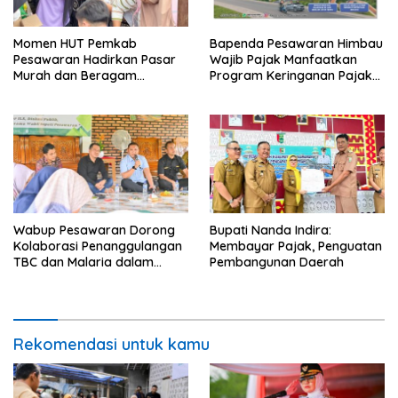
Momen HUT Pemkab
Bapenda Pesawaran Himbau
Pesawaran Hadirkan Pasar
Wajib Pajak Manfaatkan
Murah dan Beragam
Program Keringanan Pajak
Layanan Terpadu Di
PKB dan BBNKB
Tegineneng
Wabup Pesawaran Dorong
Bupati Nanda Indira:
Kolaborasi Penanggulangan
Membayar Pajak, Penguatan
TBC dan Malaria dalam
Pembangunan Daerah
Rapat Besar Inisiatif
Lampung Sehat 2026
Rekomendasi untuk kamu