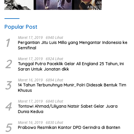
Popular Post
1
Maret 17, 2019
6940 Lihat
Pergantian Jitu Luis Milla yang Mengantar Indonesia ke
Semifinal
2
Maret 17, 2019
6924 Lihat
Tunggal Putra Paceklik Gelar All England 25 Tahun, Ini
Saran Untuk Jonatan dkk
3
Maret 16, 2019
6894 Lihat
14 Tahun Terbunuhnya Munir, Polri Didesak Bentuk Tim
Khusus
4
Maret 17, 2019
6840 Lihat
Tontowi Ahmad/Liliyana Natsir Sabet Gelar Juara
Dunia Kedua
5
Maret 16, 2019
6830 Lihat
Prabowo Resmikan Kantor DPD Gerindra di Banten