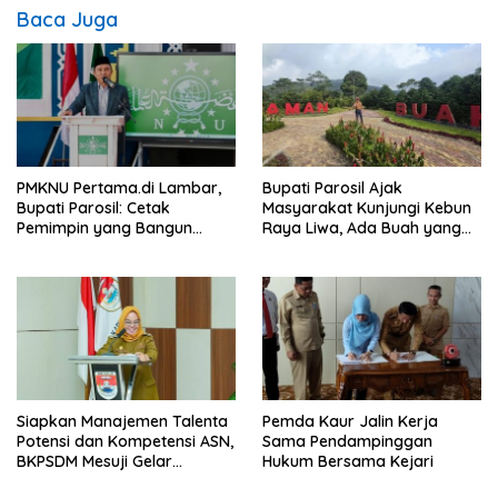
Baca Juga
PMKNU Pertama.di Lambar,
Bupati Parosil Ajak
Bupati Parosil: Cetak
Masyarakat Kunjungi Kebun
Pemimpin yang Bangun
Raya Liwa, Ada Buah yang
Daerah dan Jaga NKRI
Siap Dipetik dan Dinikmati
Pengunjung
Siapkan Manajemen Talenta
Pemda Kaur Jalin Kerja
Potensi dan Kompetensi ASN,
Sama Pendampinggan
BKPSDM Mesuji Gelar
Hukum Bersama Kejari
Sosialisasi Assesment