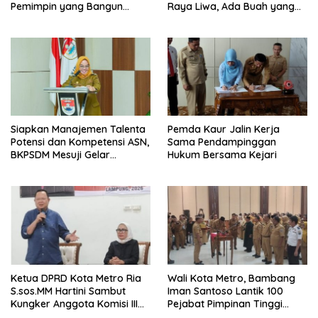
Pemimpin yang Bangun
Raya Liwa, Ada Buah yang
Daerah dan Jaga NKRI
Siap Dipetik dan Dinikmati
Pengunjung
Siapkan Manajemen Talenta
Pemda Kaur Jalin Kerja
Potensi dan Kompetensi ASN,
Sama Pendampinggan
BKPSDM Mesuji Gelar
Hukum Bersama Kejari
Sosialisasi Assesment
Ketua DPRD Kota Metro Ria
Wali Kota Metro, Bambang
S.sos.MM Hartini Sambut
Iman Santoso Lantik 100
Kungker Anggota Komisi III
Pejabat Pimpinan Tinggi
DPR RI Daerah Pemilihan
Pratama, Administrator,