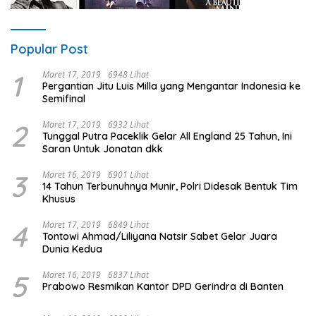
Popular Post
1
Maret 17, 2019
6948 Lihat
Pergantian Jitu Luis Milla yang Mengantar Indonesia ke
Semifinal
2
Maret 17, 2019
6932 Lihat
Tunggal Putra Paceklik Gelar All England 25 Tahun, Ini
Saran Untuk Jonatan dkk
3
Maret 16, 2019
6901 Lihat
14 Tahun Terbunuhnya Munir, Polri Didesak Bentuk Tim
Khusus
4
Maret 17, 2019
6849 Lihat
Tontowi Ahmad/Liliyana Natsir Sabet Gelar Juara
Dunia Kedua
5
Maret 16, 2019
6837 Lihat
Prabowo Resmikan Kantor DPD Gerindra di Banten