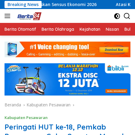
Langsung
skan Sensus Ekonomi 2026
Breaking News
Atasi Kelangkaan Air Bersi
ke
konten
Berita Otomotif
Berita Olahraga
Kejahatan
Nissan
Bulut
Beranda
Kabupaten Pesawaran
Kabupaten Pesawaran
Peringati HUT ke-18, Pemkab