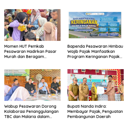
Hunian Layak bagi Warga
Menuju Pesawaran CAKEP
Kurang Mampu
Momen HUT Pemkab
Bapenda Pesawaran Himbau
Pesawaran Hadirkan Pasar
Wajib Pajak Manfaatkan
Murah dan Beragam
Program Keringanan Pajak
Layanan Terpadu Di
PKB dan BBNKB
Tegineneng
Wabup Pesawaran Dorong
Bupati Nanda Indira:
Kolaborasi Penanggulangan
Membayar Pajak, Penguatan
TBC dan Malaria dalam
Pembangunan Daerah
Rapat Besar Inisiatif
Lampung Sehat 2026