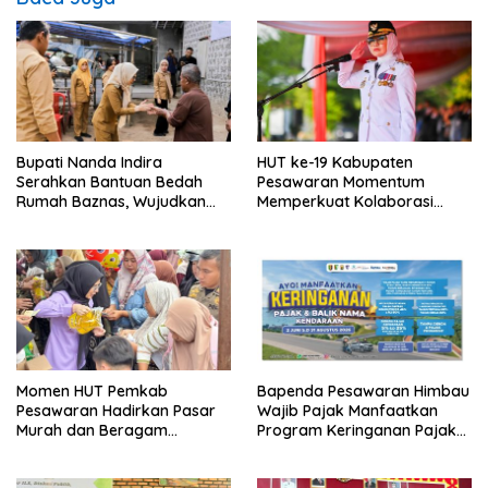
Bupati Nanda Indira
HUT ke-19 Kabupaten
Serahkan Bantuan Bedah
Pesawaran Momentum
Rumah Baznas, Wujudkan
Memperkuat Kolaborasi
Hunian Layak bagi Warga
Menuju Pesawaran CAKEP
Kurang Mampu
Momen HUT Pemkab
Bapenda Pesawaran Himbau
Pesawaran Hadirkan Pasar
Wajib Pajak Manfaatkan
Murah dan Beragam
Program Keringanan Pajak
Layanan Terpadu Di
PKB dan BBNKB
Tegineneng