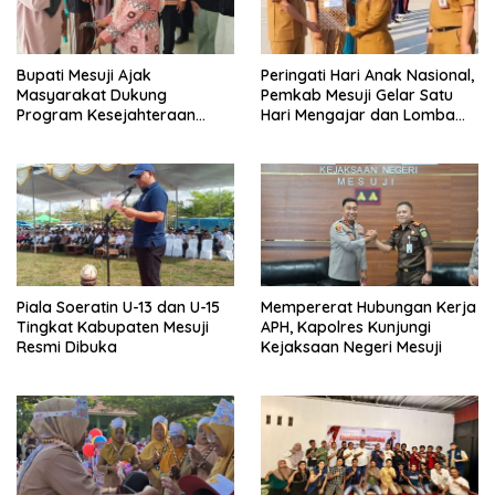
Bupati Mesuji Ajak
Peringati Hari Anak Nasional,
Masyarakat Dukung
Pemkab Mesuji Gelar Satu
Program Kesejahteraan
Hari Mengajar dan Lomba
Sosial dan Pembangunan
Mewarnai di SDN 7 Mesuji
Daerah
Piala Soeratin U-13 dan U-15
Mempererat Hubungan Kerja
Tingkat Kabupaten Mesuji
APH, Kapolres Kunjungi
Resmi Dibuka
Kejaksaan Negeri Mesuji