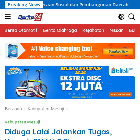
Langsung
teraan Sosial dan Pembangunan Daerah
Breaking News
Rayakan Seman
ke
konten
Berita Otomotif
Berita Olahraga
Kejahatan
Nissan
Bulut
Beranda
Kabupaten Mesuji
Kabupaten Mesuji
Diduga Lalai Jalankan Tugas,