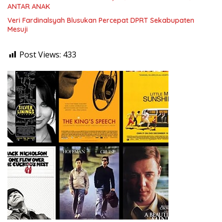
ANTAR ANAK
Veri Fardinalsyah Blusukan Percepat DPRT Sekabupaten
Mesuji
Post Views:
433