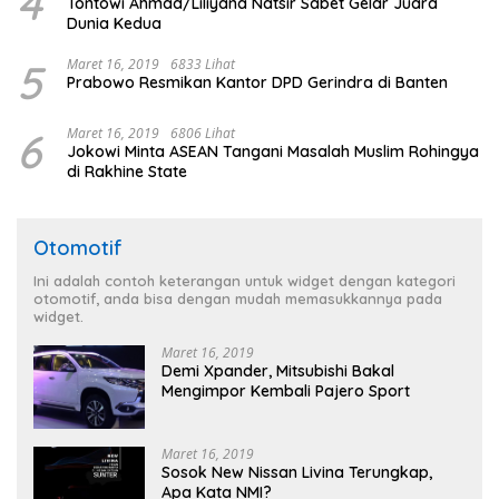
4
Tontowi Ahmad/Liliyana Natsir Sabet Gelar Juara
Dunia Kedua
5
Maret 16, 2019
6833 Lihat
Prabowo Resmikan Kantor DPD Gerindra di Banten
6
Maret 16, 2019
6806 Lihat
Jokowi Minta ASEAN Tangani Masalah Muslim Rohingya
di Rakhine State
Otomotif
Ini adalah contoh keterangan untuk widget dengan kategori
otomotif, anda bisa dengan mudah memasukkannya pada
widget.
Maret 16, 2019
Demi Xpander, Mitsubishi Bakal
Mengimpor Kembali Pajero Sport
Maret 16, 2019
Sosok New Nissan Livina Terungkap,
Apa Kata NMI?