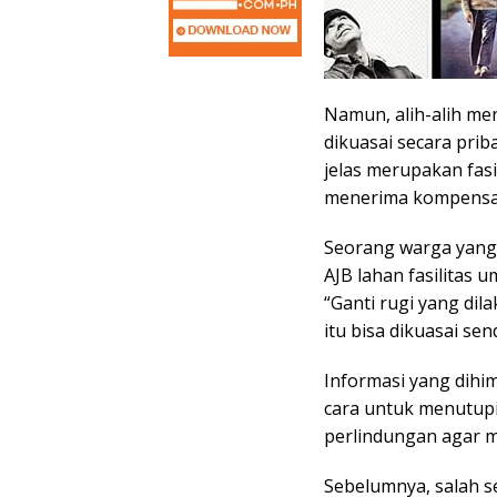
Namun, alih-alih men
dikuasai secara prib
jelas merupakan fas
menerima kompensas
Seorang warga yan
AJB lahan fasilitas 
“Ganti rugi yang dil
itu bisa dikuasai send
Informasi yang dihi
cara untuk menutupi
perlindungan agar ma
Sebelumnya, salah 