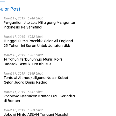
ular Post
Maret 17, 2019
6948 Lihat
Pergantian Jitu Luis Milla yang Mengantar
Indonesia ke Semifinal
Maret 17, 2019
6932 Lihat
Tunggal Putra Paceklik Gelar All England
25 Tahun, Ini Saran Untuk Jonatan dkk
Maret 16, 2019
6901 Lihat
14 Tahun Terbunuhnya Munir, Polri
Didesak Bentuk Tim Khusus
Maret 17, 2019
6849 Lihat
Tontowi Ahmad/Liliyana Natsir Sabet
Gelar Juara Dunia Kedua
Maret 16, 2019
6837 Lihat
Prabowo Resmikan Kantor DPD Gerindra
di Banten
Maret 16, 2019
6809 Lihat
Jokowi Minta ASEAN Tangani Masalah