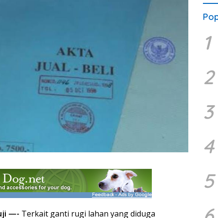
Pop
1
2
3
4
5
6
uji —-
Terkait ganti rugi lahan yang diduga