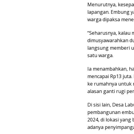
Menurutnya, kesepak
lapangan. Embung ya
warga dipaksa mener
“Seharusnya, kalau 
dimusyawarahkan dul
langsung memberi ua
satu warga.
Ia menambahkan, har
mencapai Rp13 juta.
ke rumahnya untuk 
alasan ganti rugi 
Di sisi lain, Desa 
pembangunan embung
2024, di lokasi yan
adanya penyimpangan