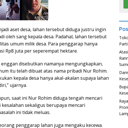
Pos
jadi aset desa, lahan tersebut diduga justru ingin
adi oleh sang kepala desa. Padahal, lahan tersebut
Toko
ilitas umum milik desa. Para penggarap hanya
Part
i Rp8 juta per seperempat hektare.
Atas
Ran
g enggan disebutkan namanya mengungkapkan,
Sumu
umum itu telah dibuat atas nama pribadi Nur Rohim.
Danr
akukan kepala desa hanya akal-akalan supaya lahan
Kese
iri,” ujarnya.
Bupa
Kese
mpun, saat ini Nur Rohim diduga tengah mencari
Ray
 kesalahan sekaligus berupaya mencari
Prom
salah ini tidak meluas.
Lam
seorang penggarap lahan juga mengaku kecewa.