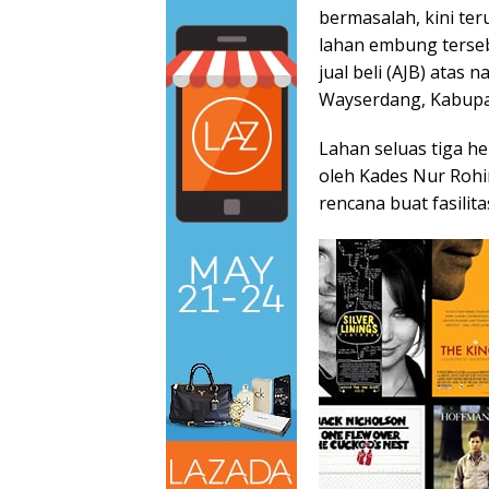
bermasalah, kini ter
lahan embung terseb
jual beli (AJB) ata
Wayserdang, Kabupa
Lahan seluas tiga h
oleh Kades Nur Rohi
rencana buat fasil