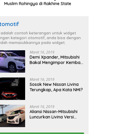
Muslim Rohingya di Rakhine State
tomotif
i adalah contoh keterangan untuk widget
ngan kategori otomotif, anda bisa dengan
dah memasukkannya pada widget.
Maret 16, 2019
Demi Xpander, Mitsubishi
Bakal Mengimpor Kembali
Pajero Sport
Maret 16, 2019
Sosok New Nissan Livina
Terungkap, Apa Kata NMI?
Maret 16, 2019
Aliansi Nissan-Mitsubishi
Luncurkan Livina Versi
Mungil