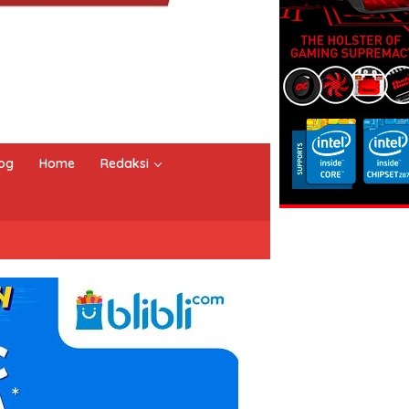
og
Home
Redaksi