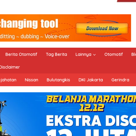
Berita Otomotif
Tag Berita
Lainnya
Otomotif
Bl
Disclaimer
ejahatan
Nissan
Bulutangkis
DKI Jakarta
Gerindra