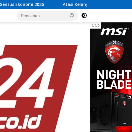
Atasi Kelangkaan Air Bersih, Babinsa Peltu Satya Ranne
tutup