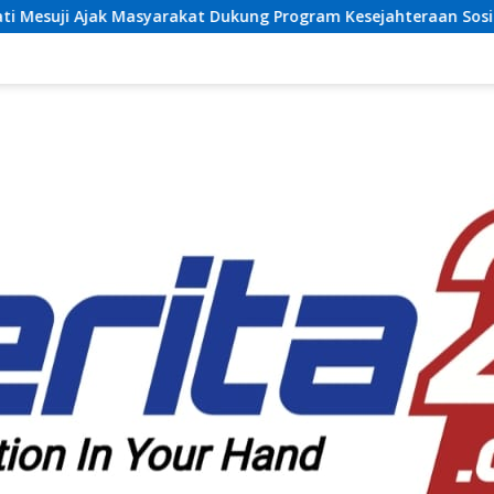
at Dukung Program Kesejahteraan Sosial dan Pembangunan Da