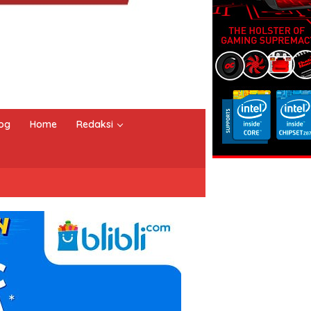
og
Home
Redaksi