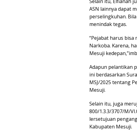
Selain itu, Elfiana
ASN lainnya dapat m
perselingkuhan. Bil
menindak tegas.
“Pejabat harus bisa 
Narkoba. Karena, ha
Mesuji kedepan,”im
Adapun pelantikan p
ini berdasarkan Sur
MSJ/2025 tentang P
Mesuji.
Selain itu, juga me
800/1.3.3/3707/M/VI
lersetujuan pengang
Kabupaten Mesuji.