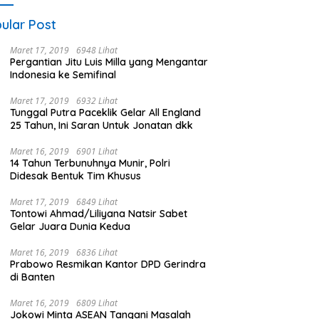
ular Post
Maret 17, 2019
6948 Lihat
Pergantian Jitu Luis Milla yang Mengantar
Indonesia ke Semifinal
Maret 17, 2019
6932 Lihat
Tunggal Putra Paceklik Gelar All England
25 Tahun, Ini Saran Untuk Jonatan dkk
Maret 16, 2019
6901 Lihat
14 Tahun Terbunuhnya Munir, Polri
Didesak Bentuk Tim Khusus
Maret 17, 2019
6849 Lihat
Tontowi Ahmad/Liliyana Natsir Sabet
Gelar Juara Dunia Kedua
Maret 16, 2019
6836 Lihat
Prabowo Resmikan Kantor DPD Gerindra
di Banten
Maret 16, 2019
6809 Lihat
Jokowi Minta ASEAN Tangani Masalah