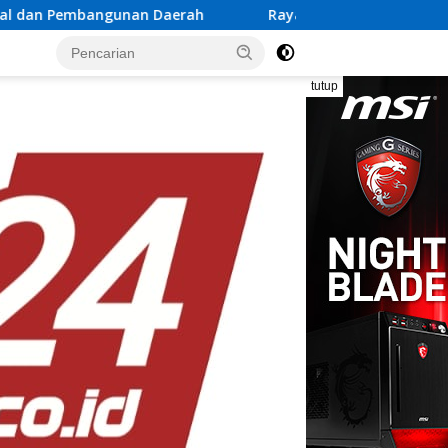
erah
Rayakan Semangat Kemerdekaan Bersama Promo “
tutup