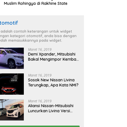
Muslim Rohingya di Rakhine State
tomotif
i adalah contoh keterangan untuk widget
ngan kategori otomotif, anda bisa dengan
dah memasukkannya pada widget.
Maret 16, 2019
Demi Xpander, Mitsubishi
Bakal Mengimpor Kembali
Pajero Sport
Maret 16, 2019
Sosok New Nissan Livina
Terungkap, Apa Kata NMI?
Maret 16, 2019
Aliansi Nissan-Mitsubishi
Luncurkan Livina Versi
Mungil