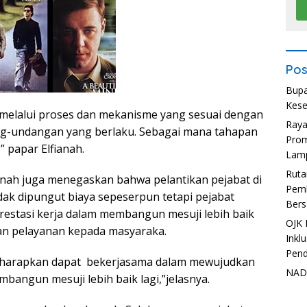
Pos
Bupa
Kese
ah melalui proses dan mekanisme yang sesuai dengan
Ray
g-undangan yang berlaku. Sebagai mana tahapan
Prom
 papar Elfianah.
Lam
Ruta
ianah juga menegaskan bahwa pelantikan pejabat di
Pemb
dak dipungut biaya sepeserpun tetapi pejabat
Bers
estasi kerja dalam membangun mesuji lebih baik
OJK 
an pelayanan kepada masyaraka.
Inkl
Pend
i diharapkan dapat bekerjasama dalam mewujudkan
NADI
bangun mesuji lebih baik lagi,”jelasnya.