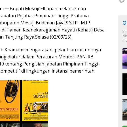
uji —
Bupati Mesuji Elfianah melantik dan
abatan Pejabat Pimpinan Tinggi Pratama
abupaten Mesuji Budiman Jaya S.STP., M.IP.
O
lar di Taman Keanekaragaman Hayati (Kehati) Desa
In
de
n Tanjung Raya.Selasa (02/09/25).
mu
ah Khamami mengatakan, pelantilan ini tentinya
ang diatur dalam Peraturan Menteri PAN-RB
9 tentang Pengisian Jabatan Pimpinan Tinggi
ompetitif di lingkungan instansi pemerintah.