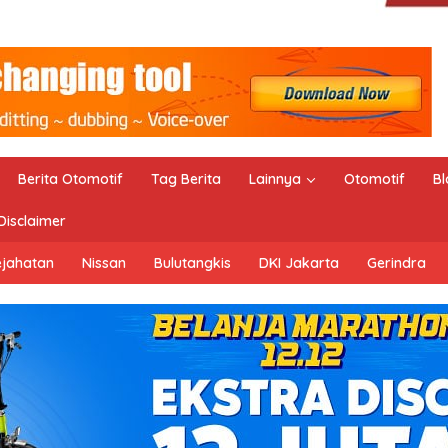
Berita Otomotif
Tag Berita
Lainnya
Otomotif
Bl
Disclaimer
ejahatan
Nissan
Bulutangkis
DKI Jakarta
Gerindra