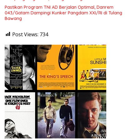
Pastikan Program TNI AD Berjalan Optimal, Danrem
043/Gatam Dampingi Kunker Pangdam XXI/RI di Tulang
Bawang
Post Views:
734