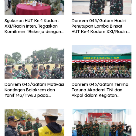
Syukuran HUT Ke-1 Kodam
Danrem 043/Gatam Hadiri
XXI/Radin Inten, Tegaskan
Penutupan Lomba Binsat
Komitmen “Bekerja dengan
HUT Ke-1 Kodam XXI/Radin
Hati”
Inten Tahun 2026
Danrem 043/Gatam Motivasi
Danrem 043/Gatam Terima
Kontingen Balakrem dan
Taruna Akademi TNI dan
Yonif 143/TWEJ pada
Akpol dalam Kegiatan
Pembukaan Lomba Binsat
Integratif Bhakti Sekolah
Kodam XXI/Radin Inten
Rakyat Tahun 2026