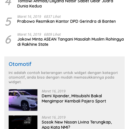
4
Tontowi Ahmad/Liliyana Natsir Sabet Gelar Juara
Dunia Kedua
5
Maret 16, 2019
6837 Lihat
Prabowo Resmikan Kantor DPD Gerindra di Banten
6
Maret 16, 2019
6809 Lihat
Jokowi Minta ASEAN Tangani Masalah Muslim Rohingya
di Rakhine State
Otomotif
Ini adalah contoh keterangan untuk widget dengan kategori
otomotif, anda bisa dengan mudah memasukkannya pada
widget.
Maret 16, 2019
Demi Xpander, Mitsubishi Bakal
Mengimpor Kembali Pajero Sport
Maret 16, 2019
Sosok New Nissan Livina Terungkap,
Apa Kata NMI?