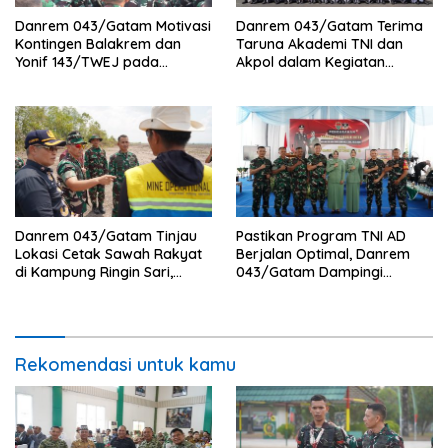
Danrem 043/Gatam Motivasi
Danrem 043/Gatam Terima
Kontingen Balakrem dan
Taruna Akademi TNI dan
Yonif 143/TWEJ pada
Akpol dalam Kegiatan
Pembukaan Lomba Binsat
Integratif Bhakti Sekolah
Kodam XXI/Radin Inten
Rakyat Tahun 2026
Danrem 043/Gatam Tinjau
Pastikan Program TNI AD
Lokasi Cetak Sawah Rakyat
Berjalan Optimal, Danrem
di Kampung Ringin Sari,
043/Gatam Dampingi
Tulang Bawang
Kunker Pangdam XXI/RI di
Tulang Bawang
Rekomendasi untuk kamu