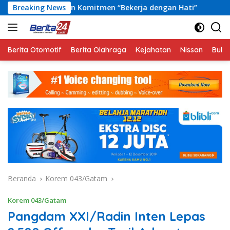
Langsung
kan Komitmen “Bekerja dengan Hati”
Breaking News
Piala Soeratin 20
ke
konten
Berita Otomotif
Berita Olahraga
Kejahatan
Nissan
Bulut
Beranda
Korem 043/Gatam
Korem 043/Gatam
Pangdam XXI/Radin Inten Lepas