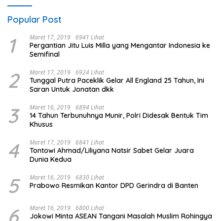
Popular Post
1
Maret 17, 2019
6941 Lihat
Pergantian Jitu Luis Milla yang Mengantar Indonesia ke
Semifinal
2
Maret 17, 2019
6924 Lihat
Tunggal Putra Paceklik Gelar All England 25 Tahun, Ini
Saran Untuk Jonatan dkk
3
Maret 16, 2019
6894 Lihat
14 Tahun Terbunuhnya Munir, Polri Didesak Bentuk Tim
Khusus
4
Maret 17, 2019
6841 Lihat
Tontowi Ahmad/Liliyana Natsir Sabet Gelar Juara
Dunia Kedua
5
Maret 16, 2019
6830 Lihat
Prabowo Resmikan Kantor DPD Gerindra di Banten
6
Maret 16, 2019
6800 Lihat
Jokowi Minta ASEAN Tangani Masalah Muslim Rohingya