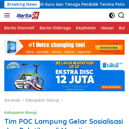
Langsung
Guru dan Tenaga Pendidik Terima Polis Asuransi Jiwa
Breaking News
R
ke
konten
Berita Otomotif
Berita Olahraga
Kejahatan
Nissan
Bulut
Beranda
Kabupaten Mesuji
Kabupaten Mesuji
Tim POC Lampung Gelar Sosialisasi