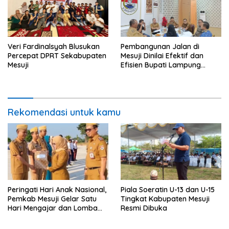
Veri Fardinalsyah Blusukan
Pembangunan Jalan di
Percepat DPRT Sekabupaten
Mesuji Dinilai Efektif dan
Mesuji
Efisien Bupati Lampung
Tengah Belajar Swakelola Di
Mesuji
Rekomendasi untuk kamu
Peringati Hari Anak Nasional,
Piala Soeratin U-13 dan U-15
Pemkab Mesuji Gelar Satu
Tingkat Kabupaten Mesuji
Hari Mengajar dan Lomba
Resmi Dibuka
Mewarnai di SDN 7 Mesuji