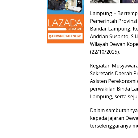
Lampung – Bertempa
Pemerintah Provinsi 
Bandar Lampung, Kep
Andrian Susanto, S.I
Wilayah Dewan Koper
(22/10/2025).
Kegiatan Musyawarah
Sekretaris Daerah 
Asisten Perekonomi
perwakilan Binda La
Lampung, serta seju
Dalam sambutannya
kepada jajaran Dewa
terselenggaranya mu