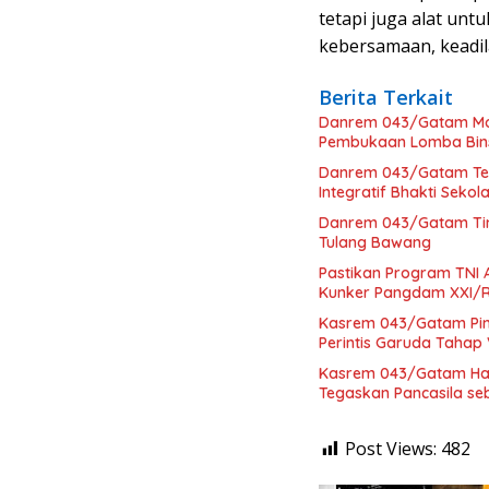
tetapi juga alat un
kebersamaan, keadila
Berita Terkait
Danrem 043/Gatam Mot
Pembukaan Lomba Bins
Danrem 043/Gatam Ter
Integratif Bhakti Seko
Danrem 043/Gatam Tinj
Tulang Bawang
Pastikan Program TNI
Kunker Pangdam XXI/R
Kasrem 043/Gatam Pi
Perintis Garuda Tahap 
Kasrem 043/Gatam Hadi
Tegaskan Pancasila se
Post Views:
482