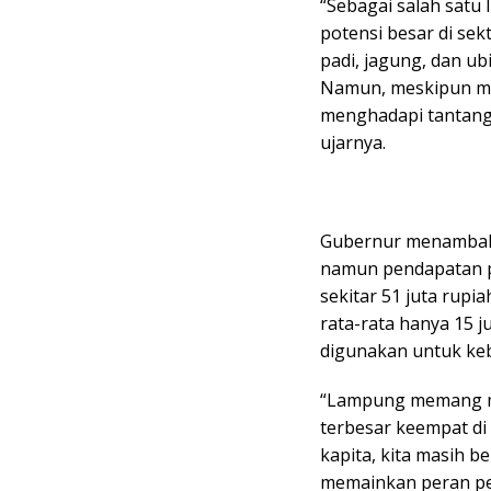
“Sebagai salah satu
potensi besar di sek
padi, jagung, dan ub
Namun, meskipun mem
menghadapi tantang
ujarnya.
Gubernur menambahk
namun pendapatan p
sekitar 51 juta rupi
rata-rata hanya 15 j
digunakan untuk ke
“Lampung memang m
terbesar keempat di
kapita, kita masih be
memainkan peran pe