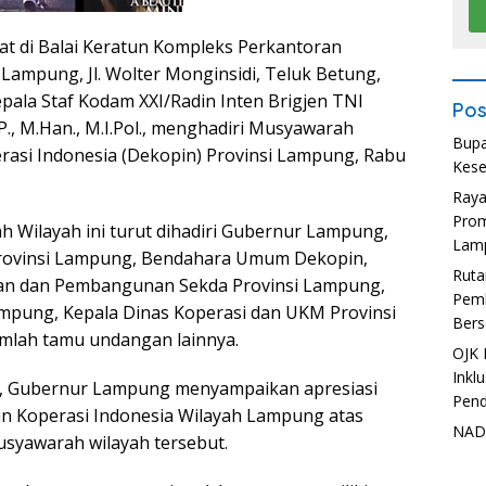
t di Balai Keratun Kompleks Perkantoran
Lampung, Jl. Wolter Monginsidi, Teluk Betung,
ala Staf Kodam XXI/Radin Inten Brigjen TNI
Pos
.P., M.Han., M.I.Pol., menghadiri Musyawarah
Bupa
asi Indonesia (Dekopin) Provinsi Lampung, Rabu
Kese
Ray
Prom
 Wilayah ini turut dihadiri Gubernur Lampung,
Lam
Provinsi Lampung, Bendahara Umum Dekopin,
Ruta
an dan Pembangunan Sekda Provinsi Lampung,
Pemb
mpung, Kepala Dinas Koperasi dan UKM Provinsi
Bers
mlah tamu undangan lainnya.
OJK 
Inkl
, Gubernur Lampung menyampaikan apresiasi
Pend
n Koperasi Indonesia Wilayah Lampung atas
NADI
syawarah wilayah tersebut.