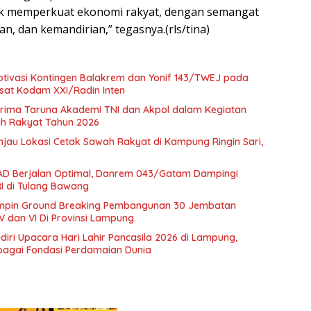
tuk memperkuat ekonomi rakyat, dengan semangat
n, dan kemandirian,” tegasnya.(rls/tina)
ivasi Kontingen Balakrem dan Yonif 143/TWEJ pada
at Kodam XXI/Radin Inten
ima Taruna Akademi TNI dan Akpol dalam Kegiatan
lah Rakyat Tahun 2026
au Lokasi Cetak Sawah Rakyat di Kampung Ringin Sari,
 AD Berjalan Optimal, Danrem 043/Gatam Dampingi
I di Tulang Bawang
mpin Ground Breaking Pembangunan 30 Jembatan
V dan VI Di Provinsi Lampung.
ri Upacara Hari Lahir Pancasila 2026 di Lampung,
bagai Fondasi Perdamaian Dunia