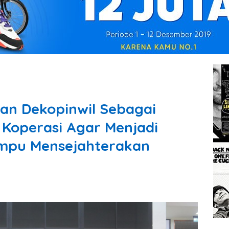
kan Dekopinwil Sebagai
 Koperasi Agar Menjadi
ampu Mensejahterakan