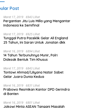
ular Post
Maret 17, 2019
6943 Lihat
Pergantian Jitu Luis Milla yang Mengantar
Indonesia ke Semifinal
Maret 17, 2019
6925 Lihat
Tunggal Putra Paceklik Gelar All England
25 Tahun, Ini Saran Untuk Jonatan dkk
Maret 16, 2019
6894 Lihat
14 Tahun Terbunuhnya Munir, Polri
Didesak Bentuk Tim Khusus
Maret 17, 2019
6843 Lihat
Tontowi Ahmad/Liliyana Natsir Sabet
Gelar Juara Dunia Kedua
Maret 16, 2019
6831 Lihat
Prabowo Resmikan Kantor DPD Gerindra
di Banten
Maret 16, 2019
6801 Lihat
Jokowi Minta ASEAN Tangani Masalah