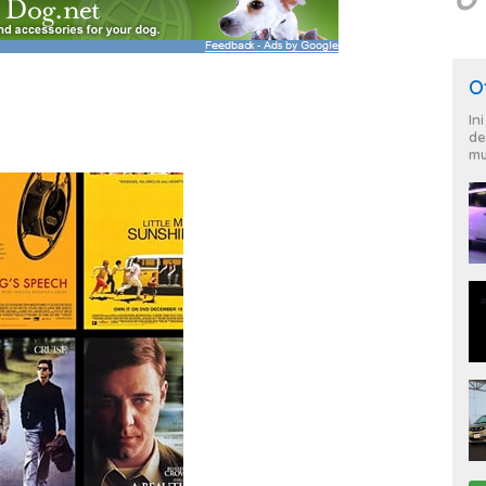
O
In
de
mu