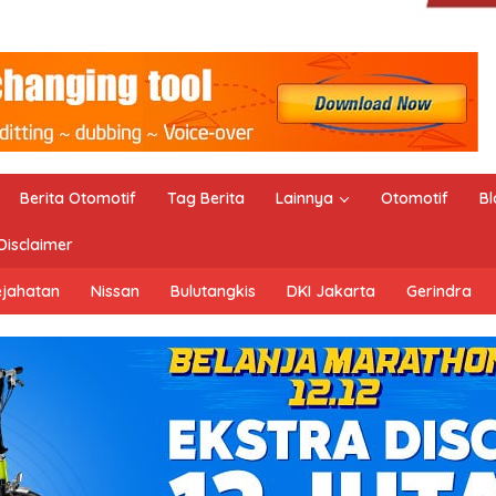
Berita Otomotif
Tag Berita
Lainnya
Otomotif
Bl
Disclaimer
ejahatan
Nissan
Bulutangkis
DKI Jakarta
Gerindra