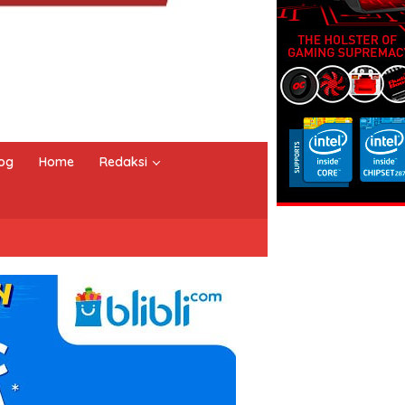
og
Home
Redaksi