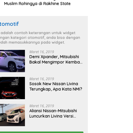
Muslim Rohingya di Rakhine State
tomotif
i adalah contoh keterangan untuk widget
ngan kategori otomotif, anda bisa dengan
dah memasukkannya pada widget.
Maret 16, 2019
Demi Xpander, Mitsubishi
Bakal Mengimpor Kembali
Pajero Sport
Maret 16, 2019
Sosok New Nissan Livina
Terungkap, Apa Kata NMI?
Maret 16, 2019
Aliansi Nissan-Mitsubishi
Luncurkan Livina Versi
Mungil