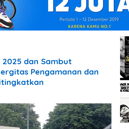
l 2025 dan Sambut
inergitas Pengamanan dan
itingkatkan