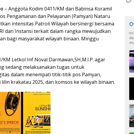
ro
– Anggota Kodim 0411/KM dan Babinsa Koramil
Pos Pengamanan dan Pelayanan (Pamyan) Nataru
kan intensitas Patroli Wilayah bersinergi bersama
O
 RI dan Instansi terkait dalam rangka mewujudkan
In
an bagi masyarakat wilayah binaan. Minggu
de
mu
KM Letkol Inf Noval Darmawan,SH,M.I.P. agar
ang sedang melaksanakan tugas untuk
itas dalam menempati titik-titik pos Pamyan,
i lilin krakatau 2025, dan komsos ke wilayah binaan.