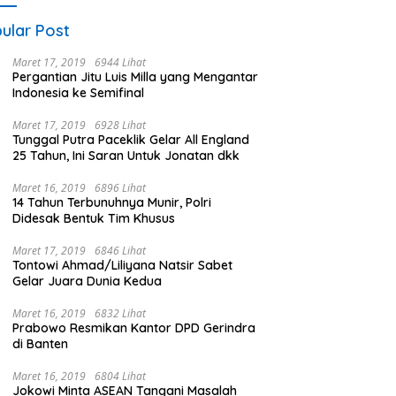
ular Post
Maret 17, 2019
6944 Lihat
Pergantian Jitu Luis Milla yang Mengantar
Indonesia ke Semifinal
Maret 17, 2019
6928 Lihat
Tunggal Putra Paceklik Gelar All England
25 Tahun, Ini Saran Untuk Jonatan dkk
Maret 16, 2019
6896 Lihat
14 Tahun Terbunuhnya Munir, Polri
Didesak Bentuk Tim Khusus
Maret 17, 2019
6846 Lihat
Tontowi Ahmad/Liliyana Natsir Sabet
Gelar Juara Dunia Kedua
Maret 16, 2019
6832 Lihat
Prabowo Resmikan Kantor DPD Gerindra
di Banten
Maret 16, 2019
6804 Lihat
Jokowi Minta ASEAN Tangani Masalah