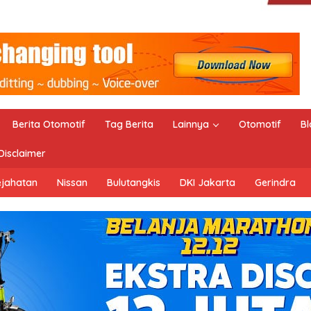
Berita Otomotif
Tag Berita
Lainnya
Otomotif
Bl
Disclaimer
ejahatan
Nissan
Bulutangkis
DKI Jakarta
Gerindra