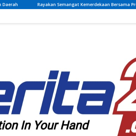
emangat Kemerdekaan Bersama Promo “Merdeka Getaway” di S