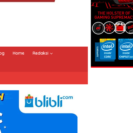
og
Home
Redaksi