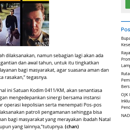
Pos
Bupa
Kese
Ray
ah dilaksanakan, namun sebagian lagi akan ada
Prom
rgantian dan awal tahun, untuk itu tingkatkan
Lam
ayanan bagi masyarakat, agar suasana aman dan
Ruta
 rasakan,” tegasnya.
Pemb
Bers
 hal ini Satuan Kodim 0411/KM, akan senantiasa
OJK 
gan mengedepankan sinergi bersama instansi
Inkl
elar operasi kepolisian serta menempati Pos-pos
Pend
ksanakan patroli pengamanan sehingga bisa
NADI
an bagi masyarakat yang merayakan ibadah Natal
upun yang lainnya,”tutupnya.
(chan)