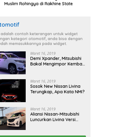
Muslim Rohingya di Rakhine State
tomotif
i adalah contoh keterangan untuk widget
ngan kategori otomotif, anda bisa dengan
dah memasukkannya pada widget.
Maret 16, 2019
Demi Xpander, Mitsubishi
Bakal Mengimpor Kembali
Pajero Sport
Maret 16, 2019
Sosok New Nissan Livina
Terungkap, Apa Kata NMI?
Maret 16, 2019
Aliansi Nissan-Mitsubishi
Luncurkan Livina Versi
Mungil