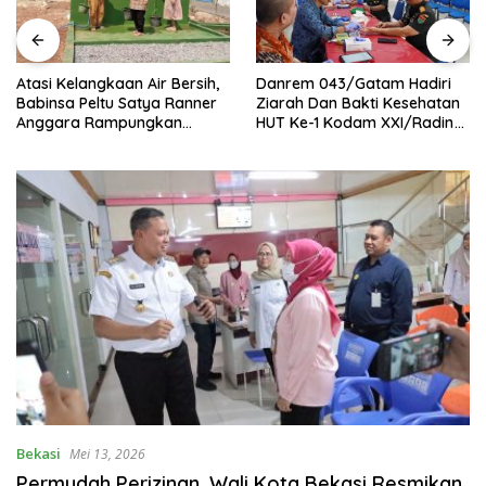
Atasi Kelangkaan Air Bersih,
Danrem 043/Gatam Hadiri
Babinsa Peltu Satya Ranner
Ziarah Dan Bakti Kesehatan
Anggara Rampungkan
HUT Ke-1 Kodam XXI/Radin
Pembangunan Sumur Bor di
Inten
Tanjung Aman.
Bekasi
Mei 13, 2026
Permudah Perizinan, Wali Kota Bekasi Resmikan