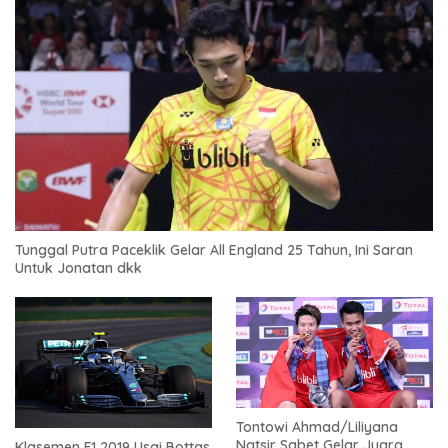
Tunggal Putra Paceklik Gelar All England 25 Tahun, Ini Saran
Untuk Jonatan dkk
Tontowi Ahmad/Liliyana
Natsir Sabet Gelar Juara
Klasemen F1 2019 Usai Bottas