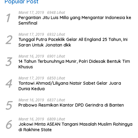
Popular Post
1
Maret 17, 2019
6948 Lihat
Pergantian Jitu Luis Milla yang Mengantar Indonesia ke
Semifinal
2
Maret 17, 2019
6932 Lihat
Tunggal Putra Paceklik Gelar All England 25 Tahun, Ini
Saran Untuk Jonatan dkk
3
Maret 16, 2019
6901 Lihat
14 Tahun Terbunuhnya Munir, Polri Didesak Bentuk Tim
Khusus
4
Maret 17, 2019
6850 Lihat
Tontowi Ahmad/Liliyana Natsir Sabet Gelar Juara
Dunia Kedua
5
Maret 16, 2019
6837 Lihat
Prabowo Resmikan Kantor DPD Gerindra di Banten
6
Maret 16, 2019
6809 Lihat
Jokowi Minta ASEAN Tangani Masalah Muslim Rohingya
di Rakhine State