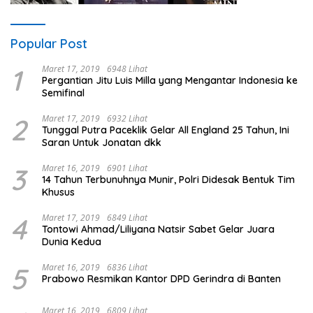
Popular Post
1
Maret 17, 2019
6948 Lihat
Pergantian Jitu Luis Milla yang Mengantar Indonesia ke
Semifinal
2
Maret 17, 2019
6932 Lihat
Tunggal Putra Paceklik Gelar All England 25 Tahun, Ini
Saran Untuk Jonatan dkk
3
Maret 16, 2019
6901 Lihat
14 Tahun Terbunuhnya Munir, Polri Didesak Bentuk Tim
Khusus
4
Maret 17, 2019
6849 Lihat
Tontowi Ahmad/Liliyana Natsir Sabet Gelar Juara
Dunia Kedua
5
Maret 16, 2019
6836 Lihat
Prabowo Resmikan Kantor DPD Gerindra di Banten
Maret 16, 2019
6809 Lihat