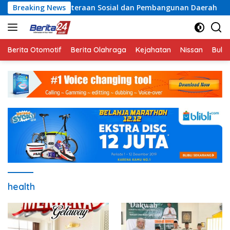
Langsung
Kesejahteraan Sosial dan Pembangunan Daerah
Breaking News
Rayaka
ke
konten
Berita Otomotif
Berita Olahraga
Kejahatan
Nissan
Bulut
health