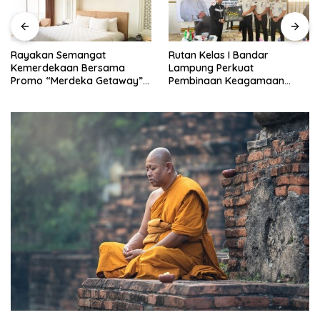
Rayakan Semangat
Rutan Kelas I Bandar
Kemerdekaan Bersama
Lampung Perkuat
Promo “Merdeka Getaway”
Pembinaan Keagamaan
di Swiss-Belhotel Lampung
Lewat Safari Dakwah
Bersama Habib Ahmad Al
Habsyi