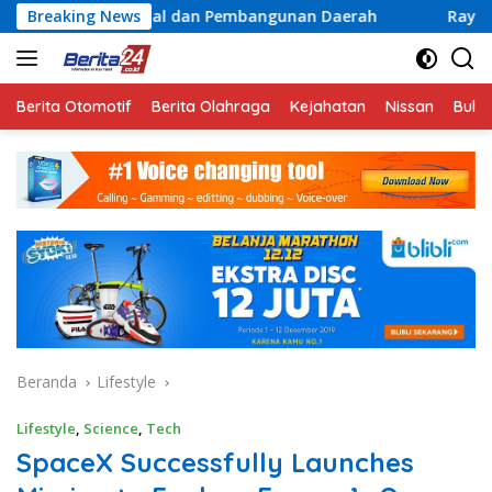
Langsung
an Pembangunan Daerah
Breaking News
Rayakan Semangat Kemerdekaan
ke
konten
Berita Otomotif
Berita Olahraga
Kejahatan
Nissan
Bulut
Beranda
Lifestyle
Lifestyle
,
Science
,
Tech
SpaceX Successfully Launches