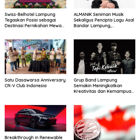
Swiss-Belhotel Lampung
ALMANIK Seniman Musik
Tegaskan Posisi sebagai
Sekaligus Pencipta Lagu Asal
Destinasi Pernikahan Mewah
Bandar Lampung,
Melalui “Wedding Story”
Mengeluarkan Sigle Terbaru
Berjudul Jaga Dia.
Satu Dasawarsa Anniversary
Grup Band Lampung
CR-V Club Indonesia
Semakin Meningkatkan
Kreativitas dan Kemampuan
Musik
Breakthrough in Renewable