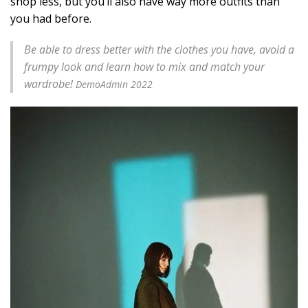
shop less, but you’ll also have way more outfits than
you had before.
Be able to dress better with the clothes you have, avoid a
frumpy look and learn how to mix and match your
wardrobe!
DemoAdmin 2022