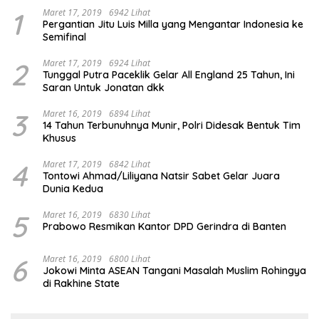
1
Maret 17, 2019
6942 Lihat
Pergantian Jitu Luis Milla yang Mengantar Indonesia ke
Semifinal
2
Maret 17, 2019
6924 Lihat
Tunggal Putra Paceklik Gelar All England 25 Tahun, Ini
Saran Untuk Jonatan dkk
3
Maret 16, 2019
6894 Lihat
14 Tahun Terbunuhnya Munir, Polri Didesak Bentuk Tim
Khusus
4
Maret 17, 2019
6842 Lihat
Tontowi Ahmad/Liliyana Natsir Sabet Gelar Juara
Dunia Kedua
5
Maret 16, 2019
6830 Lihat
Prabowo Resmikan Kantor DPD Gerindra di Banten
6
Maret 16, 2019
6800 Lihat
Jokowi Minta ASEAN Tangani Masalah Muslim Rohingya
di Rakhine State