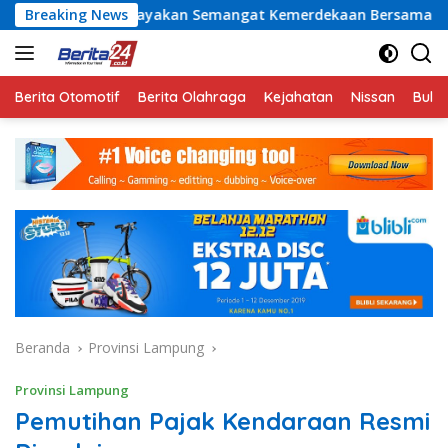
Langsung
akan Semangat Kemerdekaan Bersama Promo “Merdeka Getaway
Breaking News
ke
konten
Berita Otomotif
Berita Olahraga
Kejahatan
Nissan
Bulut
Beranda
Provinsi Lampung
Provinsi Lampung
Pemutihan Pajak Kendaraan Resmi