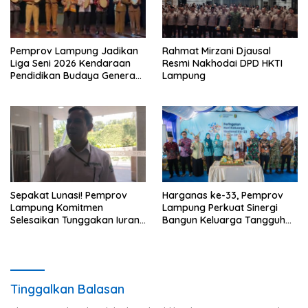
Pemprov Lampung Jadikan
Rahmat Mirzani Djausal
Liga Seni 2026 Kendaraan
Resmi Nakhodai DPD HKTI
Pendidikan Budaya Generasi
Lampung
Muda
Sepakat Lunasi! Pemprov
Harganas ke-33, Pemprov
Lampung Komitmen
Lampung Perkuat Sinergi
Selesaikan Tunggakan Iuran
Bangun Keluarga Tangguh
BPJS Capai Rp115 Miliar
dan Generasi Berkualitas
Tinggalkan Balasan