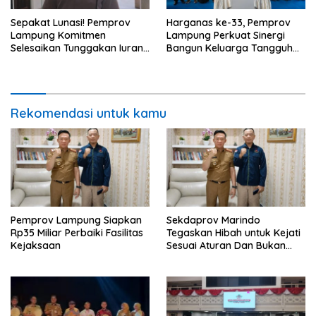
Sepakat Lunasi! Pemprov
Harganas ke-33, Pemprov
Lampung Komitmen
Lampung Perkuat Sinergi
Selesaikan Tunggakan Iuran
Bangun Keluarga Tangguh
BPJS Capai Rp115 Miliar
dan Generasi Berkualitas
Rekomendasi untuk kamu
Pemprov Lampung Siapkan
Sekdaprov Marindo
Rp35 Miliar Perbaiki Fasilitas
Tegaskan Hibah untuk Kejati
Kejaksaan
Sesuai Aturan Dan Bukan
Berbentuk Dana Tunai