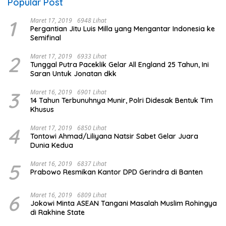
Popular Post
1
Maret 17, 2019
6948 Lihat
Pergantian Jitu Luis Milla yang Mengantar Indonesia ke
Semifinal
2
Maret 17, 2019
6933 Lihat
Tunggal Putra Paceklik Gelar All England 25 Tahun, Ini
Saran Untuk Jonatan dkk
3
Maret 16, 2019
6901 Lihat
14 Tahun Terbunuhnya Munir, Polri Didesak Bentuk Tim
Khusus
4
Maret 17, 2019
6850 Lihat
Tontowi Ahmad/Liliyana Natsir Sabet Gelar Juara
Dunia Kedua
5
Maret 16, 2019
6837 Lihat
Prabowo Resmikan Kantor DPD Gerindra di Banten
6
Maret 16, 2019
6809 Lihat
Jokowi Minta ASEAN Tangani Masalah Muslim Rohingya
di Rakhine State