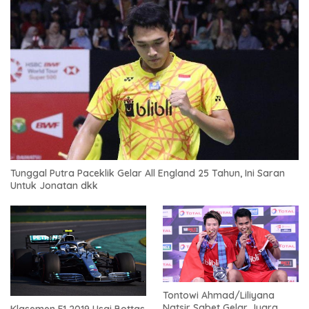
Tunggal Putra Paceklik Gelar All England 25 Tahun, Ini Saran
Untuk Jonatan dkk
Tontowi Ahmad/Liliyana
Natsir Sabet Gelar Juara
Klasemen F1 2019 Usai Bottas