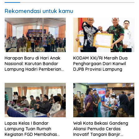
Rekomendasi untuk kamu
Harapan Baru di Hari Anak
KODAM XXI/RI Meraih Dua
Nasional: Karutan Bandar
Penghargaan Dari Kanwil
Lampung Hadiri Pemberian
DJPB Provinsi Lampung
Pengurangan Masa Pidana
Anak Binaan yang Penuh
Makna dan Kepedulian
Lapas Kelas I Bandar
Wali Kota Bekasi Gandeng
Lampung Tuan Rumah
Aliansi Pemuda Cerdas
Kegiatan FGD Membahas
Inovatif Tangani Banjir