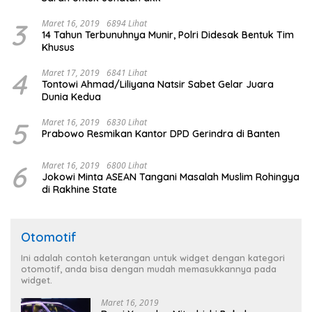
3
Maret 16, 2019
6894 Lihat
14 Tahun Terbunuhnya Munir, Polri Didesak Bentuk Tim
Khusus
4
Maret 17, 2019
6841 Lihat
Tontowi Ahmad/Liliyana Natsir Sabet Gelar Juara
Dunia Kedua
5
Maret 16, 2019
6830 Lihat
Prabowo Resmikan Kantor DPD Gerindra di Banten
6
Maret 16, 2019
6800 Lihat
Jokowi Minta ASEAN Tangani Masalah Muslim Rohingya
di Rakhine State
Otomotif
Ini adalah contoh keterangan untuk widget dengan kategori
otomotif, anda bisa dengan mudah memasukkannya pada
widget.
Maret 16, 2019