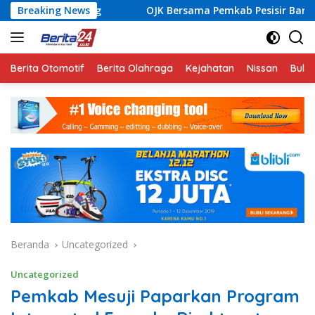
Langsung
Breaking News
OJK Bersama Pemkab Pesisir Barat Wujudkan Inklusi Ke
ke
konten
Berita Otomotif
Berita Olahraga
Kejahatan
Nissan
Bulut
Beranda
Uncategorized
Uncategorized
Pemkab Mesuji Paparkan Program