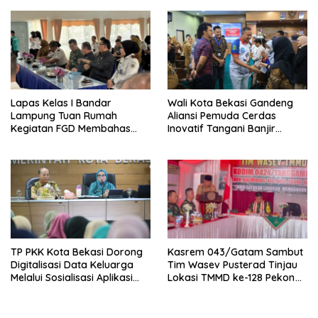
Anak Binaan yang Penuh
Makna dan Kepedulian
Lapas Kelas I Bandar
Wali Kota Bekasi Gandeng
Lampung Tuan Rumah
Aliansi Pemuda Cerdas
Kegiatan FGD Membahas
Inovatif Tangani Banjir
Pidana Kerja Sosial
dengan Konsep Zero Runoff
TP PKK Kota Bekasi Dorong
Kasrem 043/Gatam Sambut
Digitalisasi Data Keluarga
Tim Wasev Pusterad Tinjau
Melalui Sosialisasi Aplikasi
Lokasi TMMD ke-128 Pekon
Website Si Cantik
Kalimiring