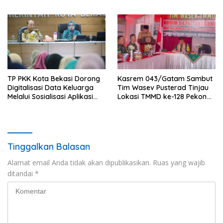
Pidana Kerja Sosial
dengan Konsep Zero Runoff
TP PKK Kota Bekasi Dorong
Kasrem 043/Gatam Sambut
Digitalisasi Data Keluarga
Tim Wasev Pusterad Tinjau
Melalui Sosialisasi Aplikasi
Lokasi TMMD ke-128 Pekon
Website Si Cantik
Kalimiring
Tinggalkan Balasan
Alamat email Anda tidak akan dipublikasikan.
Ruas yang wajib
ditandai
*