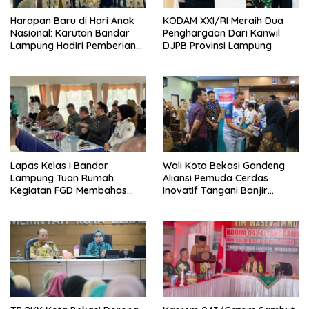
Harapan Baru di Hari Anak
KODAM XXI/RI Meraih Dua
Nasional: Karutan Bandar
Penghargaan Dari Kanwil
Lampung Hadiri Pemberian
DJPB Provinsi Lampung
Pengurangan Masa Pidana
Anak Binaan yang Penuh
Makna dan Kepedulian
Lapas Kelas I Bandar
Wali Kota Bekasi Gandeng
Lampung Tuan Rumah
Aliansi Pemuda Cerdas
Kegiatan FGD Membahas
Inovatif Tangani Banjir
Pidana Kerja Sosial
dengan Konsep Zero Runoff