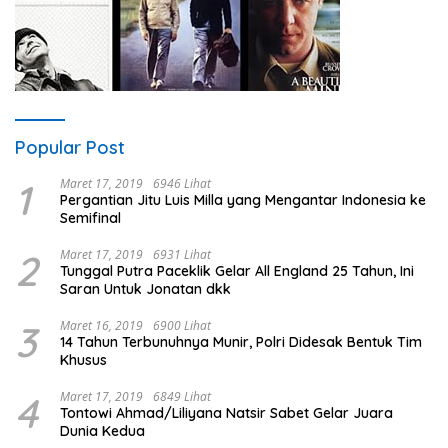
Popular Post
1
Maret 17, 2019
6946 Lihat
Pergantian Jitu Luis Milla yang Mengantar Indonesia ke
Semifinal
2
Maret 17, 2019
6931 Lihat
Tunggal Putra Paceklik Gelar All England 25 Tahun, Ini
Saran Untuk Jonatan dkk
3
Maret 16, 2019
6900 Lihat
14 Tahun Terbunuhnya Munir, Polri Didesak Bentuk Tim
Khusus
4
Maret 17, 2019
6849 Lihat
Tontowi Ahmad/Liliyana Natsir Sabet Gelar Juara
Dunia Kedua