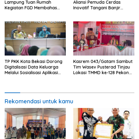
Lampung Tuan Rumah
Aliansi Pemuda Cerdas
Kegiatan FGD Membahas
Inovatif Tangani Banjir
Pidana Kerja Sosial
dengan Konsep Zero Runoff
TP PKK Kota Bekasi Dorong
Kasrem 043/Gatam Sambut
Digitalisasi Data Keluarga
Tim Wasev Pusterad Tinjau
Melalui Sosialisasi Aplikasi
Lokasi TMMD ke-128 Pekon
Website Si Cantik
Kalimiring
Rekomendasi untuk kamu