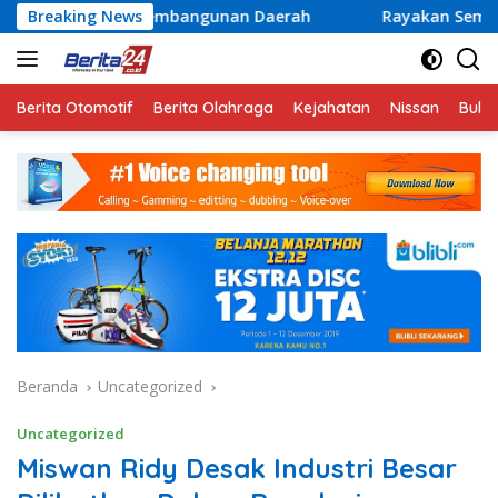
Langsung
 Pembangunan Daerah
Breaking News
Rayakan Semangat Kemerdekaan B
ke
konten
Berita Otomotif
Berita Olahraga
Kejahatan
Nissan
Bulut
Beranda
Uncategorized
Uncategorized
Miswan Ridy Desak Industri Besar