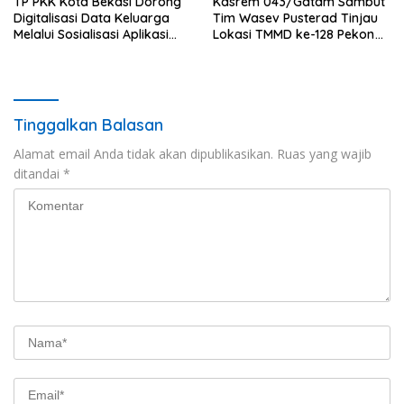
TP PKK Kota Bekasi Dorong
Kasrem 043/Gatam Sambut
Digitalisasi Data Keluarga
Tim Wasev Pusterad Tinjau
Melalui Sosialisasi Aplikasi
Lokasi TMMD ke-128 Pekon
Website Si Cantik
Kalimiring
Tinggalkan Balasan
Alamat email Anda tidak akan dipublikasikan.
Ruas yang wajib
ditandai
*