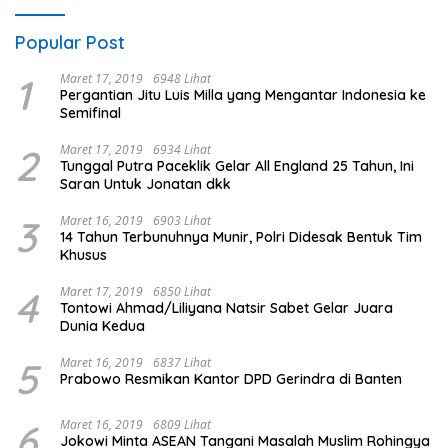
Popular Post
1
Maret 17, 2019
6948 Lihat
Pergantian Jitu Luis Milla yang Mengantar Indonesia ke
Semifinal
2
Maret 17, 2019
6934 Lihat
Tunggal Putra Paceklik Gelar All England 25 Tahun, Ini
Saran Untuk Jonatan dkk
3
Maret 16, 2019
6903 Lihat
14 Tahun Terbunuhnya Munir, Polri Didesak Bentuk Tim
Khusus
4
Maret 17, 2019
6850 Lihat
Tontowi Ahmad/Liliyana Natsir Sabet Gelar Juara
Dunia Kedua
5
Maret 16, 2019
6837 Lihat
Prabowo Resmikan Kantor DPD Gerindra di Banten
6
Maret 16, 2019
6809 Lihat
Jokowi Minta ASEAN Tangani Masalah Muslim Rohingya