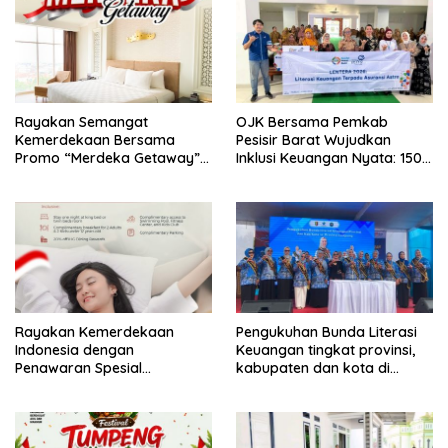
Rayakan Semangat
OJK Bersama Pemkab
Kemerdekaan Bersama
Pesisir Barat Wujudkan
Promo “Merdeka Getaway”
Inklusi Keuangan Nyata: 150
di Swiss-Belhotel Lampung
Guru dan Tenaga Pendidik
Terima Polis Asuransi Jiwa
Rayakan Kemerdekaan
Pengukuhan Bunda Literasi
Indonesia dengan
Keuangan tingkat provinsi,
Penawaran Spesial
kabupaten dan kota di
“Freedom to Relax” di
Provinsi Lampung, perkuat
Holiday Inn Lampung Bukit
gerakan edukasi keuangan
Randu
bagi masyarakat