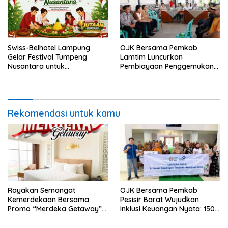
Swiss-Belhotel Lampung
OJK Bersama Pemkab
Gelar Festival Tumpeng
Lamtim Luncurkan
Nusantara untuk
Pembiayaan Penggemukan
Semarakkan HUT Ke-81
Sapi Lewat KURDA
Kemerdekaan Republik
Indonesia
Rekomendasi untuk kamu
Rayakan Semangat
OJK Bersama Pemkab
Kemerdekaan Bersama
Pesisir Barat Wujudkan
Promo “Merdeka Getaway”
Inklusi Keuangan Nyata: 150
di Swiss-Belhotel Lampung
Guru dan Tenaga Pendidik
Terima Polis Asuransi Jiwa