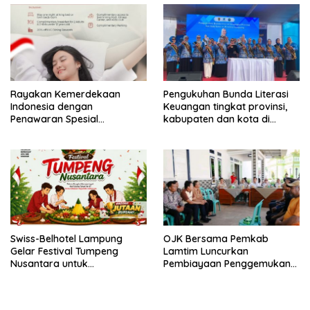
Rayakan Kemerdekaan
Pengukuhan Bunda Literasi
Indonesia dengan
Keuangan tingkat provinsi,
Penawaran Spesial
kabupaten dan kota di
“Freedom to Relax” di
Provinsi Lampung, perkuat
Holiday Inn Lampung Bukit
gerakan edukasi keuangan
Randu
bagi masyarakat
Swiss-Belhotel Lampung
OJK Bersama Pemkab
Gelar Festival Tumpeng
Lamtim Luncurkan
Nusantara untuk
Pembiayaan Penggemukan
Semarakkan HUT Ke-81
Sapi Lewat KURDA
Kemerdekaan Republik
Indonesia