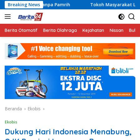
Langsung
npa Pamrih
Breaking News
Tokoh Masyarakat Lampung Jadi Penggerak 
ke
konten
Berita Otomotif
Berita Olahraga
Kejahatan
Nissan
Bulut
Beranda
Ekobis
Ekobis
Dukung Hari Indonesia Menabung,