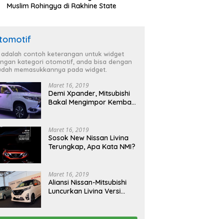
Muslim Rohingya di Rakhine State
tomotif
i adalah contoh keterangan untuk widget
ngan kategori otomotif, anda bisa dengan
dah memasukkannya pada widget.
Maret 16, 2019
Demi Xpander, Mitsubishi
Bakal Mengimpor Kembali
Pajero Sport
Maret 16, 2019
Sosok New Nissan Livina
Terungkap, Apa Kata NMI?
Maret 16, 2019
Aliansi Nissan-Mitsubishi
Luncurkan Livina Versi
Mungil