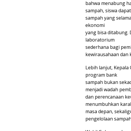
bahwa menabung haru
sampah, siswa dapat
sampah yang selama i
ekonomi
yang bisa ditabung.
laboratorium
sederhana bagi pem
kewirausahaan dan ked
Lebih lanjut, Kepal
program bank
sampah bukan sekad
menjadi wadah pemb
dan perencanaan ke
menumbuhkan karakt
masa depan, sekal
pengelolaan sampah m