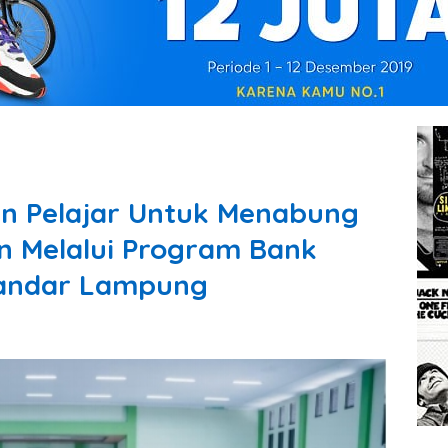
n Pelajar Untuk Menabung
n Melalui Program Bank
Bandar Lampung