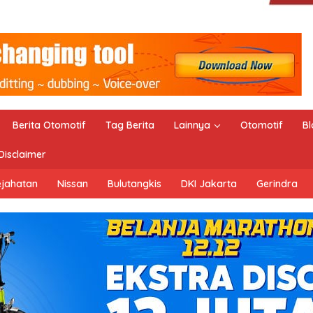
Berita Otomotif
Tag Berita
Lainnya
Otomotif
Bl
Disclaimer
ejahatan
Nissan
Bulutangkis
DKI Jakarta
Gerindra