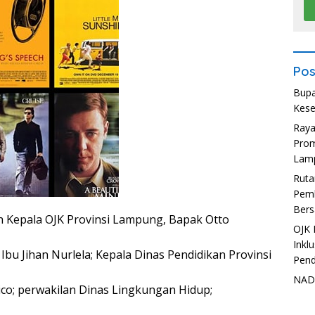
Pos
Bupa
Kese
Ray
Prom
Lam
Ruta
Pemb
Bers
leh Kepala OJK Provinsi Lampung, Bapak Otto
OJK 
Inkl
bu Jihan Nurlela; Kepala Dinas Pendidikan Provinsi
Pend
NADI
o; perwakilan Dinas Lingkungan Hidup;