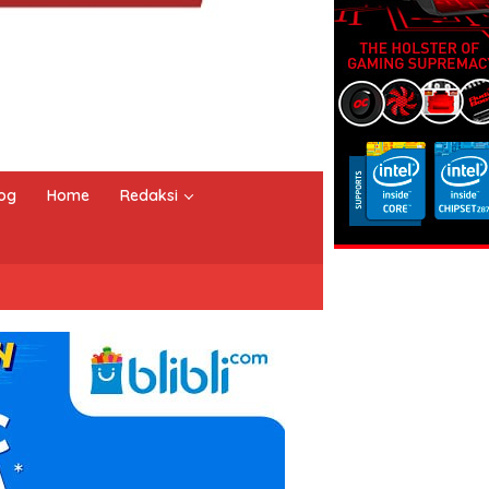
og
Home
Redaksi