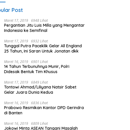
ular Post
Maret 17, 2019
6948 Lihat
Pergantian Jitu Luis Milla yang Mengantar
Indonesia ke Semifinal
Maret 17, 2019
6932 Lihat
Tunggal Putra Paceklik Gelar All England
25 Tahun, Ini Saran Untuk Jonatan dkk
Maret 16, 2019
6901 Lihat
14 Tahun Terbunuhnya Munir, Polri
Didesak Bentuk Tim Khusus
Maret 17, 2019
6849 Lihat
Tontowi Ahmad/Liliyana Natsir Sabet
Gelar Juara Dunia Kedua
Maret 16, 2019
6836 Lihat
Prabowo Resmikan Kantor DPD Gerindra
di Banten
Maret 16, 2019
6809 Lihat
Jokowi Minta ASEAN Tangani Masalah