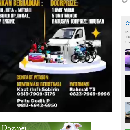
O
In
de
mu