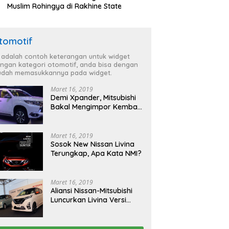
Muslim Rohingya di Rakhine State
tomotif
i adalah contoh keterangan untuk widget
ngan kategori otomotif, anda bisa dengan
dah memasukkannya pada widget.
Maret 16, 2019
Demi Xpander, Mitsubishi
Bakal Mengimpor Kembali
Pajero Sport
Maret 16, 2019
Sosok New Nissan Livina
Terungkap, Apa Kata NMI?
Maret 16, 2019
Aliansi Nissan-Mitsubishi
Luncurkan Livina Versi
Mungil