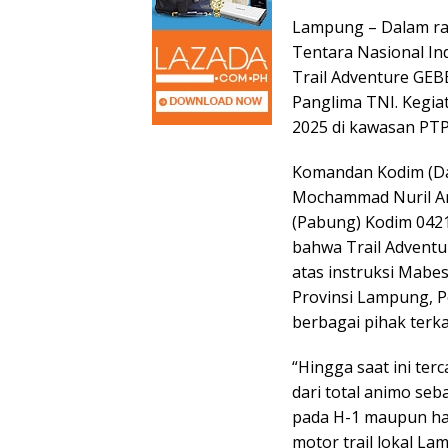
Lampung – Dalam ra
Tentara Nasional In
Trail Adventure GE
Panglima TNI. Kegia
2025 di kawasan PT
Komandan Kodim (Da
Mochammad Nuril Amb
(Pabung) Kodim 0421
bahwa Trail Adventu
atas instruksi Mabe
Provinsi Lampung, P
berbagai pihak terka
“Hingga saat ini ter
dari total animo seb
pada H-1 maupun har
motor trail lokal Lam