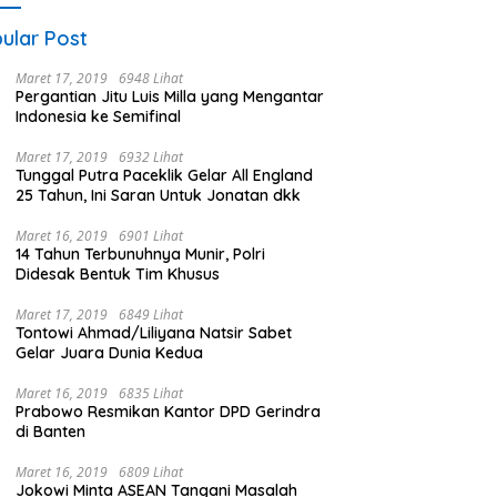
ular Post
Maret 17, 2019
6948 Lihat
Pergantian Jitu Luis Milla yang Mengantar
Indonesia ke Semifinal
Maret 17, 2019
6932 Lihat
Tunggal Putra Paceklik Gelar All England
25 Tahun, Ini Saran Untuk Jonatan dkk
Maret 16, 2019
6901 Lihat
14 Tahun Terbunuhnya Munir, Polri
Didesak Bentuk Tim Khusus
Maret 17, 2019
6849 Lihat
Tontowi Ahmad/Liliyana Natsir Sabet
Gelar Juara Dunia Kedua
Maret 16, 2019
6835 Lihat
Prabowo Resmikan Kantor DPD Gerindra
di Banten
Maret 16, 2019
6809 Lihat
Jokowi Minta ASEAN Tangani Masalah