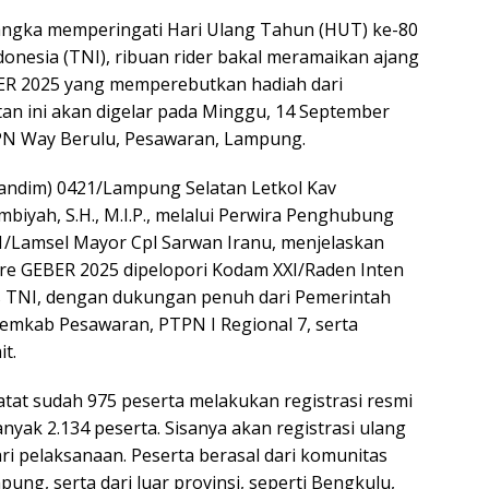
ngka memperingati Hari Ulang Tahun (HUT) ke-80
donesia (TNI), ribuan rider bakal meramaikan ajang
BER 2025 yang memperebutkan hadiah dari
tan ini akan digelar pada Minggu, 14 September
PN Way Berulu, Pesawaran, Lampung.
ndim) 0421/Lampung Selatan Letkol Kav
iyah, S.H., M.I.P., melalui Perwira Penghubung
/Lamsel Mayor Cpl Sarwan Iranu, menjelaskan
re GEBER 2025 dipelopori Kodam XXI/Raden Inten
s TNI, dengan dukungan penuh dari Pemerintah
emkab Pesawaran, PTPN I Regional 7, serta
it.
catat sudah 975 peserta melakukan registrasi resmi
anyak 2.134 peserta. Sisanya akan registrasi ulang
i pelaksanaan. Peserta berasal dari komunitas
pung, serta dari luar provinsi, seperti Bengkulu,