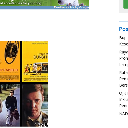
Pos
Bupa
Kese
Ray
Prom
Lam
Ruta
Pemb
Bers
OJK 
Inkl
Pend
NADI