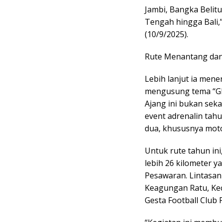
Jambi, Bangka Belit
Tengah hingga Bali,
(10/9/2025).
Rute Menantang dan 
Lebih lanjut ia mene
mengusung tema “GE
Ajang ini bukan sek
event adrenalin tah
dua, khususnya motor
Untuk rute tahun ini
lebih 26 kilometer 
Pesawaran. Lintasan
Keagungan Ratu, Ke
Gesta Football Club