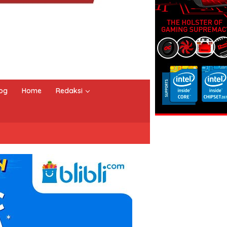
og
Home
Redaksi