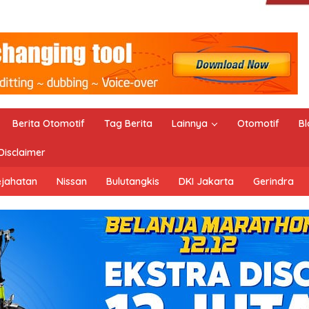
Berita Otomotif
Tag Berita
Lainnya
Otomotif
Bl
Disclaimer
ejahatan
Nissan
Bulutangkis
DKI Jakarta
Gerindra