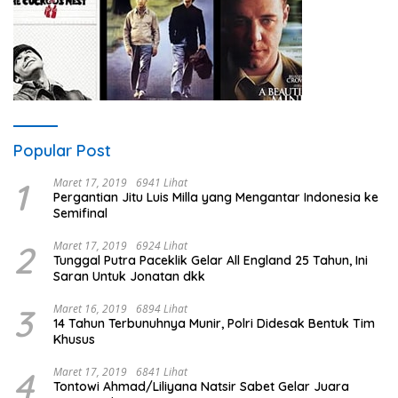
Popular Post
1
Maret 17, 2019
6941 Lihat
Pergantian Jitu Luis Milla yang Mengantar Indonesia ke
Semifinal
2
Maret 17, 2019
6924 Lihat
Tunggal Putra Paceklik Gelar All England 25 Tahun, Ini
Saran Untuk Jonatan dkk
3
Maret 16, 2019
6894 Lihat
14 Tahun Terbunuhnya Munir, Polri Didesak Bentuk Tim
Khusus
4
Maret 17, 2019
6841 Lihat
Tontowi Ahmad/Liliyana Natsir Sabet Gelar Juara