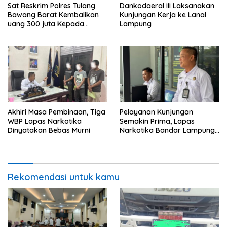
Sat Reskrim Polres Tulang
Dankodaeral III Laksanakan
Bawang Barat Kembalikan
Kunjungan Kerja ke Lanal
uang 300 juta Kepada
Lampung
Korban dari Hasil kejahatan
Akhiri Masa Pembinaan, Tiga
Pelayanan Kunjungan
WBP Lapas Narkotika
Semakin Prima, Lapas
Dinyatakan Bebas Murni
Narkotika Bandar Lampung
Perkuat Komitmen terhadap
Pelayanan Publik
Rekomendasi untuk kamu