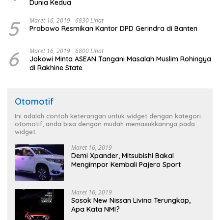
Dunia Kedua
5
Maret 16, 2019
6830 Lihat
Prabowo Resmikan Kantor DPD Gerindra di Banten
6
Maret 16, 2019
6800 Lihat
Jokowi Minta ASEAN Tangani Masalah Muslim Rohingya
di Rakhine State
Otomotif
Ini adalah contoh keterangan untuk widget dengan kategori
otomotif, anda bisa dengan mudah memasukkannya pada
widget.
Maret 16, 2019
Demi Xpander, Mitsubishi Bakal
Mengimpor Kembali Pajero Sport
Maret 16, 2019
Sosok New Nissan Livina Terungkap,
Apa Kata NMI?