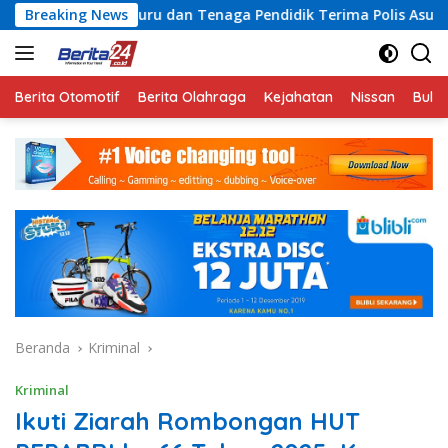
Langsung
u dan Tenaga Pendidik Terima Polis Asuransi Jiwa
Breaking News
Razi
ke
konten
Berita Otomotif
Berita Olahraga
Kejahatan
Nissan
Bulut
Beranda
Kriminal
Kriminal
Ikuti Ziarah Rombongan HUT