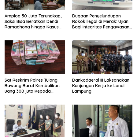
Amplop 50 Juta Terungkap,
Dugaan Penyelundupan
Saksi Bisa Beratkan Dendi
Rokok Ilegal di Merak: Ujian
Ramadhona hingga Kasus
Bagi Integritas Pengawasan
TPPU Menguap
di Pelabuhan
Sat Reskrim Polres Tulang
Dankodaeral III Laksanakan
Bawang Barat Kembalikan
Kunjungan Kerja ke Lanal
uang 300 juta Kepada
Lampung
Korban dari Hasil kejahatan