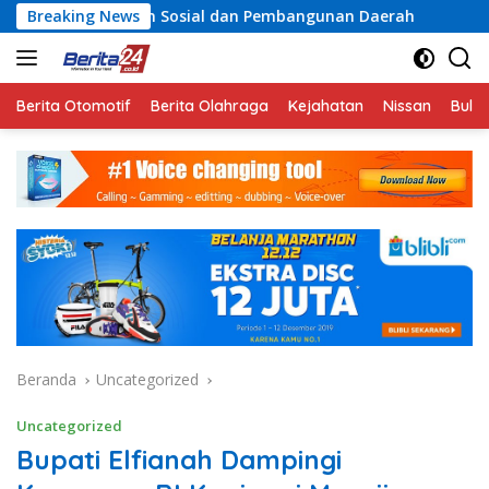
Langsung
 Sosial dan Pembangunan Daerah
Breaking News
Rayakan Semangat Ke
ke
konten
Berita Otomotif
Berita Olahraga
Kejahatan
Nissan
Bulut
Beranda
Uncategorized
Uncategorized
Bupati Elfianah Dampingi