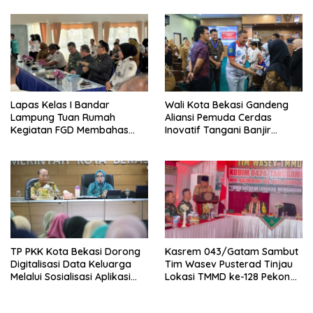
Anak Binaan yang Penuh
Makna dan Kepedulian
Lapas Kelas I Bandar
Wali Kota Bekasi Gandeng
Lampung Tuan Rumah
Aliansi Pemuda Cerdas
Kegiatan FGD Membahas
Inovatif Tangani Banjir
Pidana Kerja Sosial
dengan Konsep Zero Runoff
TP PKK Kota Bekasi Dorong
Kasrem 043/Gatam Sambut
Digitalisasi Data Keluarga
Tim Wasev Pusterad Tinjau
Melalui Sosialisasi Aplikasi
Lokasi TMMD ke-128 Pekon
Website Si Cantik
Kalimiring