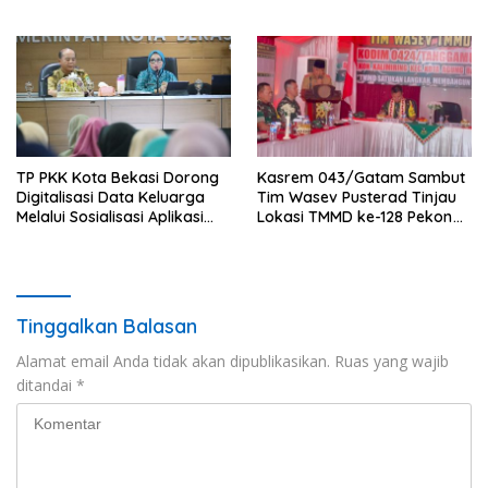
Pidana Kerja Sosial
dengan Konsep Zero Runoff
TP PKK Kota Bekasi Dorong
Kasrem 043/Gatam Sambut
Digitalisasi Data Keluarga
Tim Wasev Pusterad Tinjau
Melalui Sosialisasi Aplikasi
Lokasi TMMD ke-128 Pekon
Website Si Cantik
Kalimiring
Tinggalkan Balasan
Alamat email Anda tidak akan dipublikasikan.
Ruas yang wajib
ditandai
*