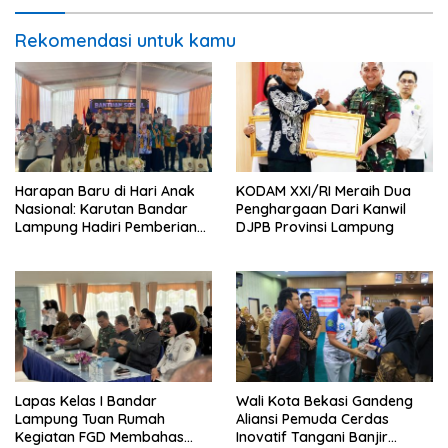
Rekomendasi untuk kamu
Harapan Baru di Hari Anak
KODAM XXI/RI Meraih Dua
Nasional: Karutan Bandar
Penghargaan Dari Kanwil
Lampung Hadiri Pemberian
DJPB Provinsi Lampung
Pengurangan Masa Pidana
Anak Binaan yang Penuh
Makna dan Kepedulian
Lapas Kelas I Bandar
Wali Kota Bekasi Gandeng
Lampung Tuan Rumah
Aliansi Pemuda Cerdas
Kegiatan FGD Membahas
Inovatif Tangani Banjir