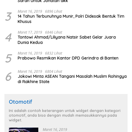
Saran Untuk Jonatan dkk
3
Maret 16, 2019
6896 Lihat
14 Tahun Terbunuhnya Munir, Polri Didesak Bentuk Tim
Khusus
4
Maret 17, 2019
6846 Lihat
Tontowi Ahmad/Liliyana Natsir Sabet Gelar Juara
Dunia Kedua
5
Maret 16, 2019
6832 Lihat
Prabowo Resmikan Kantor DPD Gerindra di Banten
6
Maret 16, 2019
6804 Lihat
Jokowi Minta ASEAN Tangani Masalah Muslim Rohingya
di Rakhine State
Otomotif
Ini adalah contoh keterangan untuk widget dengan kategori
otomotif, anda bisa dengan mudah memasukkannya pada
widget.
Maret 16, 2019