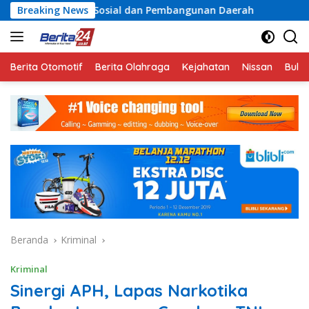
Langsung
 Sosial dan Pembangunan Daerah
Breaking News
Rayakan Semangat Ke
ke
konten
Berita Otomotif
Berita Olahraga
Kejahatan
Nissan
Bulut
Beranda
Kriminal
Kriminal
Sinergi APH, Lapas Narkotika