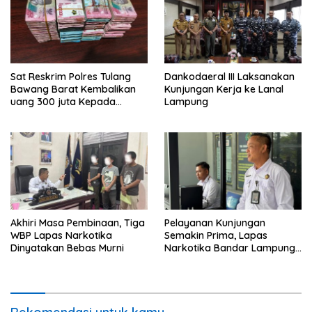
Sat Reskrim Polres Tulang
Dankodaeral III Laksanakan
Bawang Barat Kembalikan
Kunjungan Kerja ke Lanal
uang 300 juta Kepada
Lampung
Korban dari Hasil kejahatan
Akhiri Masa Pembinaan, Tiga
Pelayanan Kunjungan
WBP Lapas Narkotika
Semakin Prima, Lapas
Dinyatakan Bebas Murni
Narkotika Bandar Lampung
Perkuat Komitmen terhadap
Pelayanan Publik