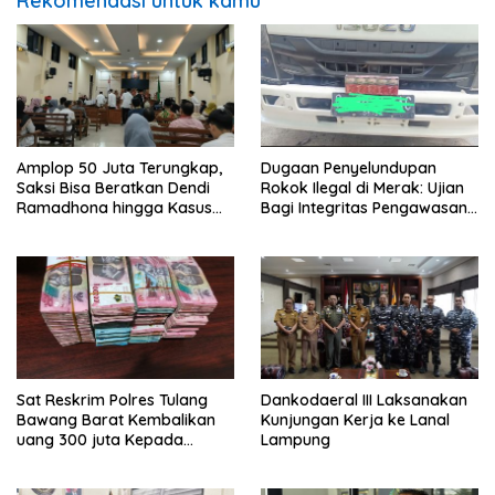
Rekomendasi untuk kamu
Amplop 50 Juta Terungkap,
Dugaan Penyelundupan
Saksi Bisa Beratkan Dendi
Rokok Ilegal di Merak: Ujian
Ramadhona hingga Kasus
Bagi Integritas Pengawasan
TPPU Menguap
di Pelabuhan
Sat Reskrim Polres Tulang
Dankodaeral III Laksanakan
Bawang Barat Kembalikan
Kunjungan Kerja ke Lanal
uang 300 juta Kepada
Lampung
Korban dari Hasil kejahatan