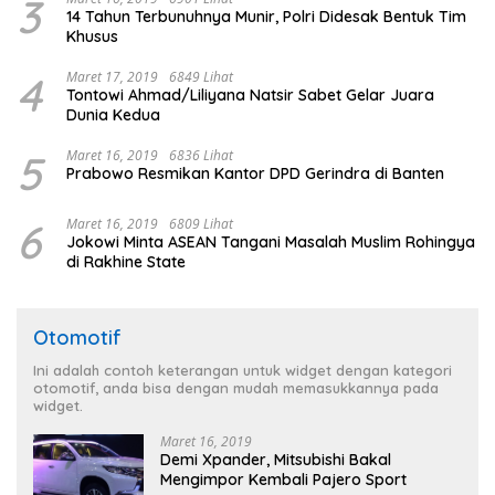
3
14 Tahun Terbunuhnya Munir, Polri Didesak Bentuk Tim
Khusus
4
Maret 17, 2019
6849 Lihat
Tontowi Ahmad/Liliyana Natsir Sabet Gelar Juara
Dunia Kedua
5
Maret 16, 2019
6836 Lihat
Prabowo Resmikan Kantor DPD Gerindra di Banten
6
Maret 16, 2019
6809 Lihat
Jokowi Minta ASEAN Tangani Masalah Muslim Rohingya
di Rakhine State
Otomotif
Ini adalah contoh keterangan untuk widget dengan kategori
otomotif, anda bisa dengan mudah memasukkannya pada
widget.
Maret 16, 2019
Demi Xpander, Mitsubishi Bakal
Mengimpor Kembali Pajero Sport