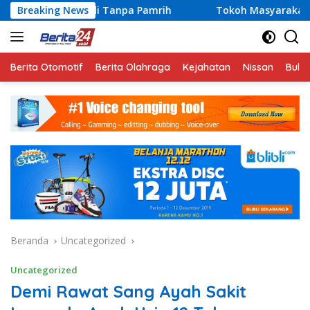
Langsung
 Tanpa Pamrih
Breaking News
Tokoh Masyarakat Lampung Jadi Penggera
ke
konten
Berita Otomotif
Berita Olahraga
Kejahatan
Nissan
Bulut
Beranda
Uncategorized
Uncategorized
Demi Rawat Sang Ayah Sakit