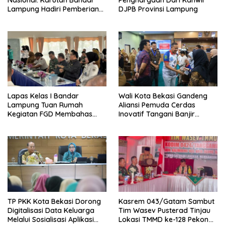
Lampung Hadiri Pemberian
DJPB Provinsi Lampung
Pengurangan Masa Pidana
Anak Binaan yang Penuh
Makna dan Kepedulian
Lapas Kelas I Bandar
Wali Kota Bekasi Gandeng
Lampung Tuan Rumah
Aliansi Pemuda Cerdas
Kegiatan FGD Membahas
Inovatif Tangani Banjir
Pidana Kerja Sosial
dengan Konsep Zero Runoff
TP PKK Kota Bekasi Dorong
Kasrem 043/Gatam Sambut
Digitalisasi Data Keluarga
Tim Wasev Pusterad Tinjau
Melalui Sosialisasi Aplikasi
Lokasi TMMD ke-128 Pekon