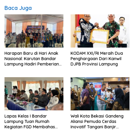
Baca Juga
Harapan Baru di Hari Anak
KODAM XXI/RI Meraih Dua
Nasional: Karutan Bandar
Penghargaan Dari Kanwil
Lampung Hadiri Pemberian
DJPB Provinsi Lampung
Pengurangan Masa Pidana
Anak Binaan yang Penuh
Makna dan Kepedulian
Lapas Kelas I Bandar
Wali Kota Bekasi Gandeng
Lampung Tuan Rumah
Aliansi Pemuda Cerdas
Kegiatan FGD Membahas
Inovatif Tangani Banjir
Pidana Kerja Sosial
dengan Konsep Zero Runoff