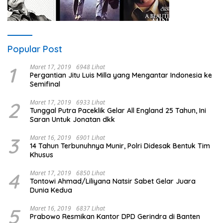
Popular Post
1
Maret 17, 2019
6948 Lihat
Pergantian Jitu Luis Milla yang Mengantar Indonesia ke
Semifinal
2
Maret 17, 2019
6933 Lihat
Tunggal Putra Paceklik Gelar All England 25 Tahun, Ini
Saran Untuk Jonatan dkk
3
Maret 16, 2019
6901 Lihat
14 Tahun Terbunuhnya Munir, Polri Didesak Bentuk Tim
Khusus
4
Maret 17, 2019
6850 Lihat
Tontowi Ahmad/Liliyana Natsir Sabet Gelar Juara
Dunia Kedua
5
Maret 16, 2019
6837 Lihat
Prabowo Resmikan Kantor DPD Gerindra di Banten