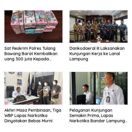
TPPU Menguap
di Pelabuhan
Sat Reskrim Polres Tulang
Dankodaeral III Laksanakan
Bawang Barat Kembalikan
Kunjungan Kerja ke Lanal
uang 300 juta Kepada
Lampung
Korban dari Hasil kejahatan
Akhiri Masa Pembinaan, Tiga
Pelayanan Kunjungan
WBP Lapas Narkotika
Semakin Prima, Lapas
Dinyatakan Bebas Murni
Narkotika Bandar Lampung
Perkuat Komitmen terhadap
Pelayanan Publik