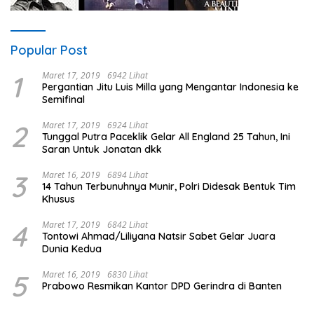
Popular Post
1
Maret 17, 2019
6942 Lihat
Pergantian Jitu Luis Milla yang Mengantar Indonesia ke
Semifinal
2
Maret 17, 2019
6924 Lihat
Tunggal Putra Paceklik Gelar All England 25 Tahun, Ini
Saran Untuk Jonatan dkk
3
Maret 16, 2019
6894 Lihat
14 Tahun Terbunuhnya Munir, Polri Didesak Bentuk Tim
Khusus
4
Maret 17, 2019
6842 Lihat
Tontowi Ahmad/Liliyana Natsir Sabet Gelar Juara
Dunia Kedua
5
Maret 16, 2019
6830 Lihat
Prabowo Resmikan Kantor DPD Gerindra di Banten