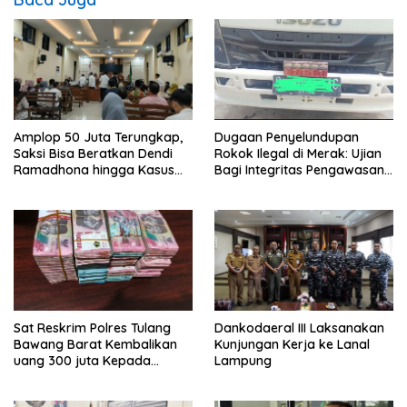
Amplop 50 Juta Terungkap,
Dugaan Penyelundupan
Saksi Bisa Beratkan Dendi
Rokok Ilegal di Merak: Ujian
Ramadhona hingga Kasus
Bagi Integritas Pengawasan
TPPU Menguap
di Pelabuhan
Sat Reskrim Polres Tulang
Dankodaeral III Laksanakan
Bawang Barat Kembalikan
Kunjungan Kerja ke Lanal
uang 300 juta Kepada
Lampung
Korban dari Hasil kejahatan