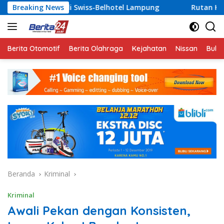
Langsung
wiss-Belhotel Lampung
Breaking News
Rutan Kelas I Bandar Lampung
ke
konten
Berita Otomotif
Berita Olahraga
Kejahatan
Nissan
Bulut
Beranda
Kriminal
Kriminal
Awali Pekan dengan Konsisten,