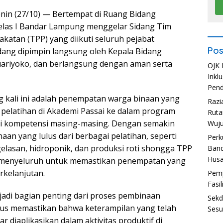
nin (27/10) — Bertempat di Ruang Bidang
elas I Bandar Lampung menggelar Sidang Tim
atan (TPP) yang diikuti seluruh pejabat
Pos
Sidang dipimpin langsung oleh Kepala Bidang
uariyoko, dan berlangsung dengan aman serta
OJK 
Inkl
Pend
 kali ini adalah penempatan warga binaan yang
Razi
 pelatihan di Akademi Passai ke dalam program
Ruta
ai kompetensi masing-masing. Dengan semakin
Wuju
an yang lulus dari berbagai pelatihan, seperti
Perk
gelasan, hidroponik, dan produksi roti shongga TPP
Band
Hus
 menyeluruh untuk memastikan penempatan yang
erkelanjutan.
Pemp
Fasi
adi bagian penting dari proses pembinaan
Sekd
gus memastikan bahwa keterampilan yang telah
Sesu
r diaplikasikan dalam aktivitas produktif di