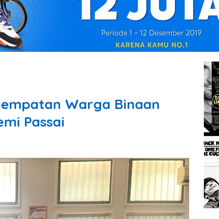
nempatan Warga Binaan
emi Passai