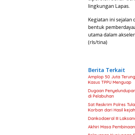
lingkungan Lapas.
Kegiatan ini sejala
bentuk pemberdayaan
utama dalam akseler
(rls/tina)
Berita Terkait
Amplop 50 Juta Terung
Kasus TPPU Menguap
Dugaan Penyelundupan R
di Pelabuhan
Sat Reskrim Polres Tu
Korban dari Hasil keja
Dankodaeral III Laksa
Akhiri Masa Pembinaan