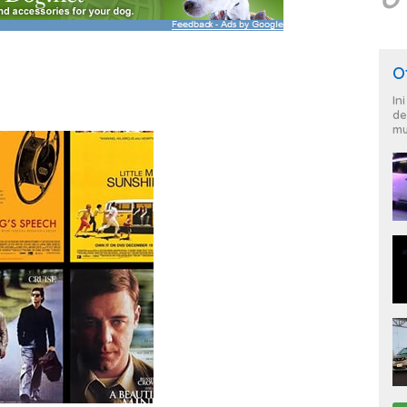
O
In
de
mu