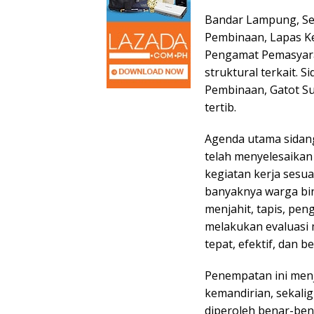
Bandar Lampung, Se
Pembinaan, Lapas K
Pengamat Pemasyarak
struktural terkait. 
Pembinaan, Gatot S
tertib.
Agenda utama sidang
telah menyelesaikan
kegiatan kerja sesu
banyaknya warga bina
menjahit, tapis, pen
melakukan evaluasi
tepat, efektif, dan b
Penempatan ini menj
kemandirian, sekali
diperoleh benar-bena