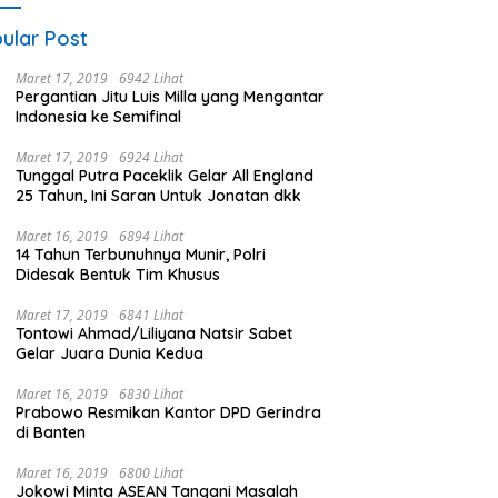
ular Post
Maret 17, 2019
6942 Lihat
Pergantian Jitu Luis Milla yang Mengantar
Indonesia ke Semifinal
Maret 17, 2019
6924 Lihat
Tunggal Putra Paceklik Gelar All England
25 Tahun, Ini Saran Untuk Jonatan dkk
Maret 16, 2019
6894 Lihat
14 Tahun Terbunuhnya Munir, Polri
Didesak Bentuk Tim Khusus
Maret 17, 2019
6841 Lihat
Tontowi Ahmad/Liliyana Natsir Sabet
Gelar Juara Dunia Kedua
Maret 16, 2019
6830 Lihat
Prabowo Resmikan Kantor DPD Gerindra
di Banten
Maret 16, 2019
6800 Lihat
Jokowi Minta ASEAN Tangani Masalah