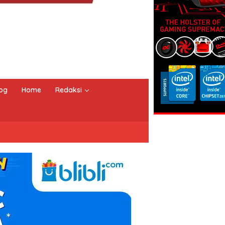
og
Home
Redaksi