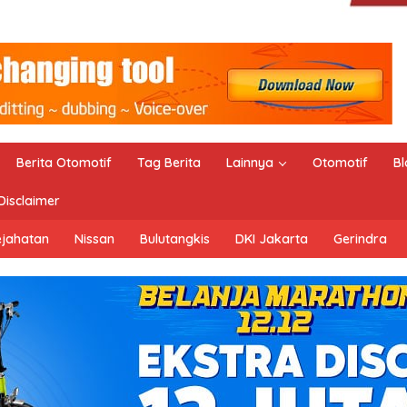
Berita Otomotif
Tag Berita
Lainnya
Otomotif
Bl
Disclaimer
ejahatan
Nissan
Bulutangkis
DKI Jakarta
Gerindra