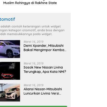
Muslim Rohingya di Rakhine State
tomotif
i adalah contoh keterangan untuk widget
ngan kategori otomotif, anda bisa dengan
dah memasukkannya pada widget.
Maret 16, 2019
Demi Xpander, Mitsubishi
Bakal Mengimpor Kembali
Pajero Sport
Maret 16, 2019
Sosok New Nissan Livina
Terungkap, Apa Kata NMI?
Maret 16, 2019
Aliansi Nissan-Mitsubishi
Luncurkan Livina Versi
Mungil