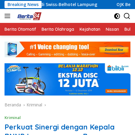
Langsung
Swiss-Belhotel Lampung
Breaking News
OJK Bersama Pemkab Pesisir B
ke
konten
Berita Otomotif
Berita Olahraga
Kejahatan
Nissan
Bulut
Beranda
Kriminal
Kriminal
Perkuat Sinergi dengan Kepala