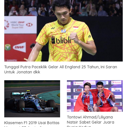
Tunggal Putra Paceklik Gelar All England 25 Tahun, Ini Saran
Untuk Jonatan dkk
Tontowi Ahmad/Liliyana
Natsir Sabet Gelar Juara
Klasemen F1 2019 Usai Bottas