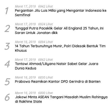
1
Maret 17, 2019
6942 Lihat
Pergantian Jitu Luis Milla yang Mengantar Indonesia ke
Semifinal
2
Maret 17, 2019
6924 Lihat
Tunggal Putra Paceklik Gelar All England 25 Tahun, Ini
Saran Untuk Jonatan dkk
3
Maret 16, 2019
6894 Lihat
14 Tahun Terbunuhnya Munir, Polri Didesak Bentuk Tim
Khusus
4
Maret 17, 2019
6842 Lihat
Tontowi Ahmad/Liliyana Natsir Sabet Gelar Juara
Dunia Kedua
5
Maret 16, 2019
6830 Lihat
Prabowo Resmikan Kantor DPD Gerindra di Banten
6
Maret 16, 2019
6800 Lihat
Jokowi Minta ASEAN Tangani Masalah Muslim Rohingya
di Rakhine State