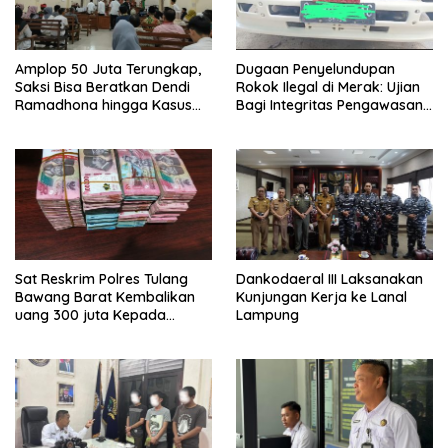
Amplop 50 Juta Terungkap,
Dugaan Penyelundupan
Saksi Bisa Beratkan Dendi
Rokok Ilegal di Merak: Ujian
Ramadhona hingga Kasus
Bagi Integritas Pengawasan
TPPU Menguap
di Pelabuhan
Sat Reskrim Polres Tulang
Dankodaeral III Laksanakan
Bawang Barat Kembalikan
Kunjungan Kerja ke Lanal
uang 300 juta Kepada
Lampung
Korban dari Hasil kejahatan