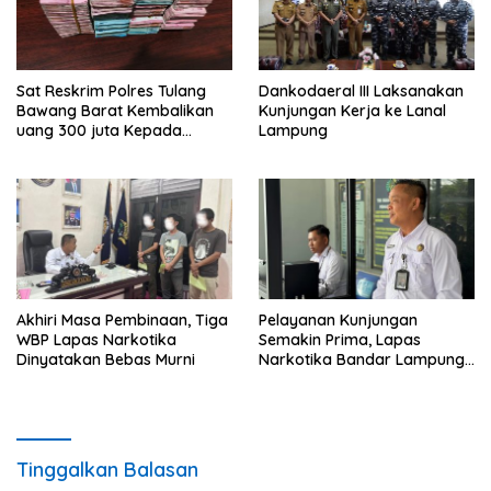
Sat Reskrim Polres Tulang
Dankodaeral III Laksanakan
Bawang Barat Kembalikan
Kunjungan Kerja ke Lanal
uang 300 juta Kepada
Lampung
Korban dari Hasil kejahatan
Akhiri Masa Pembinaan, Tiga
Pelayanan Kunjungan
WBP Lapas Narkotika
Semakin Prima, Lapas
Dinyatakan Bebas Murni
Narkotika Bandar Lampung
Perkuat Komitmen terhadap
Pelayanan Publik
Tinggalkan Balasan