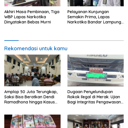
Akhiri Masa Pembinaan, Tiga
Pelayanan Kunjungan
WBP Lapas Narkotika
Semakin Prima, Lapas
Dinyatakan Bebas Murni
Narkotika Bandar Lampung
Perkuat Komitmen terhadap
Pelayanan Publik
Rekomendasi untuk kamu
Amplop 50 Juta Terungkap,
Dugaan Penyelundupan
Saksi Bisa Beratkan Dendi
Rokok Ilegal di Merak: Ujian
Ramadhona hingga Kasus
Bagi Integritas Pengawasan
TPPU Menguap
di Pelabuhan