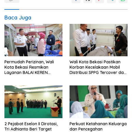
Baca Juga
Permudah Perizinan, Wali
Wali Kota Bekasi Pastikan
Kota Bekasi Resmikan
Korban Kecelakaan Mobil
Layanan BALAI KEREN
Distribusi SPPG Tercover dan
diseluruh Kecamatan
Biaya Pendidikan Anak
Korban Ditanggung
2 Pejabat Eselon II Dirotasi,
Perkuat Ketahanan Keluarga
Tri Adhianto Beri Target
dan Pencegahan