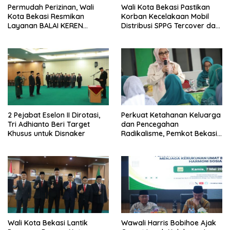
Permudah Perizinan, Wali
Wali Kota Bekasi Pastikan
Kota Bekasi Resmikan
Korban Kecelakaan Mobil
Layanan BALAI KEREN
Distribusi SPPG Tercover dan
diseluruh Kecamatan
Biaya Pendidikan Anak
Korban Ditanggung
2 Pejabat Eselon II Dirotasi,
Perkuat Ketahanan Keluarga
Tri Adhianto Beri Target
dan Pencegahan
Khusus untuk Disnaker
Radikalisme, Pemkot Bekasi
Gandeng Seluruh Elemen
Masyarakat
Wali Kota Bekasi Lantik
Wawali Harris Bobihoe Ajak