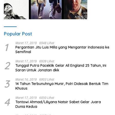
Popular Post
1
Maret 17, 2019
6948 Lihat
Pergantian Jitu Luis Milla yang Mengantar Indonesia ke
Semifinal
2
Maret 17, 2019
6939 Lihat
Tunggal Putra Paceklik Gelar All England 25 Tahun, Ini
Saran Untuk Jonatan dkk
3
Maret 16, 2019
6903 Lihat
14 Tahun Terbunuhnya Munir, Polri Didesak Bentuk Tim
Khusus
4
Maret 17, 2019
6850 Lihat
Tontowi Ahmad/Liliyana Natsir Sabet Gelar Juara
Dunia Kedua