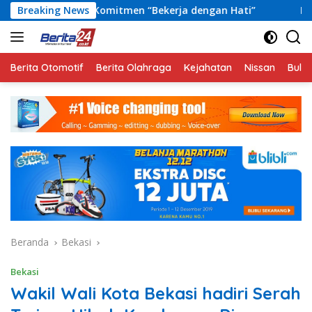
Langsung
n Komitmen “Bekerja dengan Hati”
Breaking News
Piala Soeratin 2026
ke
konten
Berita Otomotif
Berita Olahraga
Kejahatan
Nissan
Bulut
Beranda
Bekasi
Bekasi
Wakil Wali Kota Bekasi hadiri Serah