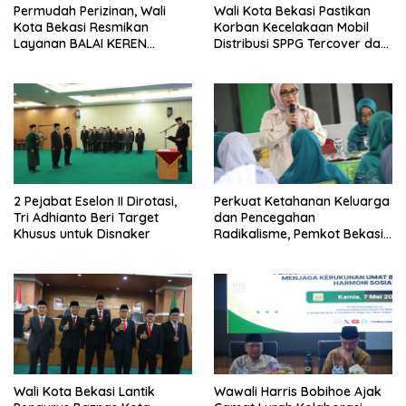
Permudah Perizinan, Wali
Wali Kota Bekasi Pastikan
Kota Bekasi Resmikan
Korban Kecelakaan Mobil
Layanan BALAI KEREN
Distribusi SPPG Tercover dan
diseluruh Kecamatan
Biaya Pendidikan Anak
Korban Ditanggung
2 Pejabat Eselon II Dirotasi,
Perkuat Ketahanan Keluarga
Tri Adhianto Beri Target
dan Pencegahan
Khusus untuk Disnaker
Radikalisme, Pemkot Bekasi
Gandeng Seluruh Elemen
Masyarakat
Wali Kota Bekasi Lantik
Wawali Harris Bobihoe Ajak