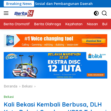
Langsung
osial dan Pembangunan Daerah
Breaking News
Rayakan Semangat Keme
ke
konten
Berita Otomotif
Berita Olahraga
Kejahatan
Nissan
Bulut
Beranda
Bekasi
Bekasi
Kali Bekasi Kembali Berbusa, DLH