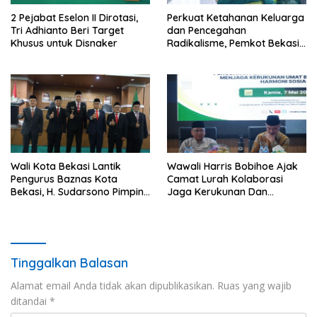
2 Pejabat Eselon II Dirotasi,
Perkuat Ketahanan Keluarga
Tri Adhianto Beri Target
dan Pencegahan
Khusus untuk Disnaker
Radikalisme, Pemkot Bekasi
Gandeng Seluruh Elemen
Masyarakat
Wali Kota Bekasi Lantik
Wawali Harris Bobihoe Ajak
Pengurus Baznas Kota
Camat Lurah Kolaborasi
Bekasi, H. Sudarsono Pimpin
Jaga Kerukunan Dan
Periode 2026–2031
Harmoni Sosial
Tinggalkan Balasan
Alamat email Anda tidak akan dipublikasikan.
Ruas yang wajib
ditandai
*