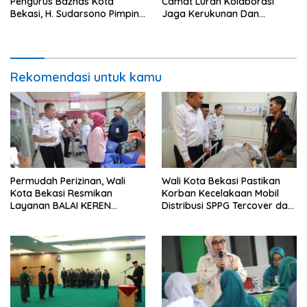
Pengurus Baznas Kota
Camat Lurah Kolaborasi
Bekasi, H. Sudarsono Pimpin
Jaga Kerukunan Dan
Periode 2026–2031
Harmoni Sosial
Rekomendasi untuk kamu
Permudah Perizinan, Wali
Wali Kota Bekasi Pastikan
Kota Bekasi Resmikan
Korban Kecelakaan Mobil
Layanan BALAI KEREN
Distribusi SPPG Tercover dan
diseluruh Kecamatan
Biaya Pendidikan Anak
Korban Ditanggung