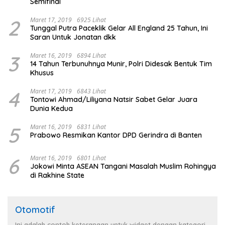
Semifinal
2
Maret 17, 2019
6925 Lihat
Tunggal Putra Paceklik Gelar All England 25 Tahun, Ini
Saran Untuk Jonatan dkk
3
Maret 16, 2019
6894 Lihat
14 Tahun Terbunuhnya Munir, Polri Didesak Bentuk Tim
Khusus
4
Maret 17, 2019
6843 Lihat
Tontowi Ahmad/Liliyana Natsir Sabet Gelar Juara
Dunia Kedua
5
Maret 16, 2019
6831 Lihat
Prabowo Resmikan Kantor DPD Gerindra di Banten
6
Maret 16, 2019
6801 Lihat
Jokowi Minta ASEAN Tangani Masalah Muslim Rohingya
di Rakhine State
Otomotif
Ini adalah contoh keterangan untuk widget dengan kategori