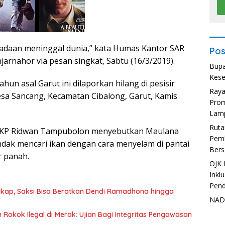
adaan meninggal dunia,” kata Humas Kantor SAR
Pos
arnahor via pesan singkat, Sabtu (16/3/2019).
Bupa
Kese
hun asal Garut ini dilaporkan hilang di pesisir
Ray
esa Sancang, Kecamatan Cibalong, Garut, Kamis
Prom
Lam
Ruta
 AKP Ridwan Tampubolon menyebutkan Maulana
Pemb
dak mencari ikan dengan cara menyelam di pantai
Bers
 panah.
OJK 
Inkl
Pend
kap, Saksi Bisa Beratkan Dendi Ramadhona hingga
NADI
okok Ilegal di Merak: Ujian Bagi Integritas Pengawasan