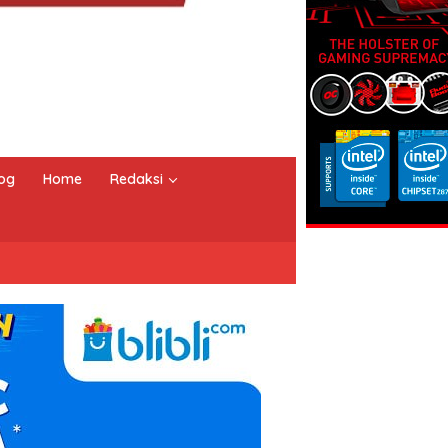
og
Home
Redaksi