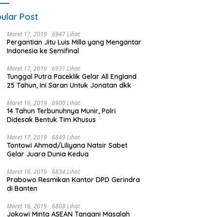
ular Post
Maret 17, 2019
6947 Lihat
Pergantian Jitu Luis Milla yang Mengantar
Indonesia ke Semifinal
Maret 17, 2019
6931 Lihat
Tunggal Putra Paceklik Gelar All England
25 Tahun, Ini Saran Untuk Jonatan dkk
Maret 16, 2019
6900 Lihat
14 Tahun Terbunuhnya Munir, Polri
Didesak Bentuk Tim Khusus
Maret 17, 2019
6849 Lihat
Tontowi Ahmad/Liliyana Natsir Sabet
Gelar Juara Dunia Kedua
Maret 16, 2019
6834 Lihat
Prabowo Resmikan Kantor DPD Gerindra
di Banten
Maret 16, 2019
6808 Lihat
Jokowi Minta ASEAN Tangani Masalah