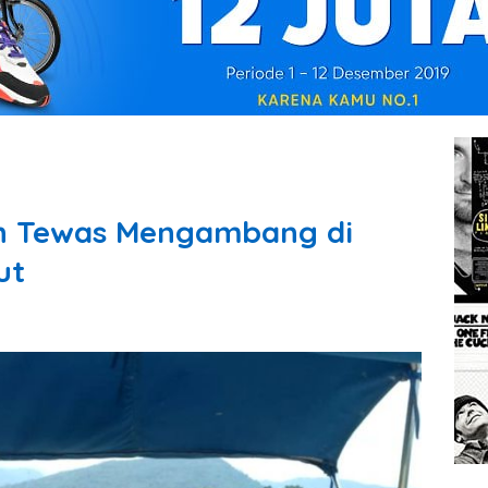
an Tewas Mengambang di
ut