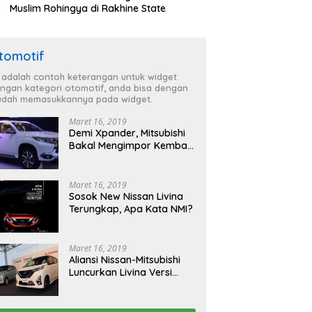
Muslim Rohingya di Rakhine State
tomotif
i adalah contoh keterangan untuk widget
ngan kategori otomotif, anda bisa dengan
dah memasukkannya pada widget.
Maret 16, 2019
Demi Xpander, Mitsubishi
Bakal Mengimpor Kembali
Pajero Sport
Maret 16, 2019
Sosok New Nissan Livina
Terungkap, Apa Kata NMI?
Maret 16, 2019
Aliansi Nissan-Mitsubishi
Luncurkan Livina Versi
Mungil