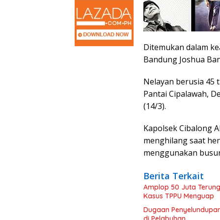
Ditemukan dalam ke
Bandung Joshua Banj
Nelayan berusia 45 ta
Pantai Cipalawah, D
(14/3).
Kapolsek Cibalong
menghilang saat hen
menggunakan busur
Berita Terkait
Amplop 50 Juta Terung
Kasus TPPU Menguap
Dugaan Penyelundupan R
di Pelabuhan