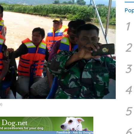
Pop
1
2
3
4
e)
5
6