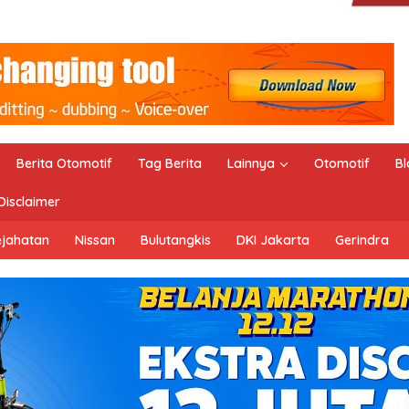
Berita Otomotif
Tag Berita
Lainnya
Otomotif
Bl
Disclaimer
ejahatan
Nissan
Bulutangkis
DKI Jakarta
Gerindra