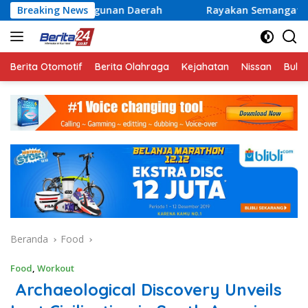
Langsung
mbangunan Daerah
Breaking News
Rayakan Semangat Kemerdekaan Ber
ke
konten
Berita Otomotif
Berita Olahraga
Kejahatan
Nissan
Bulut
Beranda
Food
Food
,
Workout
Archaeological Discovery Unveils