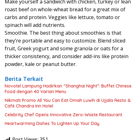
Make yourself a sandwich with chicken, turkey or lean
roast beef on whole-wheat bread for a great mix of
carbs and protein. Veggies like lettuce, tomato or
spinach will add nutrients.
Smoothie. The best thing about smoothies is that
they’re portable and easy to customize. Blend sliced
fruit, Greek yogurt and some granola or oats for a
thicker consistency, and consider add-ins like protein
powder, kale or peanut butter.
Berita Terkait
Novotel Lampung Hadirkan “Shanghai Night”: Buffet Chinese
Food dengan 40 Varian Menu
Nikmati Promo All You Can Eat Omah Luwih di Ujjala Resto &
Café Chandra Inn Hotel
Celebrity Chef Opens Innovative Zero-Waste Restaurant
Heartwarming Dishes To Lighten Up Your Day
Post Views:
351