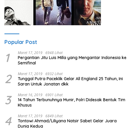
Popular Post
1
Maret 17, 2019
6948 Lihat
Pergantian Jitu Luis Milla yang Mengantar Indonesia ke
Semifinal
2
Maret 17, 2019
6932 Lihat
Tunggal Putra Paceklik Gelar All England 25 Tahun, Ini
Saran Untuk Jonatan dkk
3
Maret 16, 2019
6901 Lihat
14 Tahun Terbunuhnya Munir, Polri Didesak Bentuk Tim
Khusus
4
Maret 17, 2019
6849 Lihat
Tontowi Ahmad/Liliyana Natsir Sabet Gelar Juara
Dunia Kedua