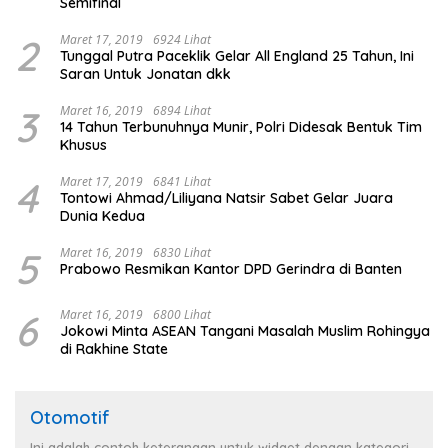
Semifinal
2
Maret 17, 2019
6924 Lihat
Tunggal Putra Paceklik Gelar All England 25 Tahun, Ini
Saran Untuk Jonatan dkk
3
Maret 16, 2019
6894 Lihat
14 Tahun Terbunuhnya Munir, Polri Didesak Bentuk Tim
Khusus
4
Maret 17, 2019
6841 Lihat
Tontowi Ahmad/Liliyana Natsir Sabet Gelar Juara
Dunia Kedua
5
Maret 16, 2019
6830 Lihat
Prabowo Resmikan Kantor DPD Gerindra di Banten
6
Maret 16, 2019
6800 Lihat
Jokowi Minta ASEAN Tangani Masalah Muslim Rohingya
di Rakhine State
Otomotif
Ini adalah contoh keterangan untuk widget dengan kategori