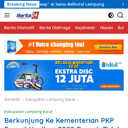
Langsung
away” di Swiss-Belhotel Lampung
Breaking News
OJK Bersama Pemkab 
ke
konten
Berita Otomotif
Berita Olahraga
Kejahatan
Nissan
Bulut
Beranda
Kabupaten Lampung Barat
Kabupaten Lampung Barat
Berkunjung Ke Kementerian PKP