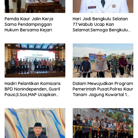
Pemda Kaur Jalin Kerja
Hari Jadi Bengkulu Selatan
Sama Pendampinggan
77.Wabub Ucap Kan
Hukum Bersama Kejari
Selamat.Semoga Bengkulu
Selatan Makin Maju.
Hadiri Pelantikan Komisaris
Dalam Mewujudkan Program
BPD Nonindependen, Gusril
Pemerintah Pusat.Polres Kaur
Pausi,S.Sos,MAP Ucapkan
Tanam Jagung Kuwartal 1
Selamat.
Wujutkan Swasembada
Jagung.