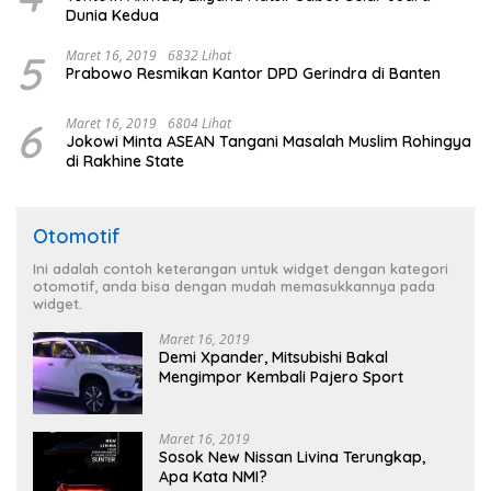
Dunia Kedua
5
Maret 16, 2019
6832 Lihat
Prabowo Resmikan Kantor DPD Gerindra di Banten
6
Maret 16, 2019
6804 Lihat
Jokowi Minta ASEAN Tangani Masalah Muslim Rohingya
di Rakhine State
Otomotif
Ini adalah contoh keterangan untuk widget dengan kategori
otomotif, anda bisa dengan mudah memasukkannya pada
widget.
Maret 16, 2019
Demi Xpander, Mitsubishi Bakal
Mengimpor Kembali Pajero Sport
Maret 16, 2019
Sosok New Nissan Livina Terungkap,
Apa Kata NMI?