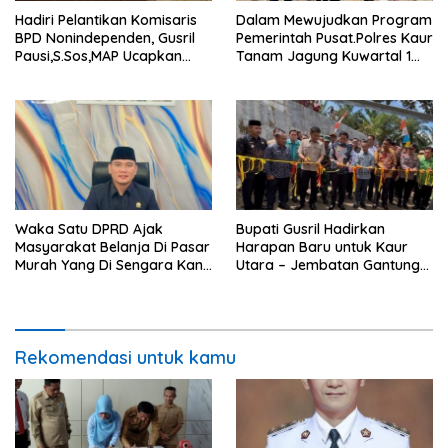
Hadiri Pelantikan Komisaris
Dalam Mewujudkan Program
BPD Nonindependen, Gusril
Pemerintah Pusat.Polres Kaur
Pausi,S.Sos,MAP Ucapkan
Tanam Jagung Kuwartal 1
Selamat.
Wujutkan Swasembada
Jagung.
Waka Satu DPRD Ajak
Bupati Gusril Hadirkan
Masyarakat Belanja Di Pasar
Harapan Baru untuk Kaur
Murah Yang Di Sengara Kan
Utara – Jembatan Gantung
Pemda Kaur
Tangga Manik Resmi
Beroperasi
Rekomendasi untuk kamu