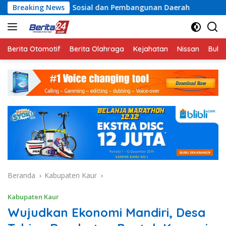
Langsung
 Sosial dan Pembangunan Daerah
Breaking News
Rayakan Semangat Ke
ke
konten
Berita Otomotif
Berita Olahraga
Kejahatan
Nissan
Bulut
Beranda
Kabupaten Kaur
Kabupaten Kaur
Wujudkan Ekonomi Mandiri, Desa