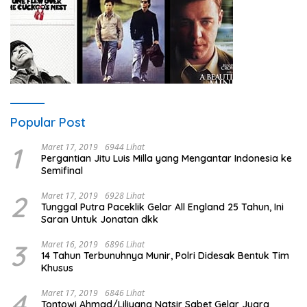
Popular Post
1
Maret 17, 2019
6944 Lihat
Pergantian Jitu Luis Milla yang Mengantar Indonesia ke
Semifinal
2
Maret 17, 2019
6928 Lihat
Tunggal Putra Paceklik Gelar All England 25 Tahun, Ini
Saran Untuk Jonatan dkk
3
Maret 16, 2019
6896 Lihat
14 Tahun Terbunuhnya Munir, Polri Didesak Bentuk Tim
Khusus
4
Maret 17, 2019
6846 Lihat
Tontowi Ahmad/Liliyana Natsir Sabet Gelar Juara