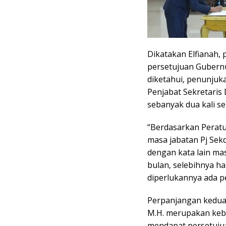
Dikatakan Elfianah,
persetujuan Gubernu
diketahui, penunjuk
Penjabat Sekretari
sebanyak dua kali s
“Berdasarkan Perat
masa jabatan Pj Sekd
dengan kata lain ma
bulan, selebihnya har
diperlukannya ada p
Perpanjangan kedua
M.H. merupakan kebij
mendapat persetuju