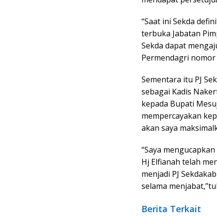
“Saat ini Sekda defin
terbuka Jabatan Pimp
Sekda dapat mengaju
Permendagri nomor 9
Sementara itu PJ Se
sebagai Kadis Naker
kepada Bupati Mesuj
mempercayakan kepa
akan saya maksimalk
“Saya mengucapkan r
Hj Elfianah telah m
menjadi PJ Sekdakab
selama menjabat,”tu
Berita Terkait