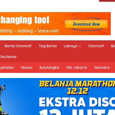
Berita Otomotif
Tag Berita
Lainnya
Otomotif
Bl
Disclaimer
ejahatan
Nissan
Bulutangkis
DKI Jakarta
Gerindra