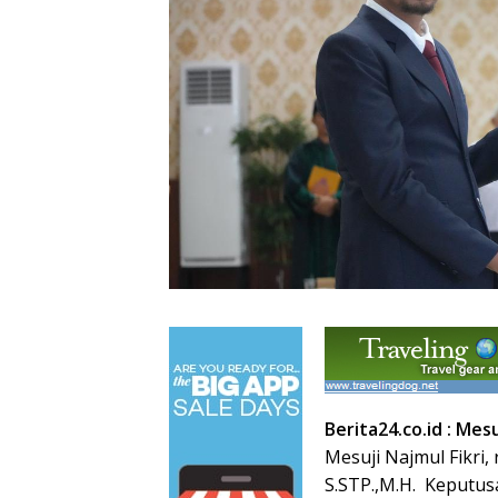
Berita24.co.id : Mes
Mesuji Najmul Fikri
S.STP.,M.H. Keputus