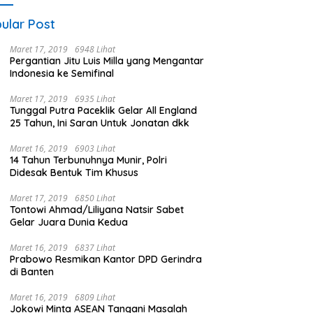
ular Post
Maret 17, 2019
6948 Lihat
Pergantian Jitu Luis Milla yang Mengantar
Indonesia ke Semifinal
Maret 17, 2019
6935 Lihat
Tunggal Putra Paceklik Gelar All England
25 Tahun, Ini Saran Untuk Jonatan dkk
Maret 16, 2019
6903 Lihat
14 Tahun Terbunuhnya Munir, Polri
Didesak Bentuk Tim Khusus
Maret 17, 2019
6850 Lihat
Tontowi Ahmad/Liliyana Natsir Sabet
Gelar Juara Dunia Kedua
Maret 16, 2019
6837 Lihat
Prabowo Resmikan Kantor DPD Gerindra
di Banten
Maret 16, 2019
6809 Lihat
Jokowi Minta ASEAN Tangani Masalah