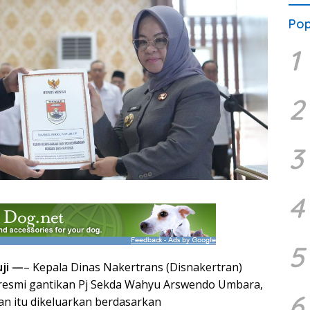
Pop
1
2
3
4
5
uji —
– Kepala Dinas Nakertrans (Disnakertran)
, resmi gantikan Pj Sekda Wahyu Arswendo Umbara,
6
an itu dikeluarkan berdasarkan