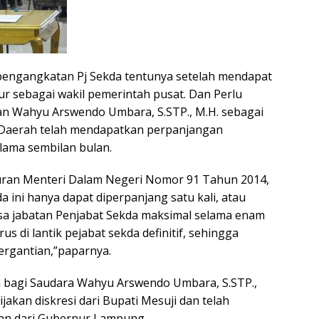
 pengangkatan Pj Sekda tentunya setelah mendapat
r sebagai wakil pemerintah pusat. Dan Perlu
an Wahyu Arswendo Umbara, S.STP., M.H. sebagai
s Daerah telah mendapatkan perpanjangan
elama sembilan bulan.
uran Menteri Dalam Negeri Nomor 91 Tahun 2014,
a ini hanya dapat diperpanjang satu kali, atau
sa jabatan Penjabat Sekda maksimal selama enam
us di lantik pejabat sekda definitif, sehingga
ergantian,”paparnya.
 bagi Saudara Wahyu Arswendo Umbara, S.STP.,
akan diskresi dari Bupati Mesuji dan telah
an dari Gubernur Lampung.