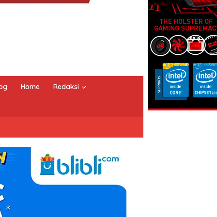
og
Home
Redaksi