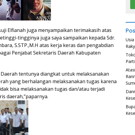
suji Elfianah juga menyampaikan terimakasih atas
Pos
tinggi-tingginya juga saya sampaikan kepada Sdr.
Usia
ra, S.STP.,M.H atas kerja keras dan pengabdian
Raky
agai Penjabat Sekretaris Daerah Kabupaten
Toko
Part
Atas
s Daerah tentunya diangkat untuk melaksanakan
Ran
aerah yang berhalangan melaksanakan tugas karena
Sumu
tidak bisa melaksanakan tugas dan/atau terjadi
Danr
is daerah,”paparnya.
Kese
Bupa
Kese