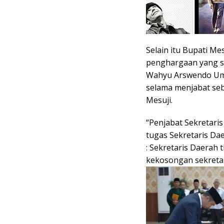
Selain itu Bupati Me
penghargaan yang se
Wahyu Arswendo Umba
selama menjabat seb
Mesuji.
“Penjabat Sekretari
tugas Sekretaris D
: Sekretaris Daerah 
kekosongan sekretar