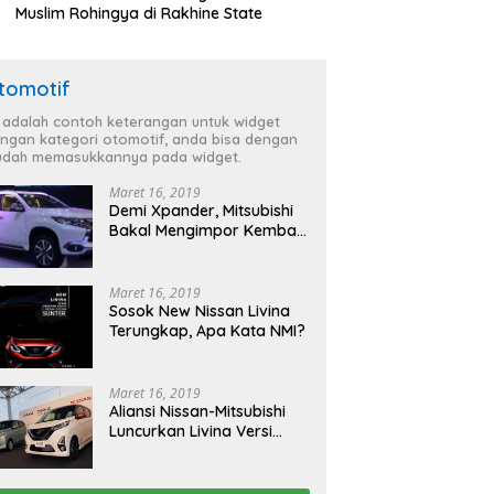
Muslim Rohingya di Rakhine State
tomotif
i adalah contoh keterangan untuk widget
ngan kategori otomotif, anda bisa dengan
dah memasukkannya pada widget.
Maret 16, 2019
Demi Xpander, Mitsubishi
Bakal Mengimpor Kembali
Pajero Sport
Maret 16, 2019
Sosok New Nissan Livina
Terungkap, Apa Kata NMI?
Maret 16, 2019
Aliansi Nissan-Mitsubishi
Luncurkan Livina Versi
Mungil