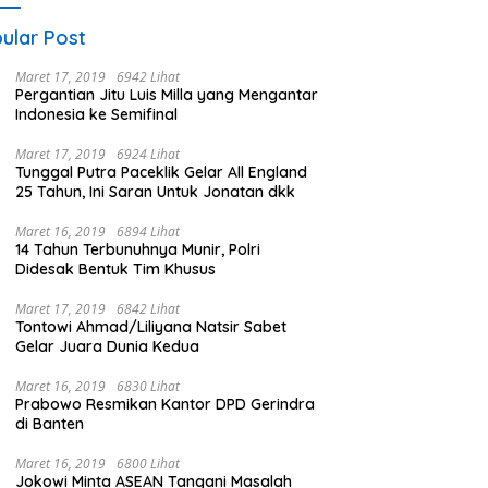
ular Post
Maret 17, 2019
6942 Lihat
Pergantian Jitu Luis Milla yang Mengantar
Indonesia ke Semifinal
Maret 17, 2019
6924 Lihat
Tunggal Putra Paceklik Gelar All England
25 Tahun, Ini Saran Untuk Jonatan dkk
Maret 16, 2019
6894 Lihat
14 Tahun Terbunuhnya Munir, Polri
Didesak Bentuk Tim Khusus
Maret 17, 2019
6842 Lihat
Tontowi Ahmad/Liliyana Natsir Sabet
Gelar Juara Dunia Kedua
Maret 16, 2019
6830 Lihat
Prabowo Resmikan Kantor DPD Gerindra
di Banten
Maret 16, 2019
6800 Lihat
Jokowi Minta ASEAN Tangani Masalah