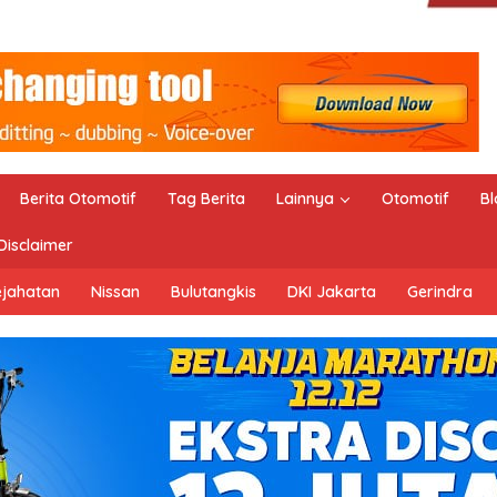
Berita Otomotif
Tag Berita
Lainnya
Otomotif
Bl
Disclaimer
ejahatan
Nissan
Bulutangkis
DKI Jakarta
Gerindra