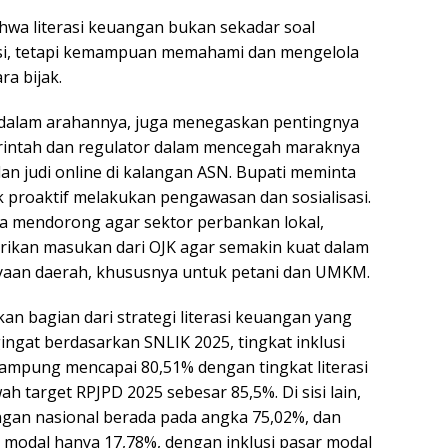
wa literasi keuangan bukan sekadar soal
si, tetapi kemampuan memahami dan mengelola
ra bijak.
dalam arahannya, juga menegaskan pentingnya
rintah dan regulator dalam mencegah maraknya
 dan judi online di kalangan ASN. Bupati meminta
 proaktif melakukan pengawasan dan sosialisasi.
uga mendorong agar sektor perbankan lokal,
rikan masukan dari OJK agar semakin kuat dalam
an daerah, khususnya untuk petani dan UMKM.
an bagian dari strategi literasi keuangan yang
ingat berdasarkan SNLIK 2025, tingkat inklusi
ampung mencapai 80,51% dengan tingkat literasi
ah target RPJPD 2025 sebesar 85,5%. Di sisi lain,
angan nasional berada pada angka 75,02%, dan
ar modal hanya 17,78%, dengan inklusi pasar modal