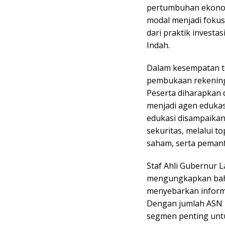
pertumbuhan ekonomi
modal menjadi fokus 
dari praktik investas
Indah.
Dalam kesempatan ter
pembukaan rekening 
Peserta diharapkan d
menjadi agen edukas
edukasi disampaikan
sekuritas, melalui t
saham, serta pemanf
Staf Ahli Gubernur 
mengungkapkan bahw
menyebarkan inform
Dengan jumlah ASN 
segmen penting untu