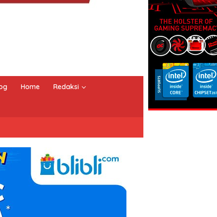
og
Home
Redaksi