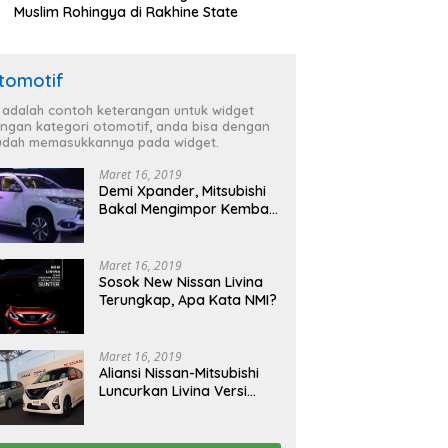
Muslim Rohingya di Rakhine State
tomotif
i adalah contoh keterangan untuk widget
ngan kategori otomotif, anda bisa dengan
dah memasukkannya pada widget.
Maret 16, 2019
Demi Xpander, Mitsubishi
Bakal Mengimpor Kembali
Pajero Sport
Maret 16, 2019
Sosok New Nissan Livina
Terungkap, Apa Kata NMI?
Maret 16, 2019
Aliansi Nissan-Mitsubishi
Luncurkan Livina Versi
Mungil