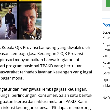
Pos
Bupa
Kese
Ray
Kepala OJK Provinsi Lampung yang diwakili oleh
Prom
wasan Lembaga Jasa Keuangan 2 OJK Provinsi
Lam
pitasari menyampaikan bahwa kegiatan ini
Ruta
ari program nasional TPAKD yang bertujuan
Pemb
asyarakat terhadap layanan keuangan yang legal
Bers
pasar modal.
OJK 
Inkl
engatur dan mengawasi lembaga jasa keuangan,
Pend
i fungsi perlindungan konsumen. Salah satu bentuk
NADI
uatan literasi dan inklusi melalui TPAKD. Kami
an inklusi keuangan sebesar 1% dapat mendorong