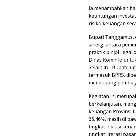
Ia menambahkan bah
keuntungan investa
risiko keuangan seca
Bupati Tanggamus, 
sinergi antara peme
praktik pinjol ilegal
Dinas Kominfo untuk
Selain itu, Bupati j
termasuk BPRS, dibe
mendukung pembiaya
Kegiatan ini merupak
berkelanjutan, meng
keuangan Provinsi L
66,46%, masih di baw
tingkat inklusi keu
tingkat literasi pas