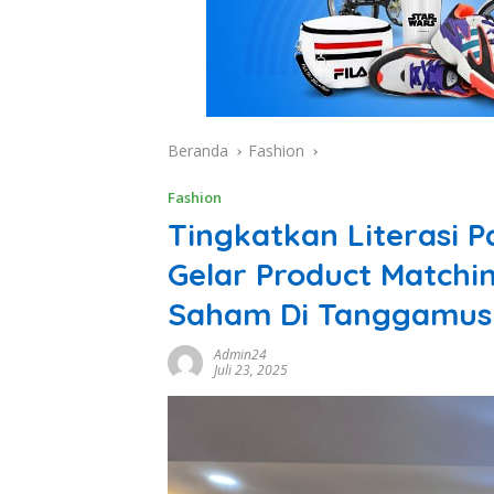
Beranda
Fashion
Fashion
Tingkatkan Literasi 
Gelar Product Match
Saham Di Tanggamus
Admin24
Juli 23, 2025