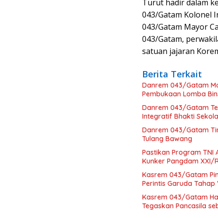
Turut hadir dalam ke
043/Gatam Kolonel In
043/Gatam Mayor Caj
043/Gatam, perwakila
satuan jajaran Korem
Berita Terkait
Danrem 043/Gatam Mot
Pembukaan Lomba Bins
Danrem 043/Gatam Ter
Integratif Bhakti Seko
Danrem 043/Gatam Tinj
Tulang Bawang
Pastikan Program TNI
Kunker Pangdam XXI/R
Kasrem 043/Gatam Pi
Perintis Garuda Tahap 
Kasrem 043/Gatam Hadi
Tegaskan Pancasila se