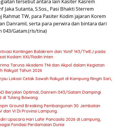
giatan tersebut antara lain Kasiter Kasrem
f Jaka Sutanta, S.Sos., Pasi Bhakti Sterrem
 Rahmat TW, para Pasiter Kodim jajaran Korem
n Danramil, serta para perwira dan bintara dari
 043/Gatam.(rls/tina)
ivasi Kontingen Balakrem dan Yonif 143/TWEJ pada
at Kodam XXI/Radin Inten
ima Taruna Akademi TNI dan Akpol dalam Kegiatan
lah Rakyat Tahun 2026
au Lokasi Cetak Sawah Rakyat di Kampung Ringin Sari,
 AD Berjalan Optimal, Danrem 043/Gatam Dampingi
I di Tulang Bawang
mpin Ground Breaking Pembangunan 30 Jembatan
V dan VI Di Provinsi Lampung.
ri Upacara Hari Lahir Pancasila 2026 di Lampung,
bagai Fondasi Perdamaian Dunia