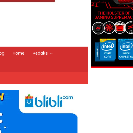
og
Home
Redaksi