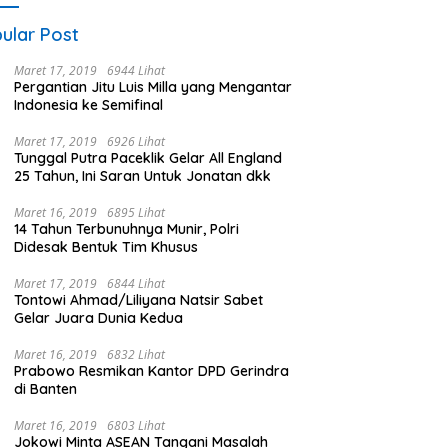
ular Post
Maret 17, 2019
6944 Lihat
Pergantian Jitu Luis Milla yang Mengantar
Indonesia ke Semifinal
Maret 17, 2019
6926 Lihat
Tunggal Putra Paceklik Gelar All England
25 Tahun, Ini Saran Untuk Jonatan dkk
Maret 16, 2019
6895 Lihat
14 Tahun Terbunuhnya Munir, Polri
Didesak Bentuk Tim Khusus
Maret 17, 2019
6844 Lihat
Tontowi Ahmad/Liliyana Natsir Sabet
Gelar Juara Dunia Kedua
Maret 16, 2019
6832 Lihat
Prabowo Resmikan Kantor DPD Gerindra
di Banten
Maret 16, 2019
6803 Lihat
Jokowi Minta ASEAN Tangani Masalah