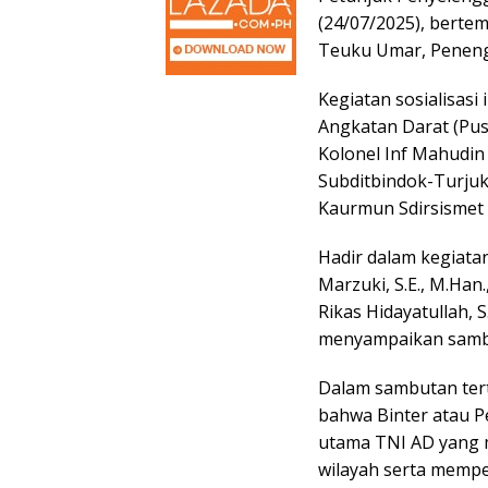
(24/07/2025), berte
Teuku Umar, Penen
Kegiatan sosialisasi
Angkatan Darat (Pus
Kolonel Inf Mahudin 
Subditbindok-Turjuk 
Kaurmun Sdirsismet 
Hadir dalam kegiata
Marzuki, S.E., M.Ha
Rikas Hidayatullah, 
menyampaikan samb
Dalam sambutan tert
bahwa Binter atau P
utama TNI AD yang 
wilayah serta memp