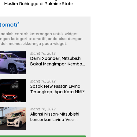
Muslim Rohingya di Rakhine State
tomotif
i adalah contoh keterangan untuk widget
ngan kategori otomotif, anda bisa dengan
dah memasukkannya pada widget.
Maret 16, 2019
Demi Xpander, Mitsubishi
Bakal Mengimpor Kembali
Pajero Sport
Maret 16, 2019
Sosok New Nissan Livina
Terungkap, Apa Kata NMI?
Maret 16, 2019
Aliansi Nissan-Mitsubishi
Luncurkan Livina Versi
Mungil