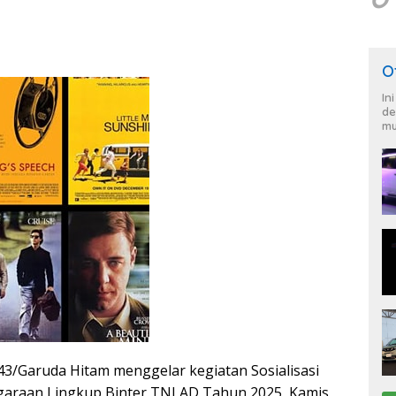
O
In
de
mu
/Garuda Hitam menggelar kegiatan Sosialisasi
garaan Lingkup Binter TNI AD Tahun 2025, Kamis