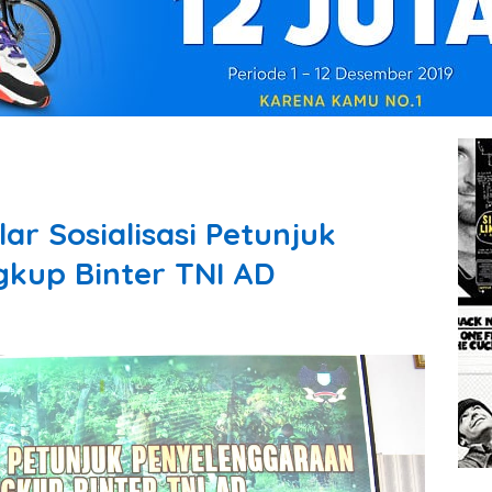
r Sosialisasi Petunjuk
kup Binter TNI AD