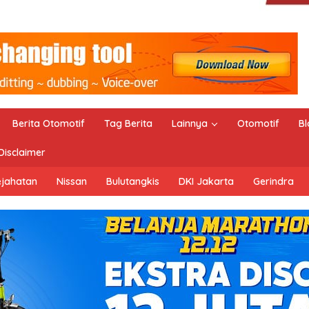
Berita Otomotif
Tag Berita
Lainnya
Otomotif
Bl
Disclaimer
ejahatan
Nissan
Bulutangkis
DKI Jakarta
Gerindra