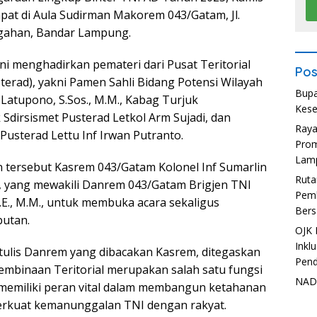
mpat di Aula Sudirman Makorem 043/Gatam, Jl.
gahan, Bandar Lampung.
 ini menghadirkan pemateri dari Pusat Teritorial
Pos
terad), yakni Pamen Sahli Bidang Potensi Wilayah
Bupa
Latupono, S.Sos., M.M., Kabag Turjuk
Kese
Sdirsismet Pusterad Letkol Arm Sujadi, dan
Ray
Pusterad Lettu Inf Irwan Putranto.
Prom
Lam
n tersebut Kasrem 043/Gatam Kolonel Inf Sumarlin
Ruta
n., yang mewakili Danrem 043/Gatam Brigjen TNI
Pemb
S.E., M.M., untuk membuka acara sekaligus
Bers
utan.
OJK 
Inkl
ulis Danrem yang dibacakan Kasrem, ditegaskan
Pend
embinaan Teritorial merupakan salah satu fungsi
NADI
memiliki peran vital dalam membangun ketahanan
erkuat kemanunggalan TNI dengan rakyat.