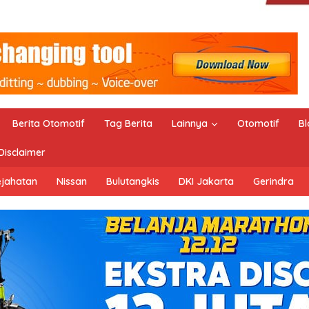
Berita Otomotif
Tag Berita
Lainnya
Otomotif
Bl
Disclaimer
ejahatan
Nissan
Bulutangkis
DKI Jakarta
Gerindra