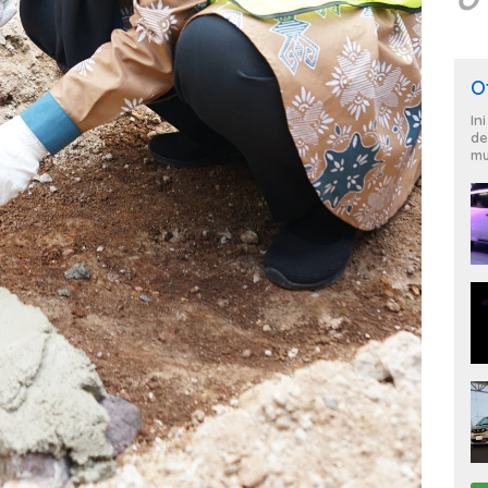
O
In
de
mu