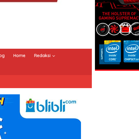
og
Home
Redaksi