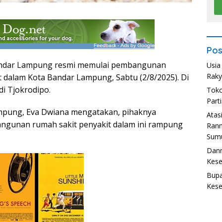
Pos
andar Lampung resmi memulai pembangunan
Usia
Raky
t dalam Kota Bandar Lampung, Sabtu (2/8/2025). Di
i Tjokrodipo.
Toko
Part
mpung, Eva Dwiana mengatakan, pihaknya
Atas
gunan rumah sakit penyakit dalam ini rampung
Ran
Sumu
Danr
Kese
Bupa
Kese