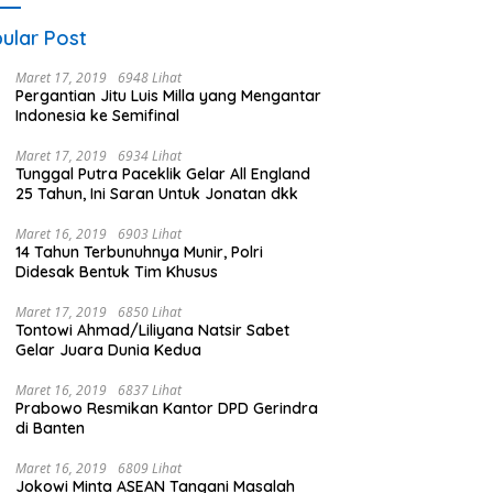
ular Post
Maret 17, 2019
6948 Lihat
Pergantian Jitu Luis Milla yang Mengantar
Indonesia ke Semifinal
Maret 17, 2019
6934 Lihat
Tunggal Putra Paceklik Gelar All England
25 Tahun, Ini Saran Untuk Jonatan dkk
Maret 16, 2019
6903 Lihat
14 Tahun Terbunuhnya Munir, Polri
Didesak Bentuk Tim Khusus
Maret 17, 2019
6850 Lihat
Tontowi Ahmad/Liliyana Natsir Sabet
Gelar Juara Dunia Kedua
Maret 16, 2019
6837 Lihat
Prabowo Resmikan Kantor DPD Gerindra
di Banten
Maret 16, 2019
6809 Lihat
Jokowi Minta ASEAN Tangani Masalah