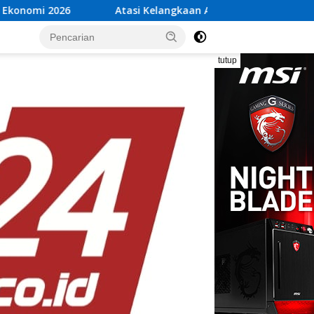
si Kelangkaan Air Bersih, Babinsa Peltu Satya Ranner Angga
tutup