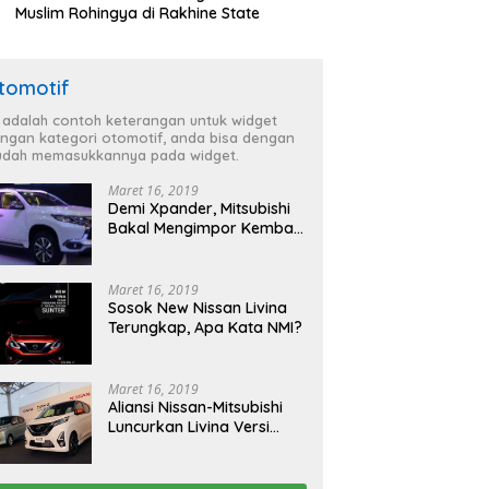
Muslim Rohingya di Rakhine State
tomotif
i adalah contoh keterangan untuk widget
ngan kategori otomotif, anda bisa dengan
dah memasukkannya pada widget.
Maret 16, 2019
Demi Xpander, Mitsubishi
Bakal Mengimpor Kembali
Pajero Sport
Maret 16, 2019
Sosok New Nissan Livina
Terungkap, Apa Kata NMI?
Maret 16, 2019
Aliansi Nissan-Mitsubishi
Luncurkan Livina Versi
Mungil