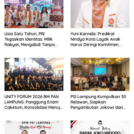
Usia Satu Tahun, PRI
Yuni Karnelis: Predikat
Tegaskan Identitas: Milik
Nindya Kota Layak Anak
Rakyat, Mengabdi Tanpa
Harus Diiringi Komitmen
Pamrih
Penuh Lindungi Anak
UNITY FORUM 2026 BM PAN
PSI Lampung Kumpulkan 30
LAMPUNG: Panggung Enam
Relawan, Siapkan
Caketum, Konsolidasi Menuju
Penyambutan Jokowi dan
Kemenangan Pemilu 2029
Tampung Aspirasi