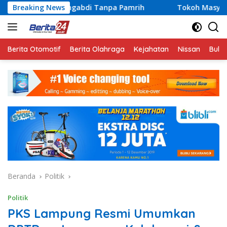
Langsung
engabdi Tanpa Pamrih
Breaking News
Tokoh Masyarakat Lampung Jadi 
ke
konten
Berita Otomotif
Berita Olahraga
Kejahatan
Nissan
Bulut
Beranda
Politik
Politik
PKS Lampung Resmi Umumkan