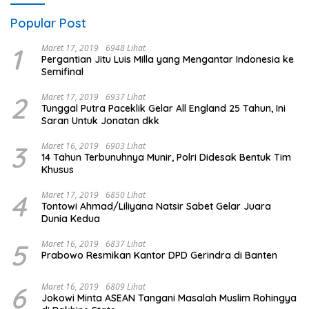
Popular Post
1
Maret 17, 2019
6948 Lihat
Pergantian Jitu Luis Milla yang Mengantar Indonesia ke
Semifinal
2
Maret 17, 2019
6937 Lihat
Tunggal Putra Paceklik Gelar All England 25 Tahun, Ini
Saran Untuk Jonatan dkk
3
Maret 16, 2019
6903 Lihat
14 Tahun Terbunuhnya Munir, Polri Didesak Bentuk Tim
Khusus
4
Maret 17, 2019
6850 Lihat
Tontowi Ahmad/Liliyana Natsir Sabet Gelar Juara
Dunia Kedua
5
Maret 16, 2019
6837 Lihat
Prabowo Resmikan Kantor DPD Gerindra di Banten
6
Maret 16, 2019
6809 Lihat
Jokowi Minta ASEAN Tangani Masalah Muslim Rohingya