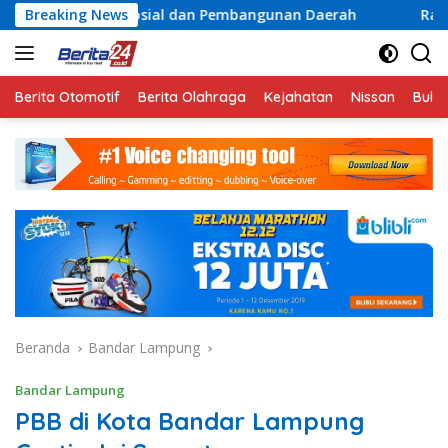
Langsung
osial dan Pembangunan Daerah
Breaking News
Rayakan Semangat Kem
ke
konten
Berita Otomotif
Berita Olahraga
Kejahatan
Nissan
Bulut
Beranda
Bandar Lampung
Bandar Lampung
PBB di Kota Bandar Lampung