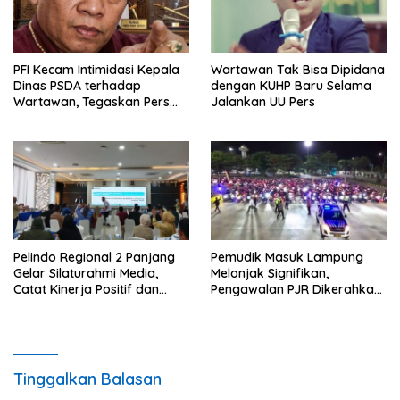
PFI Kecam Intimidasi Kepala
Wartawan Tak Bisa Dipidana
Dinas PSDA terhadap
dengan KUHP Baru Selama
Wartawan, Tegaskan Pers
Jalankan UU Pers
Dilindungi Undang-Undang
Pelindo Regional 2 Panjang
Pemudik Masuk Lampung
Gelar Silaturahmi Media,
Melonjak Signifikan,
Catat Kinerja Positif dan
Pengawalan PJR Dikerahkan,
Dominasi Ekspor
Situasi Terkendali
Tinggalkan Balasan