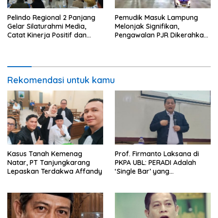
Pelindo Regional 2 Panjang
Pemudik Masuk Lampung
Gelar Silaturahmi Media,
Melonjak Signifikan,
Catat Kinerja Positif dan
Pengawalan PJR Dikerahkan,
Dominasi Ekspor
Situasi Terkendali
Rekomendasi untuk kamu
Kasus Tanah Kemenag
Prof. Firmanto Laksana di
Natar, PT Tanjungkarang
PKPA UBL: PERADI Adalah
Lepaskan Terdakwa Affandy
‘Single Bar’ yang
Konstitusional