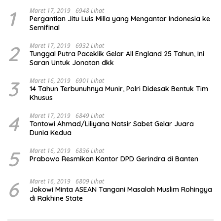
1
Maret 17, 2019
6948 Lihat
Pergantian Jitu Luis Milla yang Mengantar Indonesia ke
Semifinal
2
Maret 17, 2019
6932 Lihat
Tunggal Putra Paceklik Gelar All England 25 Tahun, Ini
Saran Untuk Jonatan dkk
3
Maret 16, 2019
6901 Lihat
14 Tahun Terbunuhnya Munir, Polri Didesak Bentuk Tim
Khusus
4
Maret 17, 2019
6849 Lihat
Tontowi Ahmad/Liliyana Natsir Sabet Gelar Juara
Dunia Kedua
5
Maret 16, 2019
6836 Lihat
Prabowo Resmikan Kantor DPD Gerindra di Banten
6
Maret 16, 2019
6809 Lihat
Jokowi Minta ASEAN Tangani Masalah Muslim Rohingya
di Rakhine State