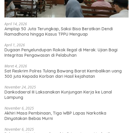
April 14, 2026
Amplop 50 Juta Terungkap, Saksi Bisa Beratkan Dendi
Ramadhona hingga Kasus TPPU Menguap
April 1, 2026
Dugaan Penyelundupan Rokok Ilegal di Merak: Ujian Bagi
Integritas Pengawasan di Pelabuhan
Maret 4, 2026
Sat Reskrim Polres Tulang Bawang Barat Kembalikan uang
300 juta Kepada Korban dari Hasil kejahatan
November 24, 2025
Dankodaeral III Laksanakan Kunjungan Kerja ke Lanal
Lampung
November 6, 2025
Akhiri Masa Pembinaan, Tiga WBP Lapas Narkotika
Dinyatakan Bebas Murni
November 6, 2025