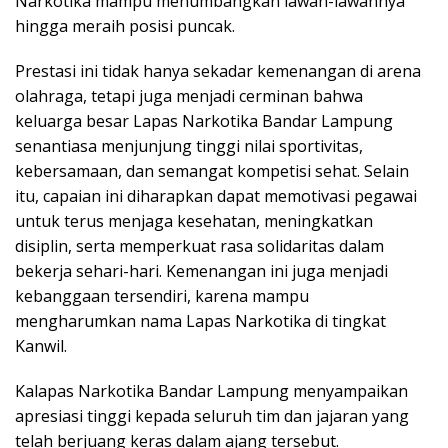
Narkotika mampu menumbangkan lawan-lawannya
hingga meraih posisi puncak.
Prestasi ini tidak hanya sekadar kemenangan di arena
olahraga, tetapi juga menjadi cerminan bahwa
keluarga besar Lapas Narkotika Bandar Lampung
senantiasa menjunjung tinggi nilai sportivitas,
kebersamaan, dan semangat kompetisi sehat. Selain
itu, capaian ini diharapkan dapat memotivasi pegawai
untuk terus menjaga kesehatan, meningkatkan
disiplin, serta memperkuat rasa solidaritas dalam
bekerja sehari-hari. Kemenangan ini juga menjadi
kebanggaan tersendiri, karena mampu
mengharumkan nama Lapas Narkotika di tingkat
Kanwil.
Kalapas Narkotika Bandar Lampung menyampaikan
apresiasi tinggi kepada seluruh tim dan jajaran yang
telah berjuang keras dalam ajang tersebut.