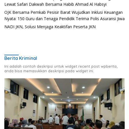
Lewat Safari Dakwah Bersama Habib Ahmad Al Habsyi
OJK Bersama Pemkab Pesisir Barat Wujudkan Inklusi Keuangan
Nyata: 150 Guru dan Tenaga Pendidik Terima Polis Asuransi Jiwa
NADI JKN, Solusi Menjaga Keaktifan Peserta JKN
Berita Kriminal
Ini adalah contoh deskripsi untuk widget recent post wpberita,
anda bisa memasukkan deskripsi pada widget ini.