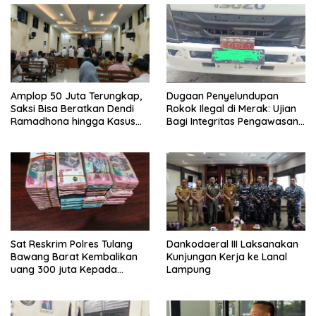
Amplop 50 Juta Terungkap,
Dugaan Penyelundupan
Saksi Bisa Beratkan Dendi
Rokok Ilegal di Merak: Ujian
Ramadhona hingga Kasus
Bagi Integritas Pengawasan
TPPU Menguap
di Pelabuhan
Sat Reskrim Polres Tulang
Dankodaeral III Laksanakan
Bawang Barat Kembalikan
Kunjungan Kerja ke Lanal
uang 300 juta Kepada
Lampung
Korban dari Hasil kejahatan