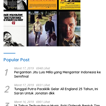
Popular Post
1
Maret 17, 2019
6948 Lihat
Pergantian Jitu Luis Milla yang Mengantar Indonesia ke
Semifinal
2
Maret 17, 2019
6931 Lihat
Tunggal Putra Paceklik Gelar All England 25 Tahun, Ini
Saran Untuk Jonatan dkk
3
Maret 16, 2019
6901 Lihat
14 Tahun Terbunuhnya Munir, Polri Didesak Bentuk Tim