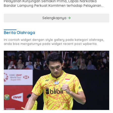
Pelayanan Kunjungan Semakin Prima, Lapas Narkotika
Bandar Lampung Perkuat Komitmen terhadap Pelayanan
Publik
Selengkapnya
Berita Olahraga
Ini contoh widget dengan style gallery pada kategori olahraga,
anda bisa mengaturnya pada widget recent post wpberita.