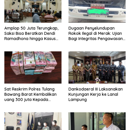
Amplop 50 Juta Terungkap,
Dugaan Penyelundupan
Saksi Bisa Beratkan Dendi
Rokok Ilegal di Merak: Ujian
Ramadhona hingga Kasus
Bagi Integritas Pengawasan
TPPU Menguap
di Pelabuhan
Sat Reskrim Polres Tulang
Dankodaeral III Laksanakan
Bawang Barat Kembalikan
Kunjungan Kerja ke Lanal
uang 300 juta Kepada
Lampung
Korban dari Hasil kejahatan