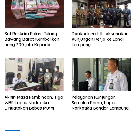
Sat Reskrim Polres Tulang
Dankodaeral III Laksanakan
Bawang Barat Kembalikan
Kunjungan Kerja ke Lanal
uang 300 juta Kepada
Lampung
Korban dari Hasil kejahatan
Akhiri Masa Pembinaan, Tiga
Pelayanan Kunjungan
WBP Lapas Narkotika
Semakin Prima, Lapas
Dinyatakan Bebas Murni
Narkotika Bandar Lampung
Perkuat Komitmen terhadap
Pelayanan Publik