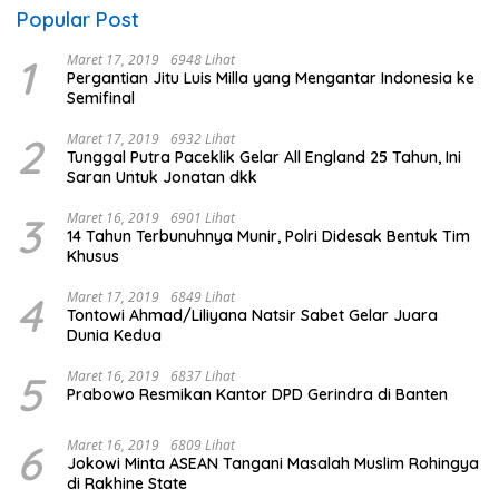
Popular Post
1
Maret 17, 2019
6948 Lihat
Pergantian Jitu Luis Milla yang Mengantar Indonesia ke
Semifinal
2
Maret 17, 2019
6932 Lihat
Tunggal Putra Paceklik Gelar All England 25 Tahun, Ini
Saran Untuk Jonatan dkk
3
Maret 16, 2019
6901 Lihat
14 Tahun Terbunuhnya Munir, Polri Didesak Bentuk Tim
Khusus
4
Maret 17, 2019
6849 Lihat
Tontowi Ahmad/Liliyana Natsir Sabet Gelar Juara
Dunia Kedua
5
Maret 16, 2019
6837 Lihat
Prabowo Resmikan Kantor DPD Gerindra di Banten
6
Maret 16, 2019
6809 Lihat
Jokowi Minta ASEAN Tangani Masalah Muslim Rohingya
di Rakhine State