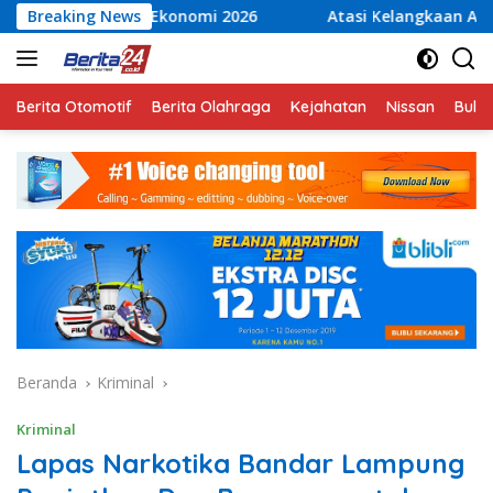
Langsung
konomi 2026
Breaking News
Atasi Kelangkaan Air Bersih, Babinsa Pe
ke
konten
Berita Otomotif
Berita Olahraga
Kejahatan
Nissan
Bulut
Beranda
Kriminal
Kriminal
Lapas Narkotika Bandar Lampung