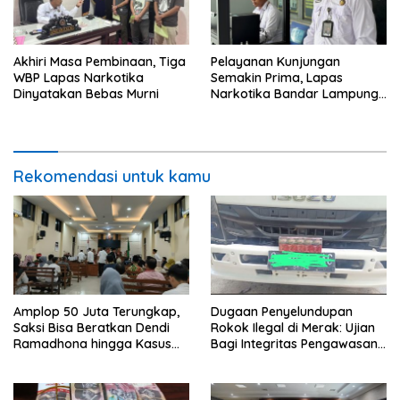
Akhiri Masa Pembinaan, Tiga
Pelayanan Kunjungan
WBP Lapas Narkotika
Semakin Prima, Lapas
Dinyatakan Bebas Murni
Narkotika Bandar Lampung
Perkuat Komitmen terhadap
Pelayanan Publik
Rekomendasi untuk kamu
Amplop 50 Juta Terungkap,
Dugaan Penyelundupan
Saksi Bisa Beratkan Dendi
Rokok Ilegal di Merak: Ujian
Ramadhona hingga Kasus
Bagi Integritas Pengawasan
TPPU Menguap
di Pelabuhan