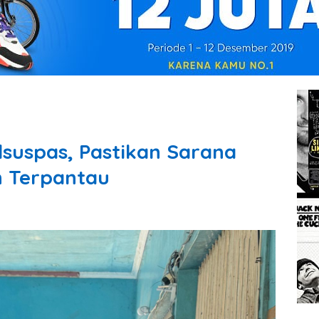
lsuspas, Pastikan Sarana
 Terpantau