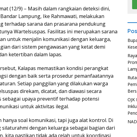
at (12/9) – Masih dalam rangkaian deteksi dini,
I Bandar Lampung, Ike Rahmawati, melakukan
g terhadap sarana dan prasarana pendukung
Pos
tunya Wartelsuspas. Fasilitas ini merupakan sarana
naan untuk menjalin komunikasi dengan keluarga,
Bupa
agian dari sistem pengawasan yang ketat demi
Kese
n ketertiban dalam lapas.
Ray
Prom
rsebut, Kalapas memastikan kondisi perangkat
Lam
ngsi dengan baik serta prosedur pemanfaatannya
Ruta
 aturan. Setiap panggilan yang dilakukan warga
Pemb
lsuspas direkam, dicatat, dan diawasi secara
Bers
s sebagai upaya preventif terhadap potensi
OJK 
ikasi untuk aktivitas ilegal.
Inkl
Pend
hanya soal komunikasi, tapi juga alat kontrol. Di
NADI
ng silaturahmi dengan keluarga sebagai bagian dari
in, kita pastikan tidak ada celah untuk koordinasi