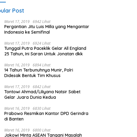
ular Post
Maret 17, 2019
6942 Lihat
Pergantian Jitu Luis Milla yang Mengantar
Indonesia ke Semifinal
Maret 17, 2019
6924 Lihat
Tunggal Putra Paceklik Gelar All England
25 Tahun, Ini Saran Untuk Jonatan dkk
Maret 16, 2019
6894 Lihat
14 Tahun Terbunuhnya Munir, Polri
Didesak Bentuk Tim Khusus
Maret 17, 2019
6842 Lihat
Tontowi Ahmad/Liliyana Natsir Sabet
Gelar Juara Dunia Kedua
Maret 16, 2019
6830 Lihat
Prabowo Resmikan Kantor DPD Gerindra
di Banten
Maret 16, 2019
6800 Lihat
Jokowi Minta ASEAN Tangani Masalah