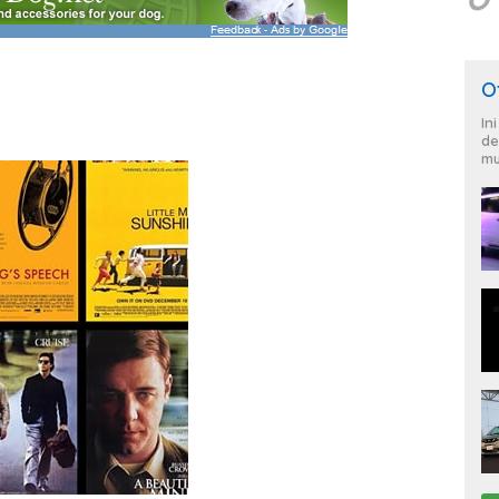
O
In
de
mu