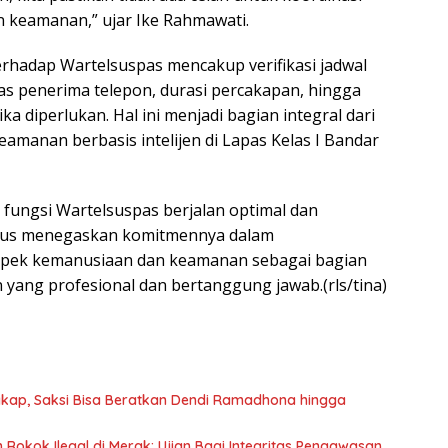
keamanan,” ujar Ike Rahmawati.
rhadap Wartelsuspas mencakup verifikasi jadwal
as penerima telepon, durasi percakapan, hingga
jika diperlukan. Hal ini menjadi bagian integral dari
amanan berbasis intelijen di Lapas Kelas I Bandar
ungsi Wartelsuspas berjalan optimal dan
terus menegaskan komitmennya dalam
pek kemanusiaan dan keamanan sebagai bagian
 yang profesional dan bertanggung jawab.(rls/tina)
kap, Saksi Bisa Beratkan Dendi Ramadhona hingga
okok Ilegal di Merak: Ujian Bagi Integritas Pengawasan