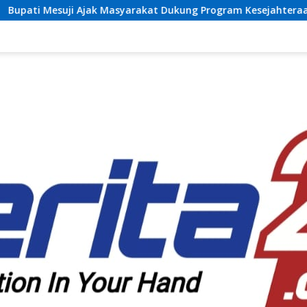
arakat Dukung Program Kesejahteraan Sosial dan Pembanguna