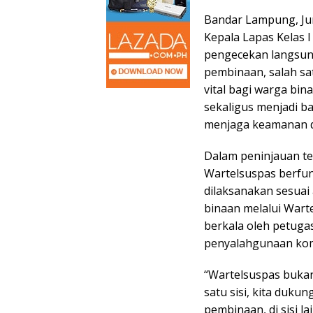
Bandar Lampung, Jum
Kepala Lapas Kelas 
pengecekan langsun
pembinaan, salah sa
vital bagi warga bi
sekaligus menjadi b
menjaga keamanan da
Dalam peninjauan te
Wartelsuspas berfu
dilaksanakan sesuai
binaan melalui Warte
berkala oleh petuga
penyalahgunaan komun
“Wartelsuspas bukan 
satu sisi, kita duku
pembinaan, di sisi la