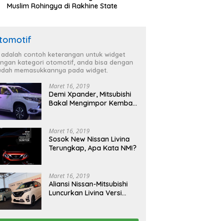
Muslim Rohingya di Rakhine State
tomotif
i adalah contoh keterangan untuk widget
ngan kategori otomotif, anda bisa dengan
dah memasukkannya pada widget.
Maret 16, 2019
Demi Xpander, Mitsubishi
Bakal Mengimpor Kembali
Pajero Sport
Maret 16, 2019
Sosok New Nissan Livina
Terungkap, Apa Kata NMI?
Maret 16, 2019
Aliansi Nissan-Mitsubishi
Luncurkan Livina Versi
Mungil