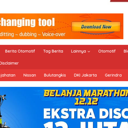
Berita Otomotif
Tag Berita
Lainnya
Otomotif
Bl
Disclaimer
ejahatan
Nissan
Bulutangkis
DKI Jakarta
Gerindra