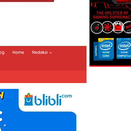
og
Home
Redaksi