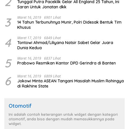
2
Tunggal Putra Paceklik Gelar All England 25 Tahun, Ini
Saran Untuk Jonatan dkk
3
Maret 16, 2019
6901 Lihat
14 Tahun Terbunuhnya Munir, Polri Didesak Bentuk Tim
Khusus
4
Maret 17, 2019
6849 Lihat
Tontowi Ahmad/Liliyana Natsir Sabet Gelar Juara
Dunia Kedua
5
Maret 16, 2019
6837 Lihat
Prabowo Resmikan Kantor DPD Gerindra di Banten
6
Maret 16, 2019
6809 Lihat
Jokowi Minta ASEAN Tangani Masalah Muslim Rohingya
di Rakhine State
Otomotif
Ini adalah contoh keterangan untuk widget dengan kategori
otomotif, anda bisa dengan mudah memasukkannya pada
widget.