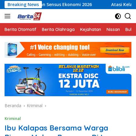
Langsung
n Sensus Ekonomi 2026
Breaking News
Atasi Kelangkaan Air Bersih, 
ke
konten
Berita Otomotif
Berita Olahraga
Kejahatan
Nissan
Bulut
Beranda
Kriminal
Kriminal
Ibu Kalapas Bersama Warga