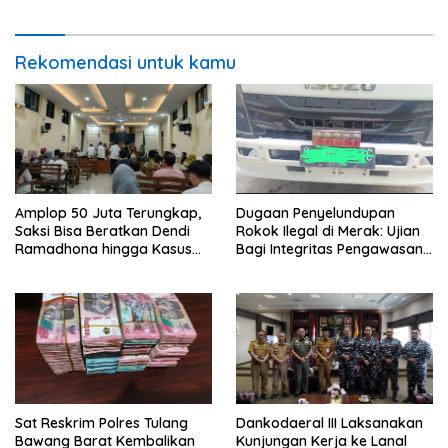
Pelayanan Publik
Rekomendasi untuk kamu
Amplop 50 Juta Terungkap,
Dugaan Penyelundupan
Saksi Bisa Beratkan Dendi
Rokok Ilegal di Merak: Ujian
Ramadhona hingga Kasus
Bagi Integritas Pengawasan
TPPU Menguap
di Pelabuhan
Sat Reskrim Polres Tulang
Dankodaeral III Laksanakan
Bawang Barat Kembalikan
Kunjungan Kerja ke Lanal