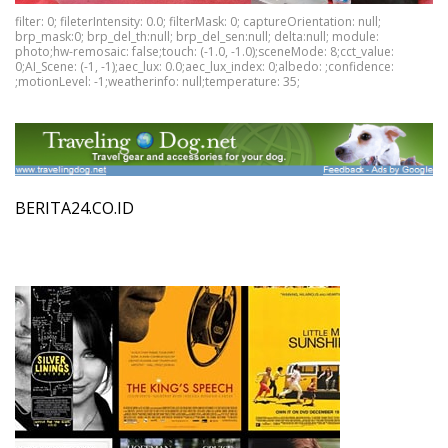
filter: 0; fileterIntensity: 0.0; filterMask: 0; captureOrientation: null;
brp_mask:0; brp_del_th:null; brp_del_sen:null; delta:null; module:
photo;hw-remosaic: false;touch: (-1.0, -1.0);sceneMode: 8;cct_value:
0;AI_Scene: (-1, -1);aec_lux: 0.0;aec_lux_index: 0;albedo: ;confidence:
;motionLevel: -1;weatherinfo: null;temperature: 35;
BERITA24.CO.ID