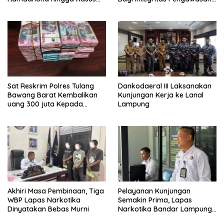
TPPU Menguap
di Pelabuhan
Sat Reskrim Polres Tulang
Dankodaeral III Laksanakan
Bawang Barat Kembalikan
Kunjungan Kerja ke Lanal
uang 300 juta Kepada
Lampung
Korban dari Hasil kejahatan
Akhiri Masa Pembinaan, Tiga
Pelayanan Kunjungan
WBP Lapas Narkotika
Semakin Prima, Lapas
Dinyatakan Bebas Murni
Narkotika Bandar Lampung
Perkuat Komitmen terhadap