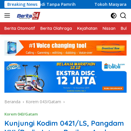
Langsung
abdi Tanpa Pamrih
Breaking News
Tokoh Masyarakat Lampung Jadi Peng
ke
konten
Berita Otomotif
Berita Olahraga
Kejahatan
Nissan
Bulut
Beranda
Korem 043/Gatam
Korem 043/Gatam
Kunjungi Kodim 0421/LS, Pangdam