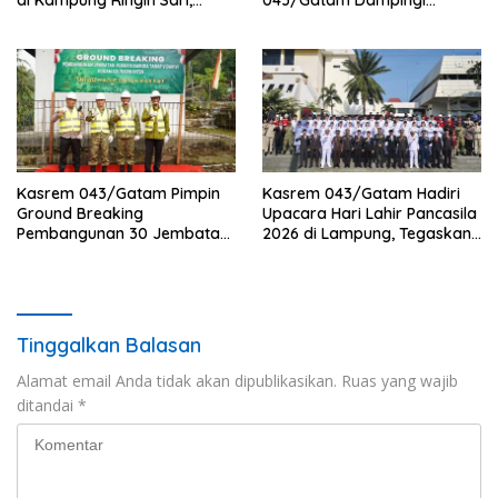
Tulang Bawang
Kunker Pangdam XXI/RI di
Tulang Bawang
Kasrem 043/Gatam Pimpin
Kasrem 043/Gatam Hadiri
Ground Breaking
Upacara Hari Lahir Pancasila
Pembangunan 30 Jembatan
2026 di Lampung, Tegaskan
Perintis Garuda Tahap V dan
Pancasila sebagai Fondasi
VI Di Provinsi Lampung.
Perdamaian Dunia
Tinggalkan Balasan
Alamat email Anda tidak akan dipublikasikan.
Ruas yang wajib
ditandai
*