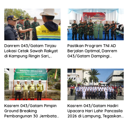
Pembukaan Lomba Binsat
Integratif Bhakti Sekolah
Kodam XXI/Radin Inten
Rakyat Tahun 2026
Danrem 043/Gatam Tinjau
Pastikan Program TNI AD
Lokasi Cetak Sawah Rakyat
Berjalan Optimal, Danrem
di Kampung Ringin Sari,
043/Gatam Dampingi
Tulang Bawang
Kunker Pangdam XXI/RI di
Tulang Bawang
Kasrem 043/Gatam Pimpin
Kasrem 043/Gatam Hadiri
Ground Breaking
Upacara Hari Lahir Pancasila
Pembangunan 30 Jembatan
2026 di Lampung, Tegaskan
Perintis Garuda Tahap V dan
Pancasila sebagai Fondasi
VI Di Provinsi Lampung.
Perdamaian Dunia