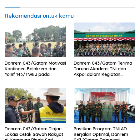
Rekomendasi untuk kamu
Danrem 043/Gatam Motivasi
Danrem 043/Gatam Terima
Kontingen Balakrem dan
Taruna Akademi TNI dan
Yonif 143/TWEJ pada
Akpol dalam Kegiatan
Pembukaan Lomba Binsat
Integratif Bhakti Sekolah
Kodam XXI/Radin Inten
Rakyat Tahun 2026
Danrem 043/Gatam Tinjau
Pastikan Program TNI AD
Lokasi Cetak Sawah Rakyat
Berjalan Optimal, Danrem
di Kampung Ringin Sari,
043/Gatam Dampingi