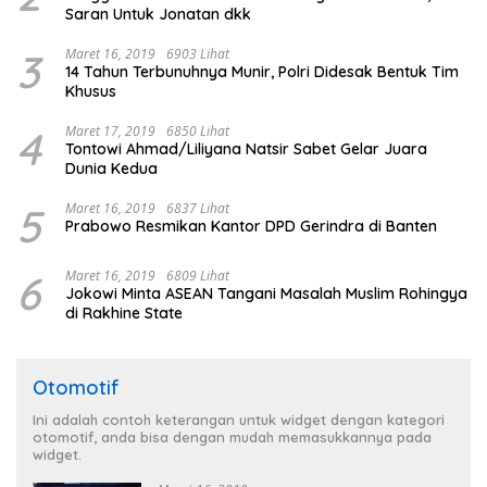
Saran Untuk Jonatan dkk
3
Maret 16, 2019
6903 Lihat
14 Tahun Terbunuhnya Munir, Polri Didesak Bentuk Tim
Khusus
4
Maret 17, 2019
6850 Lihat
Tontowi Ahmad/Liliyana Natsir Sabet Gelar Juara
Dunia Kedua
5
Maret 16, 2019
6837 Lihat
Prabowo Resmikan Kantor DPD Gerindra di Banten
6
Maret 16, 2019
6809 Lihat
Jokowi Minta ASEAN Tangani Masalah Muslim Rohingya
di Rakhine State
Otomotif
Ini adalah contoh keterangan untuk widget dengan kategori
otomotif, anda bisa dengan mudah memasukkannya pada
widget.