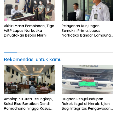
Akhiri Masa Pembinaan, Tiga
Pelayanan Kunjungan
WBP Lapas Narkotika
Semakin Prima, Lapas
Dinyatakan Bebas Murni
Narkotika Bandar Lampung
Perkuat Komitmen terhadap
Pelayanan Publik
Rekomendasi untuk kamu
Amplop 50 Juta Terungkap,
Dugaan Penyelundupan
Saksi Bisa Beratkan Dendi
Rokok Ilegal di Merak: Ujian
Ramadhona hingga Kasus
Bagi Integritas Pengawasan
TPPU Menguap
di Pelabuhan