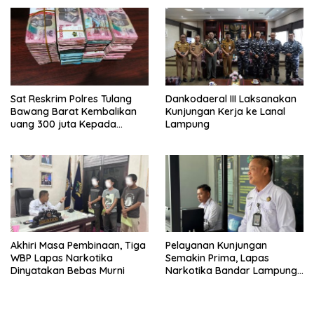
Sat Reskrim Polres Tulang
Dankodaeral III Laksanakan
Bawang Barat Kembalikan
Kunjungan Kerja ke Lanal
uang 300 juta Kepada
Lampung
Korban dari Hasil kejahatan
Akhiri Masa Pembinaan, Tiga
Pelayanan Kunjungan
WBP Lapas Narkotika
Semakin Prima, Lapas
Dinyatakan Bebas Murni
Narkotika Bandar Lampung
Perkuat Komitmen terhadap
Pelayanan Publik