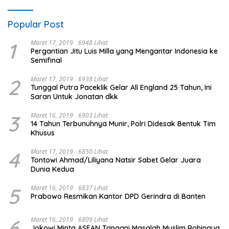
Popular Post
1
Maret 17, 2019
6948 Lihat
Pergantian Jitu Luis Milla yang Mengantar Indonesia ke
Semifinal
2
Maret 17, 2019
6938 Lihat
Tunggal Putra Paceklik Gelar All England 25 Tahun, Ini
Saran Untuk Jonatan dkk
3
Maret 16, 2019
6903 Lihat
14 Tahun Terbunuhnya Munir, Polri Didesak Bentuk Tim
Khusus
4
Maret 17, 2019
6850 Lihat
Tontowi Ahmad/Liliyana Natsir Sabet Gelar Juara
Dunia Kedua
5
Maret 16, 2019
6837 Lihat
Prabowo Resmikan Kantor DPD Gerindra di Banten
6
Maret 16, 2019
6809 Lihat
Jokowi Minta ASEAN Tangani Masalah Muslim Rohingya