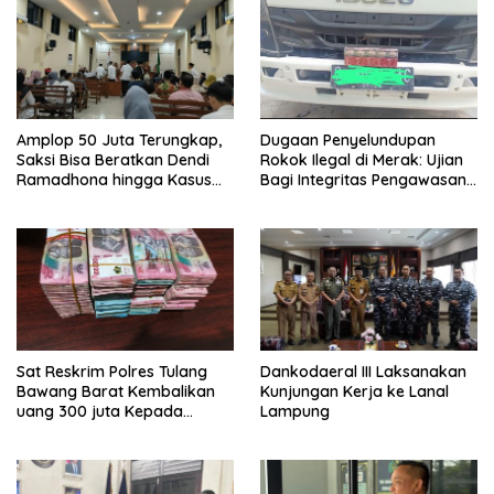
Amplop 50 Juta Terungkap,
Dugaan Penyelundupan
Saksi Bisa Beratkan Dendi
Rokok Ilegal di Merak: Ujian
Ramadhona hingga Kasus
Bagi Integritas Pengawasan
TPPU Menguap
di Pelabuhan
Sat Reskrim Polres Tulang
Dankodaeral III Laksanakan
Bawang Barat Kembalikan
Kunjungan Kerja ke Lanal
uang 300 juta Kepada
Lampung
Korban dari Hasil kejahatan