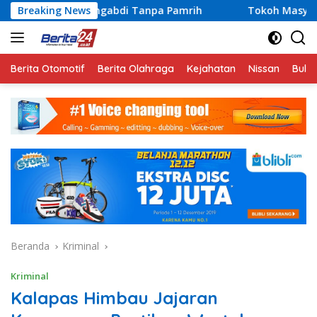
Langsung
Mengabdi Tanpa Pamrih
Breaking News
Tokoh Masyarakat Lampung Jadi 
ke
konten
Berita Otomotif
Berita Olahraga
Kejahatan
Nissan
Bulut
Beranda
Kriminal
Kriminal
Kalapas Himbau Jajaran